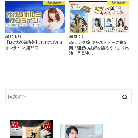
大久保瑠美
大久保瑠美
2020.1.21
2023.9.2
【MC大久保瑠美】オオクボルミ
#Sランク娘 キャストトーク第３
オンライン 第39回
回「理想の故郷を語ろう！」｜出
演：早見沙…