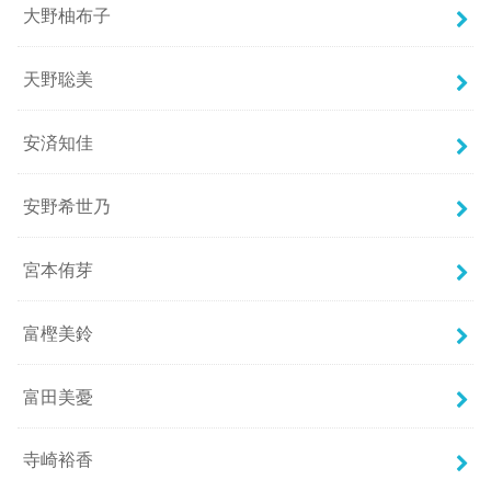
大野柚布子
天野聡美
安済知佳
安野希世乃
宮本侑芽
富樫美鈴
富田美憂
寺崎裕香