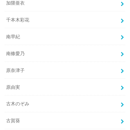
加隈亜衣
千本木彩花
南早紀
南條愛乃
原奈津子
原由実
古木のぞみ
古賀葵