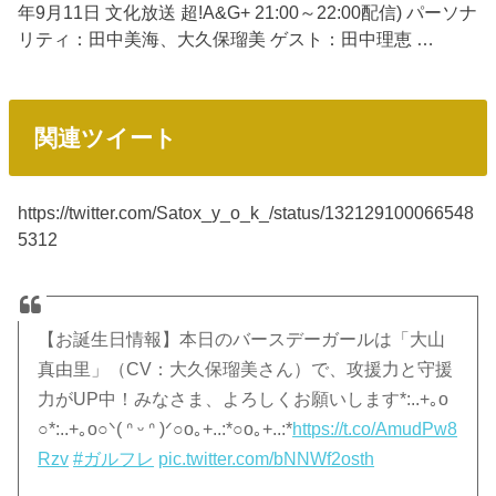
年9月11日 文化放送 超!A&G+ 21:00～22:00配信) パーソナ
リティ：田中美海、大久保瑠美 ゲスト：田中理恵 …
関連ツイート
https://twitter.com/Satox_y_o_k_/status/132129100066548
5312
【お誕生日情報】本日のバースデーガールは「大山
真由里」（CV：大久保瑠美さん）で、攻援力と守援
力がUP中！みなさま、よろしくお願いします*:..+｡o
○*:..+｡o○ᐠ( ᐢ ᵕ ᐢ )ᐟ○o｡+..:*○o｡+..:*
https://t.co/AmudPw8
Rzv
#ガルフレ
pic.twitter.com/bNNWf2osth