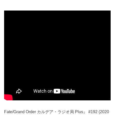
Fate/Grand Order カルデア・ラジオ局 Plus』 #192 (2020