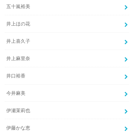
五十嵐裕美
井上ほの花
井上喜久子
井上麻里奈
井口裕香
今井麻美
伊瀬茉莉也
伊藤かな恵