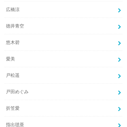
広橋涼
徳井青空
悠木碧
愛美
戸松遥
戸田めぐみ
折笠愛
指出毬亜