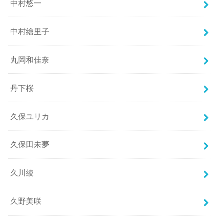
中村悠一
中村繪里子
丸岡和佳奈
丹下桜
久保ユリカ
久保田未夢
久川綾
久野美咲