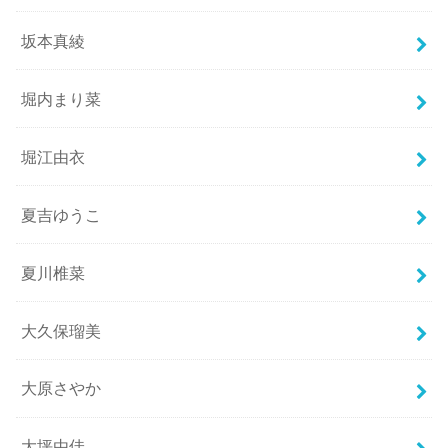
坂本真綾
堀内まり菜
堀江由衣
夏吉ゆうこ
夏川椎菜
大久保瑠美
大原さやか
大坪由佳