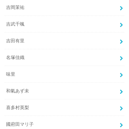
吉岡茉祐
吉武千颯
吉田有里
名塚佳織
味里
和氣あず未
喜多村英梨
國府田マリ子