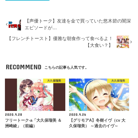
【声優トーク】友達を金で買っていた悠木碧の闇深
エピソードが…
【フレンチトースト】優雅な朝食作って食べるよ！
【大食い？】
RECOMMEND
こちらの記事も人気です。
大久保瑠美
大久保瑠美
2020.9.28
2020.9.26
フリートーク-a「大久保瑠美 ＆
【グリモアA】冬樹イヴ（cv 大
洲崎綾」（前編）
久保瑠美） ～過去のイヴ～