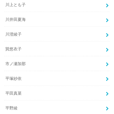
川上とも子
川井田夏海
川澄綾子
巽悠衣子
市ノ瀬加那
平塚紗依
平田真菜
平野綾