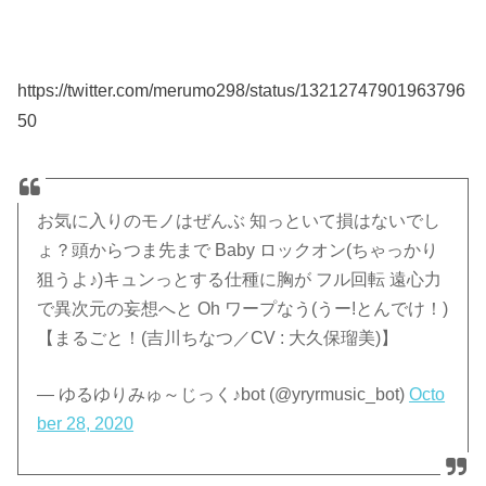
https://twitter.com/merumo298/status/13212747901963796
50
お気に入りのモノはぜんぶ 知っといて損はないでし
ょ？頭からつま先まで Baby ロックオン(ちゃっかり
狙うよ♪)キュンっとする仕種に胸が フル回転 遠心力
で異次元の妄想へと Oh ワープなう(うー!とんでけ！)
【まるごと！(吉川ちなつ／CV : 大久保瑠美)】
— ゆるゆりみゅ～じっく♪bot (@yryrmusic_bot)
Octo
ber 28, 2020