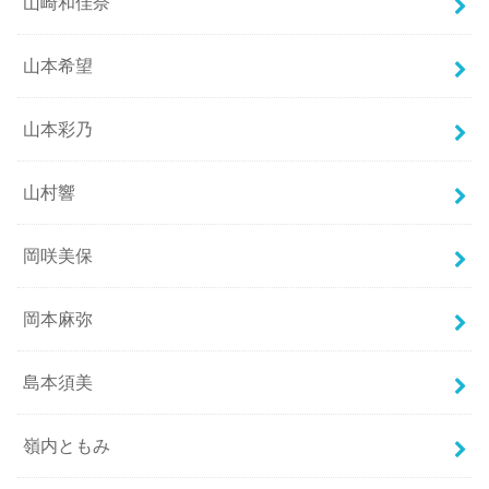
山崎和佳奈
山本希望
山本彩乃
山村響
岡咲美保
岡本麻弥
島本須美
嶺内ともみ