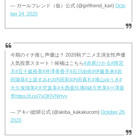
— ガールフレンド（仮）公式 (@girlfriend_kari)
Octo
ber 24, 2020
今期のイチ推し声優は？ 2020秋アニメ主演女性声優
人気投票スタート！候補はこちら
#赤尾ひかる
#雨宮
天
#五十嵐裕美
#井澤美香子
#石川由依
#伊藤美来
#岩
田陽葵
#上坂すみれ
#内田彩
#内田真礼
#漆山ゆうき
#
大久保瑠美
#大空直美
#大西亜玖璃
#緒方恵美
#小澤亜
李
https://t.co/7sOKlVNHyy
— アキバ総研公式 (@akiba_kakakucom)
October 28,
2020