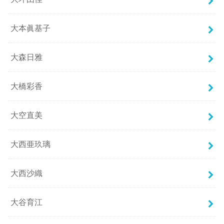
大本眞基子
大森日雅
大橋彩香
大空直美
大西亜玖璃
大西沙織
大谷育江