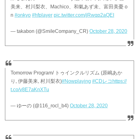
美来、村川梨衣、Machico、和氣あず未、富田美憂 o
n
#onkyo
#hfplayer
pic.twitter.com/jRwqp2aQEI
— takabon (@SmiIeCompany_CR)
October 28, 2020
Tomorrow Program/ トゥインクルリズム (原嶋あか
り, 伊藤美来, 村川梨衣)
#Nowplaying
#CDレコ
https://
t.co/v8E7aKnXTu
— ゆーの (@116_rocl_b4)
October 28, 2020