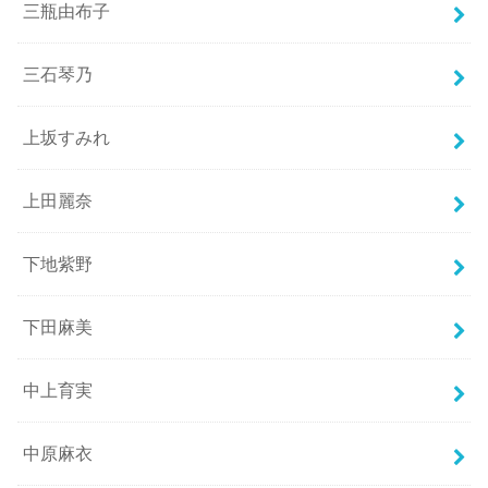
三瓶由布子
三石琴乃
上坂すみれ
上田麗奈
下地紫野
下田麻美
中上育実
中原麻衣