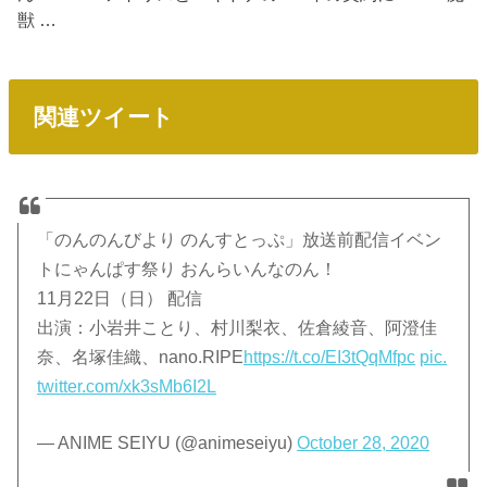
獣 …
関連ツイート
「のんのんびより のんすとっぷ」放送前配信イベン
トにゃんぱす祭り おんらいんなのん！
11月22日（日） 配信
出演：小岩井ことり、村川梨衣、佐倉綾音、阿澄佳
奈、名塚佳織、nano.RIPE
https://t.co/EI3tQqMfpc
pic.
twitter.com/xk3sMb6I2L
— ANIME SEIYU (@animeseiyu)
October 28, 2020