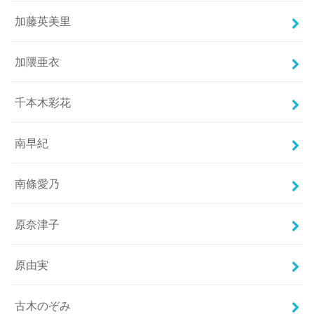
加藤英美里
加隈亜衣
千本木彩花
南早紀
南條愛乃
原奈津子
原由実
古木のぞみ