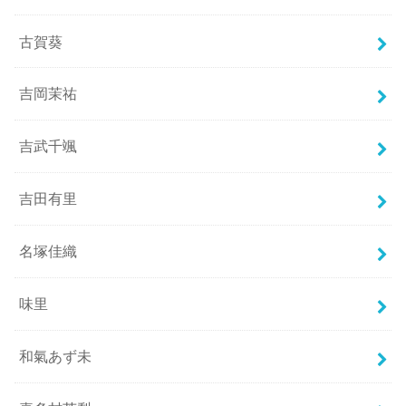
古賀葵
吉岡茉祐
吉武千颯
吉田有里
名塚佳織
味里
和氣あず未