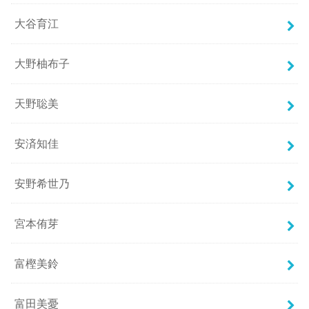
大谷育江
大野柚布子
天野聡美
安済知佳
安野希世乃
宮本侑芽
富樫美鈴
富田美憂