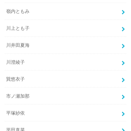
嶺内ともみ
川上とも子
川井田夏海
川澄綾子
巽悠衣子
市ノ瀬加那
平塚紗依
平田真菜