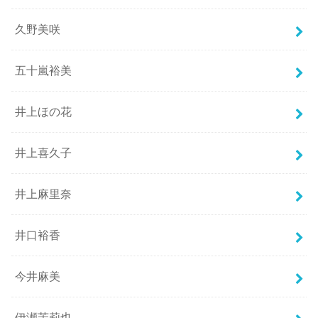
久野美咲
五十嵐裕美
井上ほの花
井上喜久子
井上麻里奈
井口裕香
今井麻美
伊瀬茉莉也