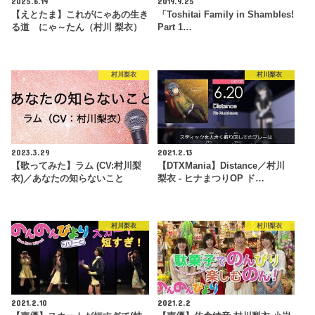
2025.6.19
2019.9.25
【えとたま】これがにゃあの生き
「Toshitai Family in Shambles!
る道 にゃ～たん（村川 梨衣）
Part 1…
村川梨衣
村川梨衣
2023.3.29
2021.2.13
【歌ってみた】ラム (CV:村川梨
【DTXMania】Distance／村川
衣)／あなたの知らないこと
梨衣 - ヒナまつりOP ド…
村川梨衣
村川梨衣
2021.2.10
2021.2.2