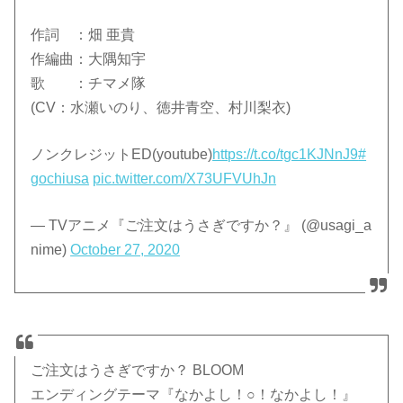
作詞 ：畑 亜貴
作編曲：大隅知宇
歌 ：チマメ隊
(CV：水瀬いのり、徳井青空、村川梨衣)
ノンクレジットED(youtube)
https://t.co/tgc1KJNnJ9
#
gochiusa
pic.twitter.com/X73UFVUhJn
— TVアニメ『ご注文はうさぎですか？』 (@usagi_a
nime)
October 27, 2020
ご注文はうさぎですか？ BLOOM
エンディングテーマ『なかよし！○！なかよし！』