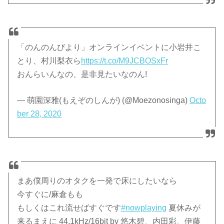
「のんのんびより」オンラインイベントに小岩井こ
とり、村川梨衣ら
https://t.co/M9JCBOSxFr
おんらいんなの、是非見たいなのん!
— 萌園深雅(もえぞのしんが) (@Moezonosinga)
Octo
ber 28, 2020
まあ僕周りのオタクを一発で床にしたいなら
今すぐに/麻倉もも
もしくはこれ流せばすぐです
#nowplaying
夏休みが
来るまえに 44.1kHz/16bit by 悠木碧、内田彩、伊藤