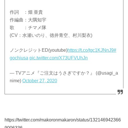
作詞 ：畑 亜貴
作編曲：大隅知宇
歌 ：チマメ隊
(CV：水瀬いのり、徳井青空、村川梨衣)
ノンクレジットED(youtube)
https://t.co/tgc1KJNnJ9
#
gochiusa
pic.twitter.com/X73UFVUhJn
— TVアニメ『ご注文はうさぎですか？』 (@usagi_a
nime)
October 27, 2020
https://twitter.com/makoronmakaron/status/132146942366
9006336