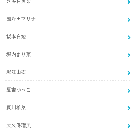
喜多村英梨
國府田マリ子
坂本真綾
堀内まり菜
堀江由衣
夏吉ゆうこ
夏川椎菜
大久保瑠美