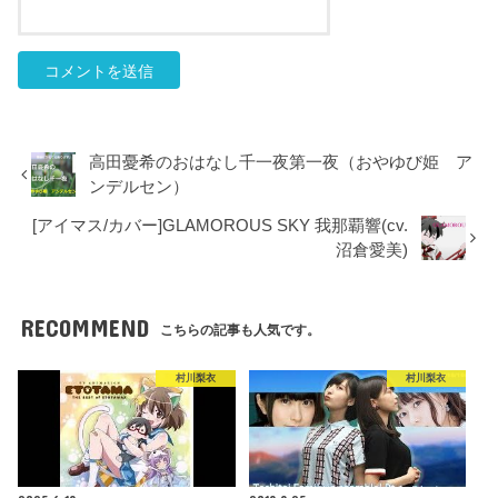
高田憂希のおはなし千一夜第一夜（おやゆび姫 ア
ンデルセン）
[アイマス/カバー]GLAMOROUS SKY 我那覇響(cv.
沼倉愛美)
RECOMMEND
こちらの記事も人気です。
村川梨衣
村川梨衣