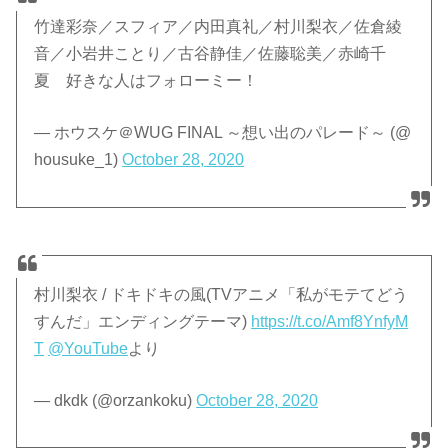
竹達彩奈／スフィア／内田真礼／村川梨衣／佐倉綾
音／小岩井ことり／古谷静佳／佐藤聡美／赤崎千
夏 好きな人はフォローミー！
— ホウスケ＠WUG FINAL ～想い出のパレード～ (@
housuke_1)
October 28, 2020
村川梨衣 / ドキドキの風(TVアニメ「私がモテてどう
すんだ」エンディングテーマ)
https://t.co/Amf8YnfyM
T
@YouTube
より
— dkdk (@orzankoku)
October 28, 2020