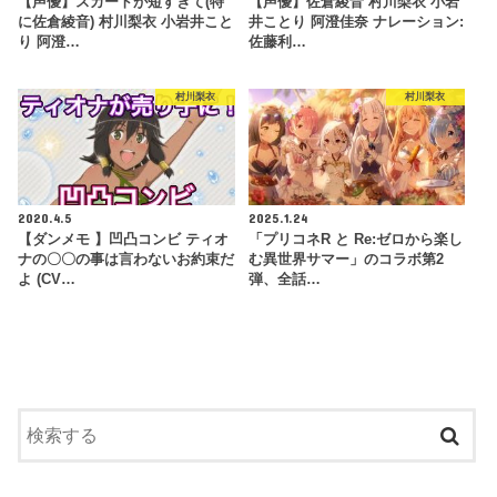
【声優】スカートが短すぎて(特
【声優】佐倉綾音 村川梨衣 小岩
に佐倉綾音) 村川梨衣 小岩井こと
井ことり 阿澄佳奈 ナレーション:
り 阿澄…
佐藤利…
村川梨衣
村川梨衣
2020.4.5
2025.1.24
【ダンメモ 】凹凸コンビ ティオ
「プリコネR と Re:ゼロから楽し
ナの〇〇の事は言わないお約束だ
む異世界サマー」のコラボ第2
よ (CV…
弾、全話…