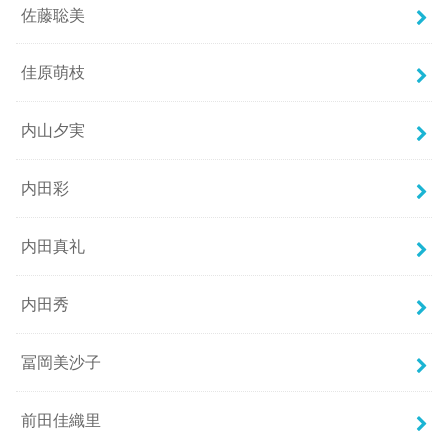
佐藤聡美
佳原萌枝
内山夕実
内田彩
内田真礼
内田秀
冨岡美沙子
前田佳織里