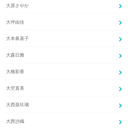
大原さやか
大坪由佳
大本眞基子
大森日雅
大橋彩香
大空直美
大西亜玖璃
大西沙織