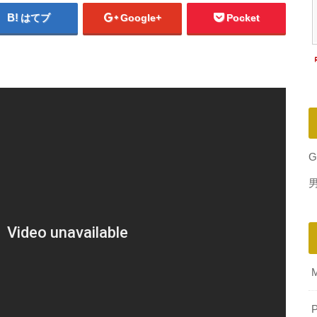
はてブ
Google+
Pocket
G
P