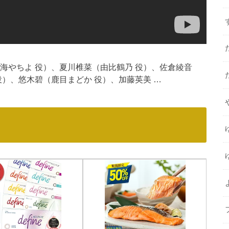
海やちよ 役）、夏川椎菜（由比鶴乃 役）、佐倉綾音
役）、悠木碧（鹿目まどか 役）、加藤英美 …