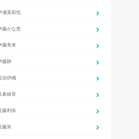
伊瀬茉莉也
伊藤かな恵
伊藤美来
伊藤静
佐伯伊織
佐倉綾音
佐藤利奈
佐藤朱