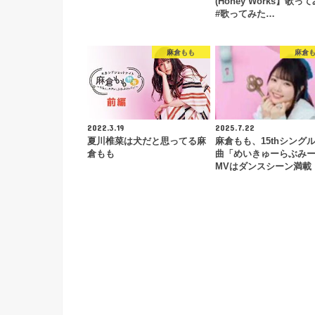
(Honey Works】歌っ
#歌ってみた…
麻倉もも
麻倉
2022.3.19
2025.7.22
夏川椎菜は犬だと思ってる麻
麻倉もも、15thシング
倉もも
曲「めいきゅーらぶみ
MVはダンスシーン満載