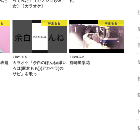
てみた
ってみた〕〔カノジョも彼
礼
女〕〔カラオケ〕
もも
麻倉もも
麻倉もも
2021.8.5
2024.3.2
ル表題
カラオケ「余白のほんね(環い
筥崎星梨花
ー」
ろは(麻倉もも))(アカペラ)の
サビ」を歌っ…