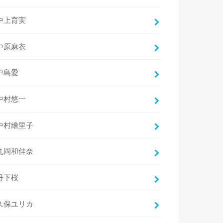
中上育実
中原麻衣
中島愛
中村悠一
中村繪里子
丸岡和佳奈
丹下桜
久保ユリカ