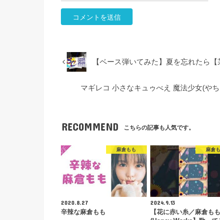
【ベース弾いてみた】夏を忘れたら【
マギレコ 小さなキュゥべえ 魔法少女(やち
RECOMMEND
こちらの記事も人気です。
麻倉もも
麻倉
2020.8.27
2024.9.13
辛辣な麻倉もも
【花に赤い糸／麻倉も