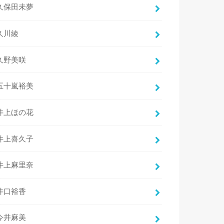
久保田未夢
久川綾
久野美咲
五十嵐裕美
井上ほの花
井上喜久子
井上麻里奈
井口裕香
今井麻美