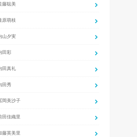
佐藤聡美
佳原萌枝
内山夕実
内田彩
内田真礼
内田秀
冨岡美沙子
前田佳織里
加藤英美里