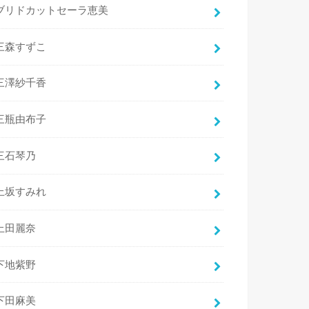
ブリドカットセーラ恵美
三森すずこ
三澤紗千香
三瓶由布子
三石琴乃
上坂すみれ
上田麗奈
下地紫野
下田麻美