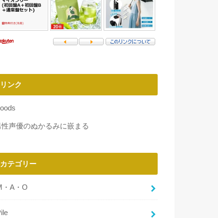
リンク
oods
男性声優のぬかるみに嵌まる
カテゴリー
M・A・O
ile