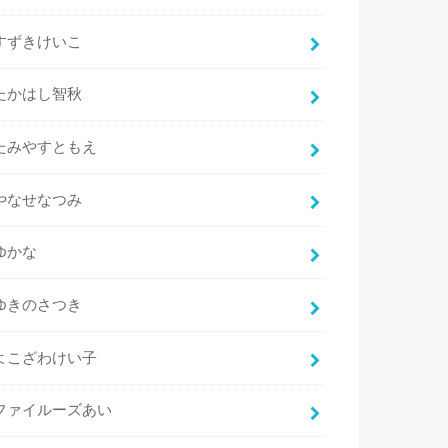
すずきけいこ
たかはし智秋
たみやすともえ
やなせなつみ
ゆかな
ゆきのさつき
よこざわけい子
ファイルーズあい