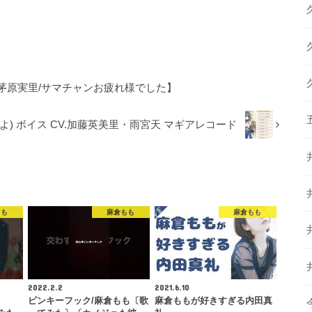
茅原実里/サマチャンお疲れ様でした】
よ) ボイス CV.加藤英美里・雨宮天 マギアレコード
もも
麻倉もも
麻倉もも
2022.2.2
2021.6.10
も
ピンキーフック/麻倉もも〔歌
麻倉ももが好きすぎる内田真