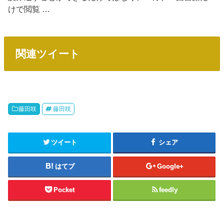
けで閲覧 …
関連ツイート
藤田咲
藤田咲
ツイート
シェア
はてブ
Google+
Pocket
feedly