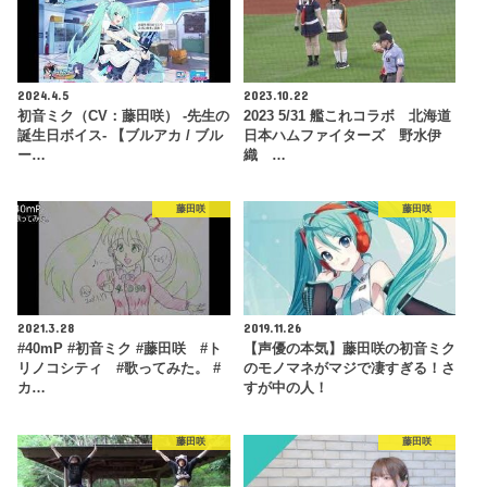
2024.4.5
2023.10.22
初音ミク（CV：藤田咲） -先生の
2023 5/31 艦これコラボ 北海道
誕生日ボイス- 【ブルアカ / ブル
日本ハムファイターズ 野水伊
ー…
織 …
藤田咲
藤田咲
2021.3.28
2019.11.26
#40mP #初音ミク #藤田咲 #ト
【声優の本気】藤田咲の初音ミク
リノコシティ #歌ってみた。 #
のモノマネがマジで凄すぎる！さ
カ…
すが中の人！
藤田咲
藤田咲