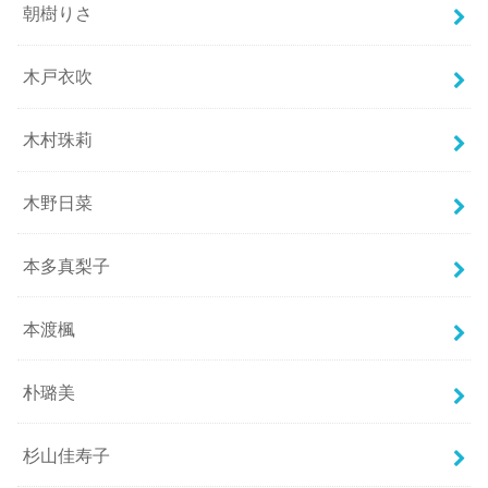
朝樹りさ
木戸衣吹
木村珠莉
木野日菜
本多真梨子
本渡楓
朴璐美
杉山佳寿子