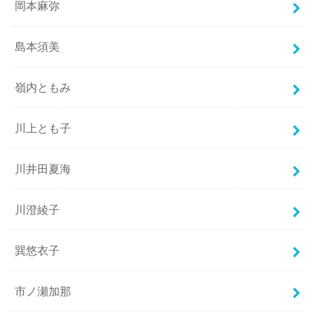
岡本麻弥
島本須美
嶺内ともみ
川上とも子
川井田夏海
川澄綾子
巽悠衣子
市ノ瀬加那