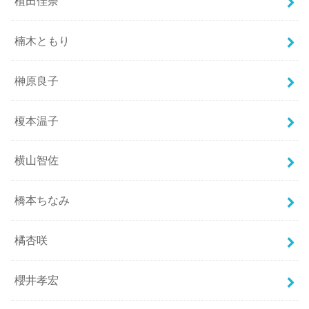
植田佳奈
楠木ともり
榊原良子
榎本温子
横山智佐
橋本ちなみ
橘杏咲
櫻井孝宏