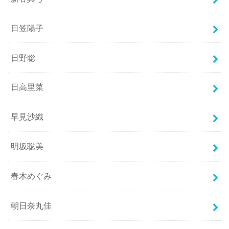
日笠陽子
日野聡
日高里菜
早見沙織
明坂聡美
春木めぐみ
朝日奈丸佳