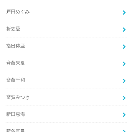
戸田めぐみ
折笠愛
指出毬亜
斉藤朱夏
斎藤千和
斎賀みつき
新田恵海
新谷真弓