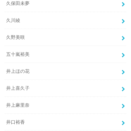
久保田未夢
久川綾
久野美咲
五十嵐裕美
井上ほの花
井上喜久子
井上麻里奈
井口裕香