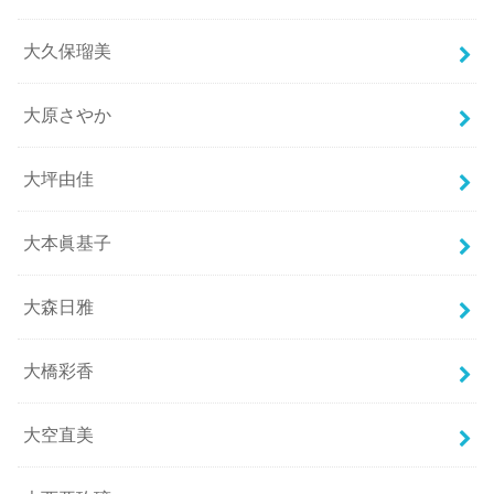
大久保瑠美
大原さやか
大坪由佳
大本眞基子
大森日雅
大橋彩香
大空直美