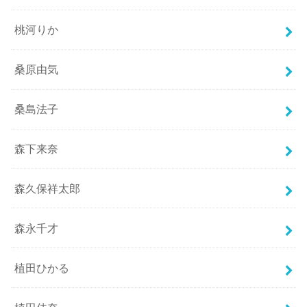
桃河りか
桑原由気
桑島法子
森下来奈
森久保祥太郎
森永千才
植田ひかる