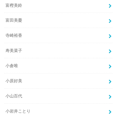
富樫美鈴
富田美憂
寺崎裕香
寿美菜子
小倉唯
小原好美
小山百代
小岩井ことり