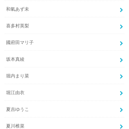
和氣あず未
喜多村英梨
國府田マリ子
坂本真綾
堀内まり菜
堀江由衣
夏吉ゆうこ
夏川椎菜