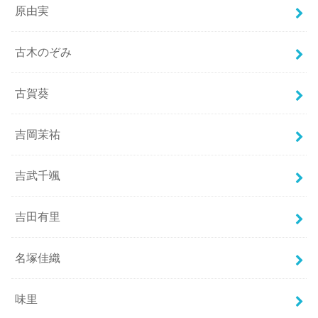
原由実
古木のぞみ
古賀葵
吉岡茉祐
吉武千颯
吉田有里
名塚佳織
味里