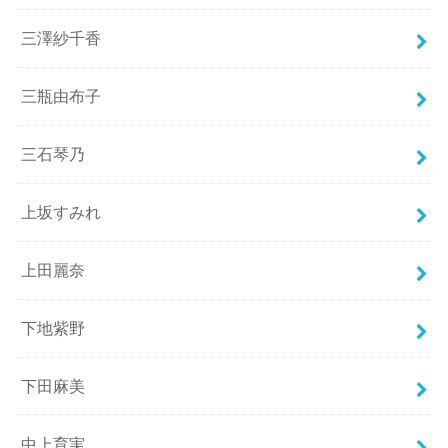
三澤紗千香
三瓶由布子
三石琴乃
上坂すみれ
上田麗奈
下地紫野
下田麻美
中上育実