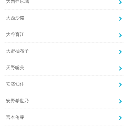
大西亜玖璃
大西沙織
大谷育江
大野柚布子
天野聡美
安済知佳
安野希世乃
宮本侑芽