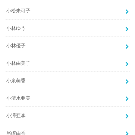
小松未可子
小林ゆう
小林優子
小林由美子
小泉萌香
小清水亜美
小澤亜李
尾崎由香