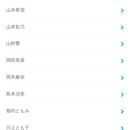
山本希望
山本彩乃
山村響
岡咲美保
岡本麻弥
島本須美
嶺内ともみ
川上とも子