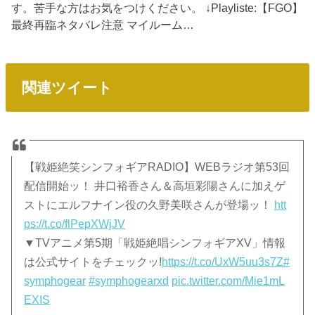
す。苦手な方はお気をつけください。 ↓Playliste:【FGO】
最終再臨ネタバレ注意 マイルーム…
関連ツイート
【戦姫絶笑シンフォギアRADIO】WEBラジオ第53回
配信開始ッ！ 井口裕香さん＆高垣彩陽さんに加えゲ
ストにエルフナイン役の久野美咲さんが登場ッ！
htt
ps://t.co/flPepXWjJV
▼TVアニメ第5期「戦姫絶唱シンフォギアXV」情報
は公式サイトをチェックッ!
https://t.co/UxW5uu3s7Z
#
symphogear
#symphogearxd
pic.twitter.com/Mie1mL
EXIS