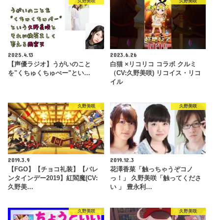
久野美咲
久野美咲
2025.4.13
2023.6.26
【声優ラジオ】うがいのこと
白猫 ×リコリコ コラボ クルミ
を"くちゅくちゅぺー"とい…
（CV:久野美咲) リコイス・リコ
イル
久野美咲
久野美咲
2019.3.9
2019.12.3
【FGO】【チョコ礼装】【バレ
花澤香菜「触っちゃうぞコノ
ンタインデー2019】紅閻魔(CV:
っ！」 久野美咲「触ってくださ
久野美…
い 」 豊永利…
久野美咲
久野美咲