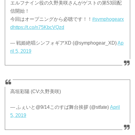
エルフナイン役の久野美咲さんがゲストの第53回配
信開始！
今回はオープニングから必聴です！！
#symphogearx
d
https://t.co/n75KbcVQzd
— 戦姫絶唱シンフォギアXD (@symphogear_XD)
Ap
ril 5, 2019
高垣彩陽 (CV:久野美咲)
— ふぇいと@9/14このすば舞台挨拶 (@stfate)
April
5, 2019