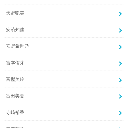
天野聡美
安済知佳
安野希世乃
宮本侑芽
富樫美鈴
富田美憂
寺崎裕香