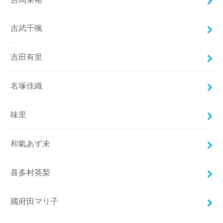
吉武千颯
吉田有里
名塚佳織
味里
和氣あず未
喜多村英梨
國府田マリ子