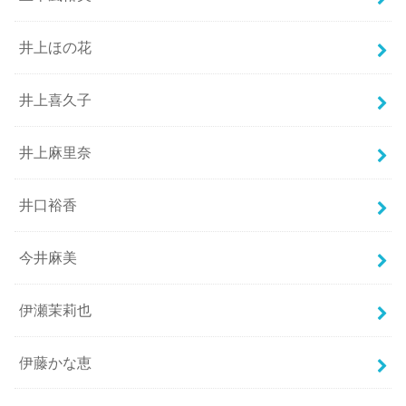
井上ほの花
井上喜久子
井上麻里奈
井口裕香
今井麻美
伊瀬茉莉也
伊藤かな恵