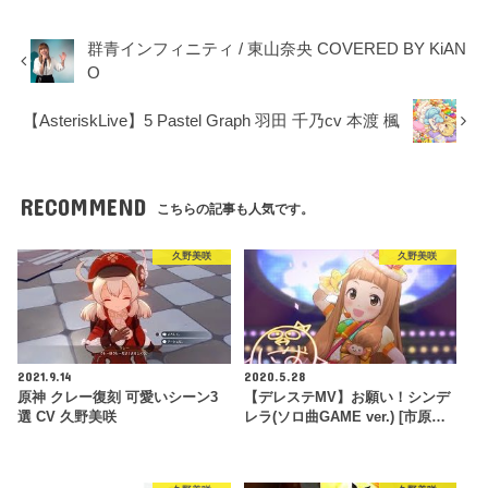
群青インフィニティ / 東山奈央 COVERED BY KiAN
O
【AsteriskLive】5 Pastel Graph 羽田 千乃cv 本渡 楓
RECOMMEND
こちらの記事も人気です。
久野美咲
久野美咲
2021.9.14
2020.5.28
原神 クレー復刻 可愛いシーン3
【デレステMV】お願い！シンデ
選 CV 久野美咲
レラ(ソロ曲GAME ver.) [市原…