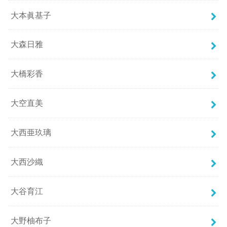
大本眞基子
大森日雅
大橋彩香
大空直美
大西亜玖璃
大西沙織
大谷育江
大野柚布子