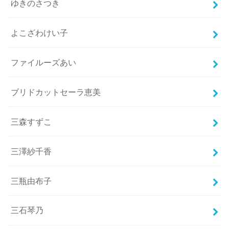
ゆきのさつき
よこざわけい子
ファイルーズあい
ブリドカットセーラ恵美
三森すずこ
三澤紗千香
三瓶由布子
三石琴乃