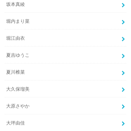
坂本真綾
堀内まり菜
堀江由衣
夏吉ゆうこ
夏川椎菜
大久保瑠美
大原さやか
大坪由佳