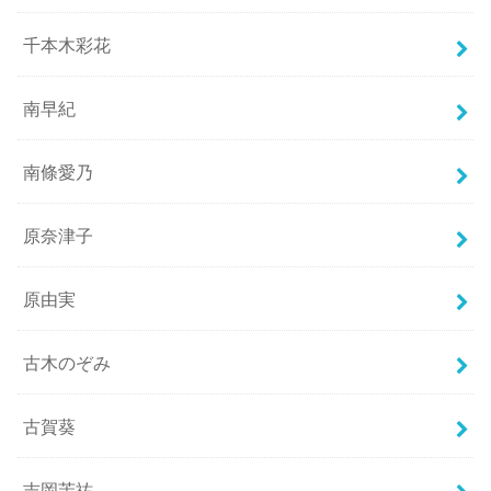
千本木彩花
南早紀
南條愛乃
原奈津子
原由実
古木のぞみ
古賀葵
吉岡茉祐