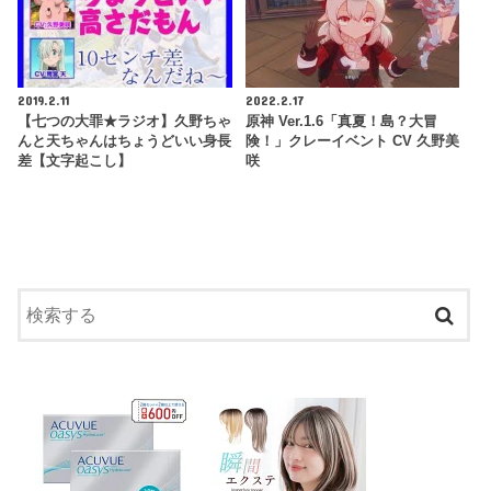
2019.2.11
2022.2.17
【七つの大罪★ラジオ】久野ちゃ
原神 Ver.1.6「真夏！島？大冒
んと天ちゃんはちょうどいい身長
険！」クレーイベント CV 久野美
差【文字起こし】
咲