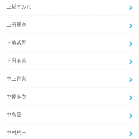
上坂すみれ
上田麗奈
下地紫野
下田麻美
中上育実
中原麻衣
中島愛
中村悠一