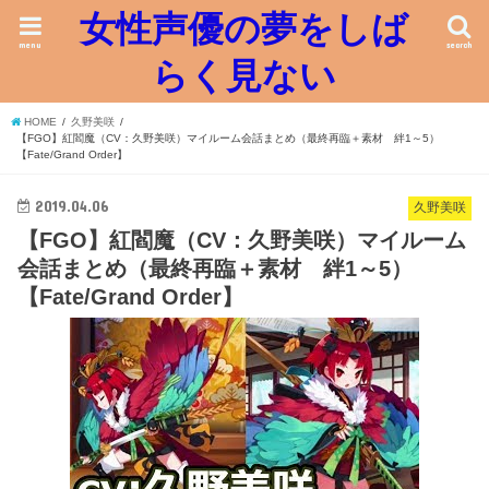
女性声優の夢をしば
menu
search
らく見ない
HOME
久野美咲
【FGO】紅閻魔（CV：久野美咲）マイルーム会話まとめ（最終再臨＋素材 絆1～5）
【Fate/Grand Order】
2019.04.06
久野美咲
【FGO】紅閻魔（CV：久野美咲）マイルーム
会話まとめ（最終再臨＋素材 絆1～5）
【Fate/Grand Order】