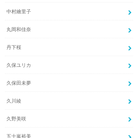
中村繪里子
丸岡和佳奈
丹下桜
久保ユリカ
久保田未夢
久川綾
久野美咲
五十嵐裕美