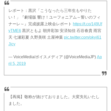
レポート：黒沢「こうなったら三年生もやりた
い！」『劇場版 響け！ユーフォニアム～誓いのフィ
ナーレ～』完成披露上映会レポート
https://t.co/149Uf
vTME6
黒沢ともよ 朝井彩加 安済知佳 石谷春貴 雨宮
天 七瀬彩夏 久野美咲 土屋神葉
pic.twitter.com/okyi61
Jjcy
— VoiceMedia/ボイスメディア (@VoiceMediaJP)
Ap
ril 5, 2019
【再掲】敬称が抜けておりました。大変失礼いたし
ました。