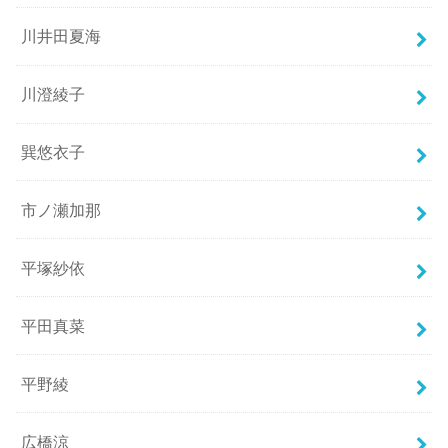
川井田夏海
川澄綾子
巽悠衣子
市ノ瀬加那
平塚紗依
平田真菜
平野綾
広橋涼