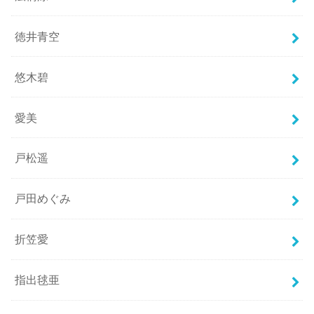
徳井青空
悠木碧
愛美
戸松遥
戸田めぐみ
折笠愛
指出毬亜