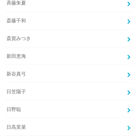
斉藤朱夏
斎藤千和
斎賀みつき
新田恵海
新谷真弓
日笠陽子
日野聡
日高里菜