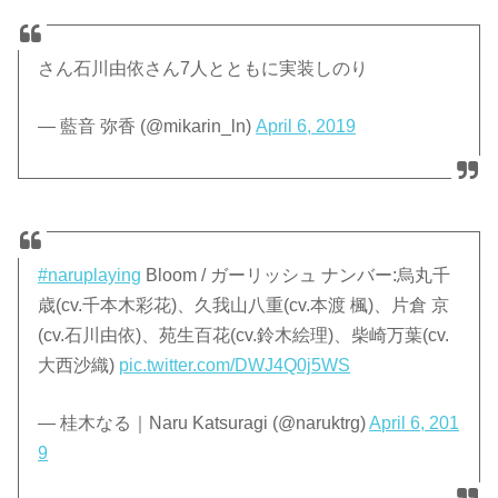
さん石川由依さん7人とともに実装しのり
— 藍音 弥香 (@mikarin_ln)
April 6, 2019
#naruplaying
Bloom / ガーリッシュ ナンバー:烏丸千
歳(cv.千本木彩花)、久我山八重(cv.本渡 楓)、片倉 京
(cv.石川由依)、苑生百花(cv.鈴木絵理)、柴崎万葉(cv.
大西沙織)
pic.twitter.com/DWJ4Q0j5WS
— 桂木なる｜Naru Katsuragi (@naruktrg)
April 6, 201
9