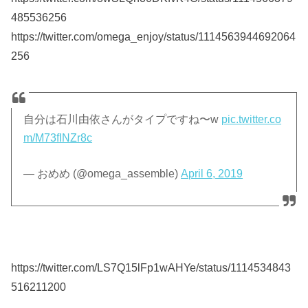
485536256
https://twitter.com/omega_enjoy/status/1114563944692064
256
自分は石川由依さんがタイプですね〜w
pic.twitter.co
m/M73fINZr8c
— おめめ (@omega_assemble)
April 6, 2019
https://twitter.com/LS7Q15lFp1wAHYe/status/1114534843
516211200