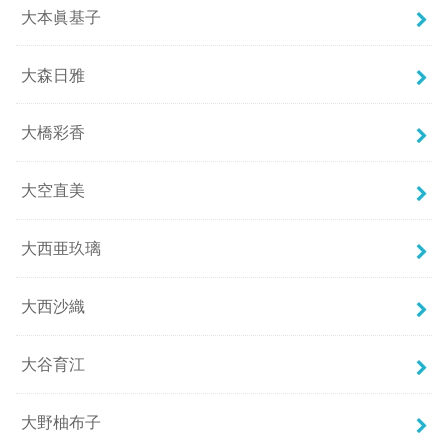
大本眞基子
大森日雅
大橋彩香
大空直美
大西亜玖璃
大西沙織
大谷育江
大野柚布子