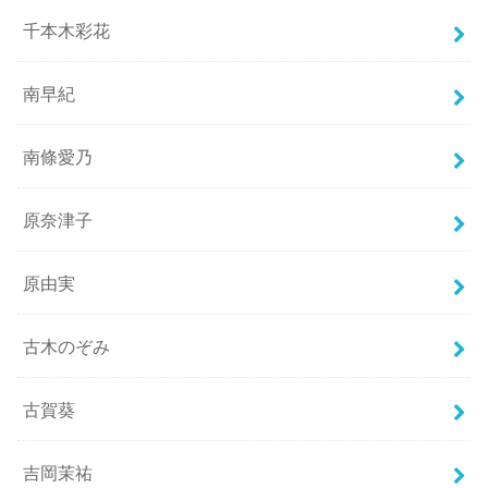
千本木彩花
南早紀
南條愛乃
原奈津子
原由実
古木のぞみ
古賀葵
吉岡茉祐