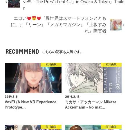
ve!!!「The Pres“id”ent 4U」in Osaka & Tokyo』Traile
r
エロい
『異世界はスマートフォンととも
に。』『リーン』『メガミマガジン』『上坂すみ
れ』障害者
RECOMMEND
こちらの記事も人気です。
石川由依
石川由依
2019.3.6
2019.2.12
VoxEl (A New VR Experience
ミカサ・アッカーマン Mikasa
Prototype…
Ackermann - No mat…
石川由依
石川由依