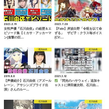
2023.2.19
2023.7.28
女性声優『石川由依』の経歴＆エ
【Fate】岸波白野「令呪を以て命
ピソード集【ミカサ・アッカーマ
ずる」 ザビ子：クラス毎ボイス
ン(進撃の巨…
(CV:…
石川由依
石川由依
2019.8.8
2021.3.12
【声優紹介】石川由依（アズール
「閃光のハサウェイ」追加キ
レーン、アサシンズプライド出
ャストに津田健次郎、石川由…
演）さんのルー…
石川由依
石川由依