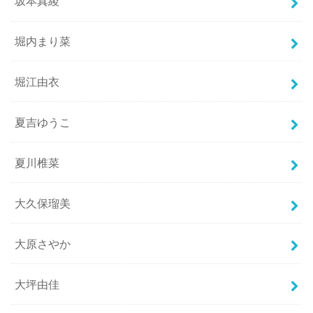
坂本真綾
堀内まり菜
堀江由衣
夏吉ゆうこ
夏川椎菜
大久保瑠美
大原さやか
大坪由佳