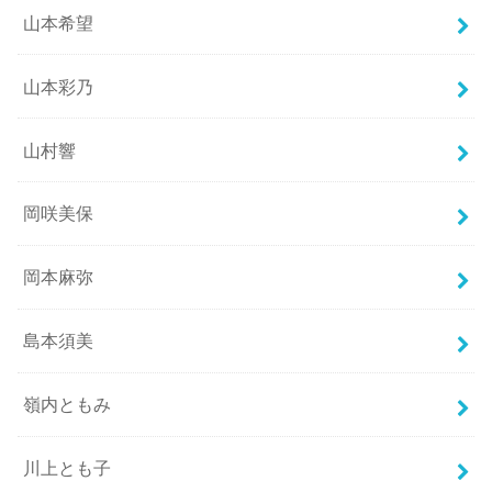
山本希望
山本彩乃
山村響
岡咲美保
岡本麻弥
島本須美
嶺内ともみ
川上とも子