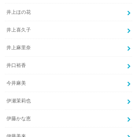
井上ほの花
井上喜久子
井上麻里奈
井口裕香
今井麻美
伊瀬茉莉也
伊藤かな恵
伊藤美来