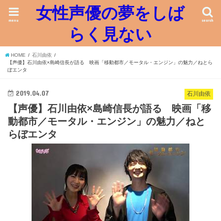
女性声優の夢をしば
menu
search
らく見ない
HOME
石川由依
【声優】石川由依×島崎信長が語る 映画「移動都市／モータル・エンジン」の魅力／ねとら
ぼエンタ
2019.04.07
石川由依
【声優】石川由依×島崎信長が語る 映画「移
動都市／モータル・エンジン」の魅力／ねと
らぼエンタ