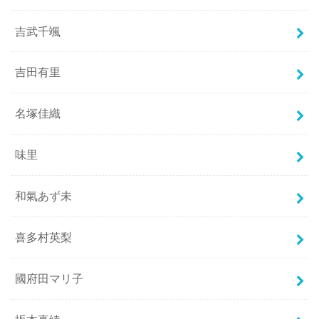
吉武千颯
吉田有里
名塚佳織
味里
和氣あず未
喜多村英梨
國府田マリ子