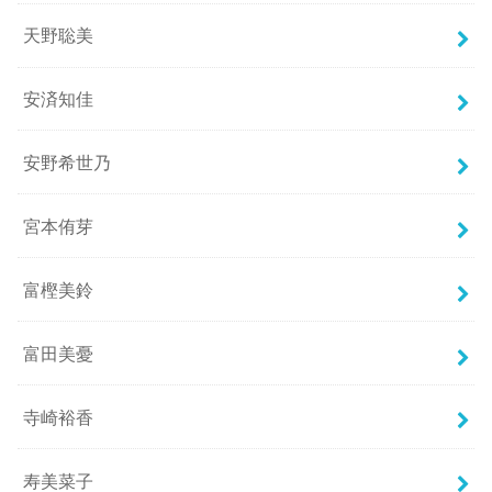
天野聡美
安済知佳
安野希世乃
宮本侑芽
富樫美鈴
富田美憂
寺崎裕香
寿美菜子