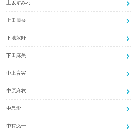
上坂すみれ
上田麗奈
下地紫野
下田麻美
中上育実
中原麻衣
中島愛
中村悠一