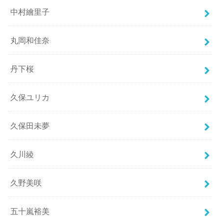
中村繪里子
丸岡和佳奈
丹下桜
久保ユリカ
久保田未夢
久川綾
久野美咲
五十嵐裕美