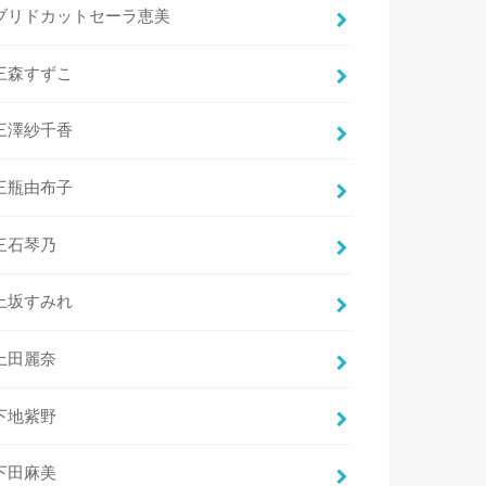
ブリドカットセーラ恵美
三森すずこ
三澤紗千香
三瓶由布子
三石琴乃
上坂すみれ
上田麗奈
下地紫野
下田麻美