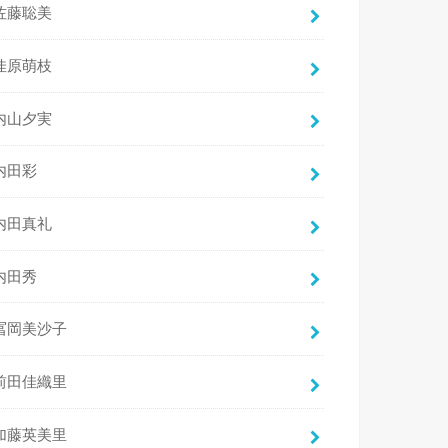
佐藤聡美
佳原萌枝
内山夕実
内田彩
内田真礼
内田秀
冨岡美沙子
前田佳織里
加藤英美里