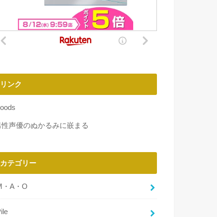
リンク
oods
男性声優のぬかるみに嵌まる
カテゴリー
M・A・O
ile