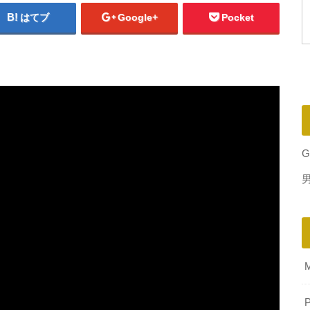
はてブ
Google+
Pocket
G
P