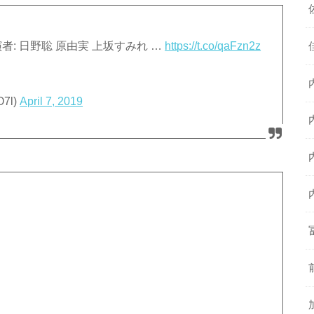
: 日野聡 原由実 上坂すみれ …
https://t.co/qaFzn2z
7l)
April 7, 2019
」