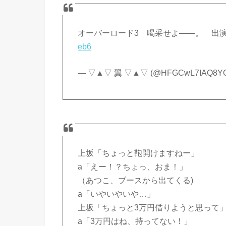
オーバーロード3 喝采せよ――。 出演者
eb6
— ▽▲▽ 翼 ▽▲▽ (@HFGCwL7IAQ8YO
上坂「ちょっと鞄開けますねー」
a「えー！？ちょっ、おま！」
（あつこ、ブースから出てくる)
a「いやいやいや…」
上坂「ちょっと3万円借りようと思って
a「3万円はね、持ってない！」