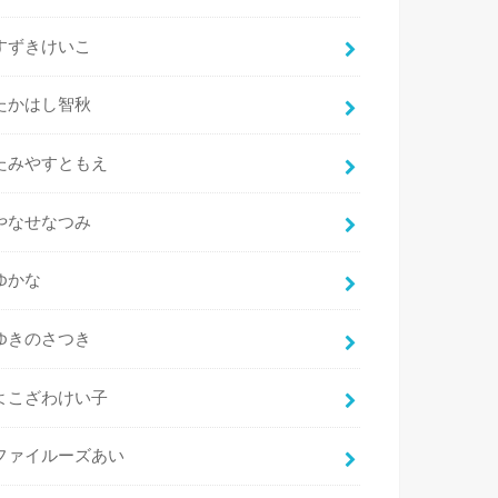
すずきけいこ
たかはし智秋
たみやすともえ
やなせなつみ
ゆかな
ゆきのさつき
よこざわけい子
ファイルーズあい