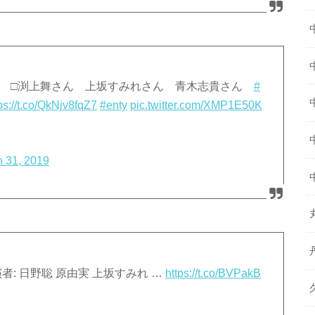
人故 □渕上舞さん 上坂すみれさん 青木志貴さん
#
ps://t.co/QkNjv8fqZ7
#enty
pic.twitter.com/XMP1E50K
 31, 2019
: 日野聡 原由実 上坂すみれ …
https://t.co/BVPakB