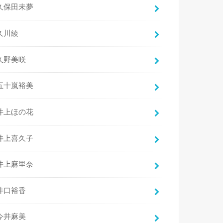
久保田未夢
久川綾
久野美咲
五十嵐裕美
井上ほの花
井上喜久子
井上麻里奈
井口裕香
今井麻美