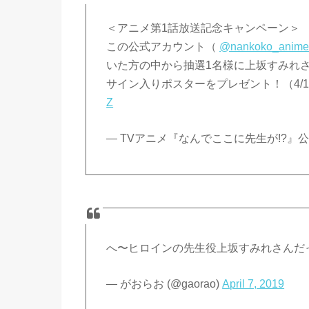
＜アニメ第1話放送記念キャンペーン＞
この公式アカウント（
@nankoko_anim
いた方の中から抽選1名様に上坂すみれ
サイン入りポスターをプレゼント！（4/14 
Z
— TVアニメ『なんでここに先生が!?』公式 (@
へ〜ヒロインの先生役上坂すみれさんだ
— がおらお (@gaorao)
April 7, 2019