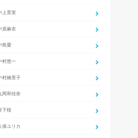
中上育実
中原麻衣
中島愛
中村悠一
中村繪里子
丸岡和佳奈
丹下桜
久保ユリカ