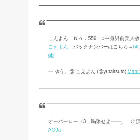
こえよん Ｎｏ．559 ○中身男前美
こえよん
バックナンバーはこちら→
htt
gb
— ゆう。@ こえよん (@yutaltsuto)
March
オーバーロード3 喝采せよ――。 出演者
AO9a