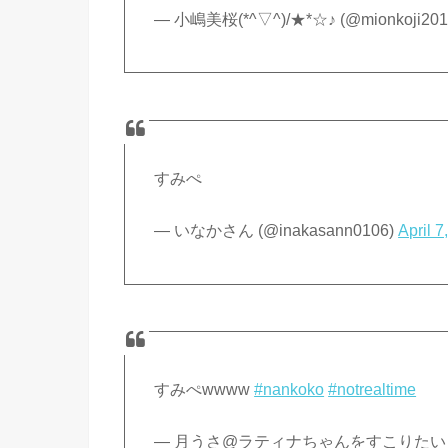
— 小嶋美桜(*^▽^)/★*☆♪ (@mionkoji201
すみぺ
— いなかさん (@inakasann0106)
April 7
すみぺwwww
#nankoko
#notrealtime
— 月うさ@ラティナちゃんをすこりたい (@ts