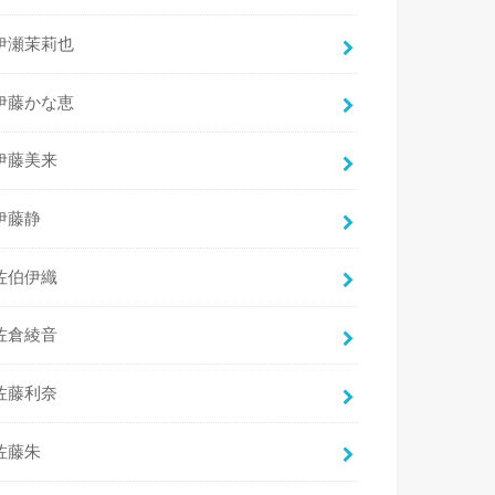
伊瀬茉莉也
伊藤かな恵
伊藤美来
伊藤静
佐伯伊織
佐倉綾音
佐藤利奈
佐藤朱