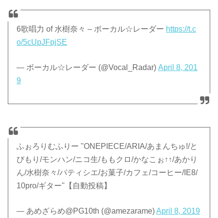
6歌唱力 of 水樹奈々 – ボーカル☆レーダー
https://t.c
o/5cUpJFpjSE
— ボーカル☆レーダー (@Vocal_Radar)
April 8, 201
9
ふぉろりむふりー "ONEPIECE/ARIA/あまんちゅ!/と
びもり/モンハン/ニコ生/ももクロ/かなこぉ↑↑/あかり
ん/水樹奈々/パティシエ/お菓子/カフェ/コーヒー/IE8/
10pro/ギター"【自動投稿】
— あめざらめ@PG10th (@amezarame)
April 8, 2019