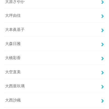
大原さやか
大坪由佳
大本眞基子
大森日雅
大橋彩香
大空直美
大西亜玖璃
大西沙織