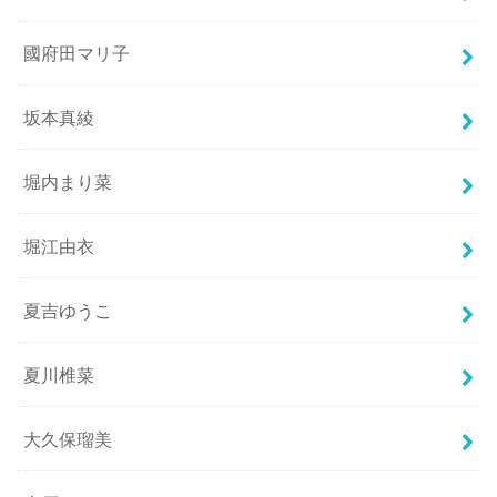
國府田マリ子
坂本真綾
堀内まり菜
堀江由衣
夏吉ゆうこ
夏川椎菜
大久保瑠美