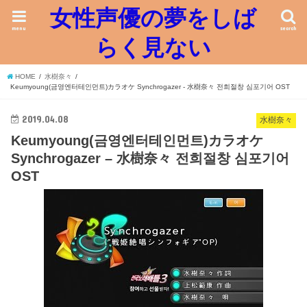
女性声優の夢をしば
menu
search
らく見ない
HOME
水樹奈々
Keumyoung(금영엔터테인먼트)カラオケ Synchrogazer - 水樹奈々 전희절창 심포기어 OST
2019.04.08
水樹奈々
Keumyoung(금영엔터테인먼트)カラオケ
Synchrogazer – 水樹奈々 전희절창 심포기어
OST