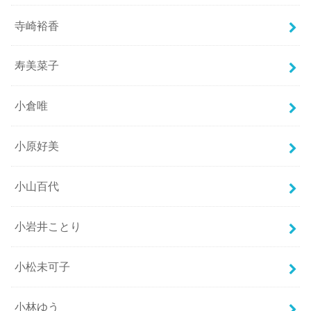
寺崎裕香
寿美菜子
小倉唯
小原好美
小山百代
小岩井ことり
小松未可子
小林ゆう