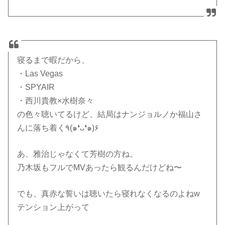
寝るまで暇だから、
・Las Vegas
・SPYAIR
・西川貴教×水樹奈々
の色々聴いてるけど、結局はナンジョルノか福山さ
んに落ち着く٩(๑❛ᴗ❛๑)۶
あ、雅治じゃなくて芳樹の方ね。
乃木坂もフルでMVあったら観るんだけどね〜
でも、真赤な誓いは聴いたら寝れなくなるのよねw
テンション上がって