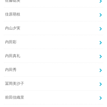
佐藤聡美
佳原萌枝
内山夕実
内田彩
内田真礼
内田秀
冨岡美沙子
前田佳織里