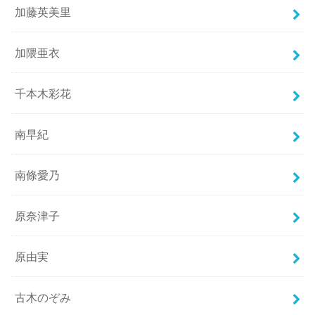
加藤英美里
加隈亜衣
千本木彩花
南早紀
南條愛乃
原奈津子
原由実
古木のぞみ