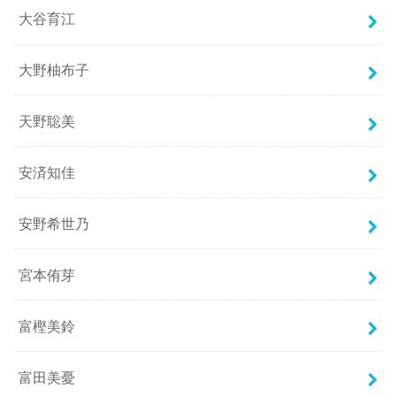
大谷育江
大野柚布子
天野聡美
安済知佳
安野希世乃
宮本侑芽
富樫美鈴
富田美憂