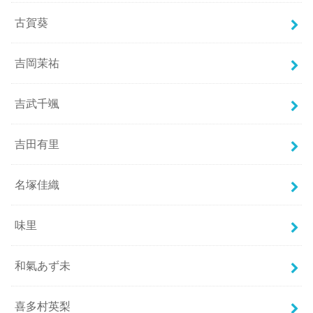
古賀葵
吉岡茉祐
吉武千颯
吉田有里
名塚佳織
味里
和氣あず未
喜多村英梨