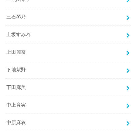
三石琴乃
上坂すみれ
上田麗奈
下地紫野
下田麻美
中上育実
中原麻衣