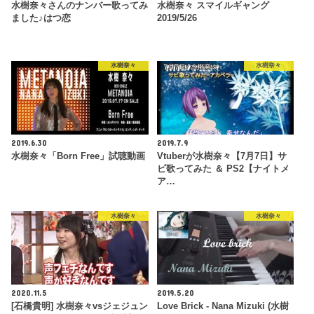
水樹奈々さんのナンバー歌ってみ
水樹奈々 スマイルギャング
ました♪はつ恋
2019/5/26
水樹奈々
水樹奈々
2019.6.30
2019.7.9
水樹奈々「Born Free」試聴動画
Vtuberが水樹奈々【7月7日】サ
ビ歌ってみた ＆ PS2【ナイトメ
ア…
水樹奈々
水樹奈々
2020.11.5
2019.5.20
[石橋貴明] 水樹奈々vsジェジュン
Love Brick - Nana Mizuki (水樹