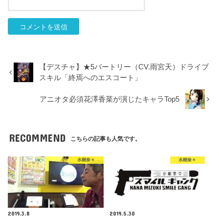
【デスチャ】★5バートリー（CV.雨宮天）ドライブ
スキル「終焉へのエスコート」
アニオタ必須花澤香菜が演じたキャラTop5
RECOMMEND
こちらの記事も人気です。
水樹奈々
水樹奈々
2019.3.8
2019.5.30