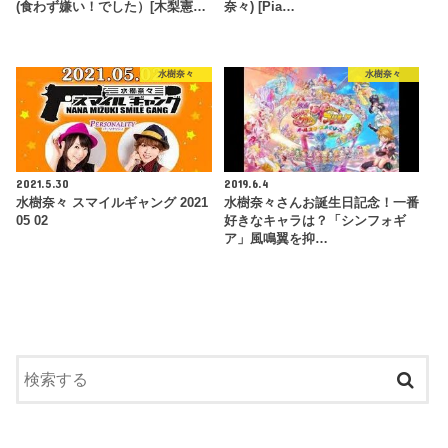
(食わず嫌い！でした）[木梨憲…
奈々) [Pia…
水樹奈々
水樹奈々
2021.5.30
2019.6.4
水樹奈々 スマイルギャング 2021
水樹奈々さんお誕生日記念！一番
05 02
好きなキャラは？「シンフォギ
ア」風鳴翼を抑…