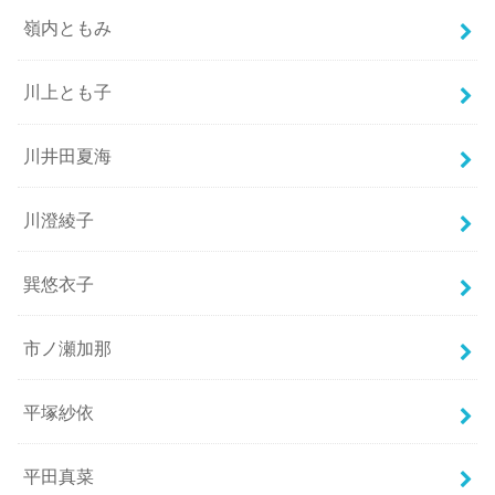
嶺内ともみ
川上とも子
川井田夏海
川澄綾子
巽悠衣子
市ノ瀬加那
平塚紗依
平田真菜