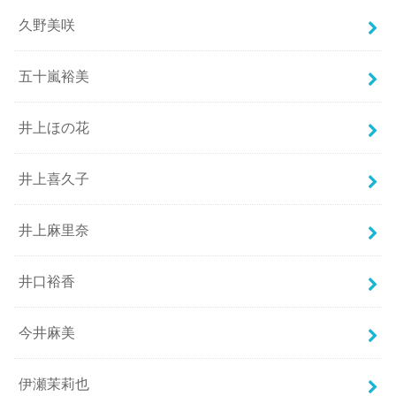
久野美咲
五十嵐裕美
井上ほの花
井上喜久子
井上麻里奈
井口裕香
今井麻美
伊瀬茉莉也