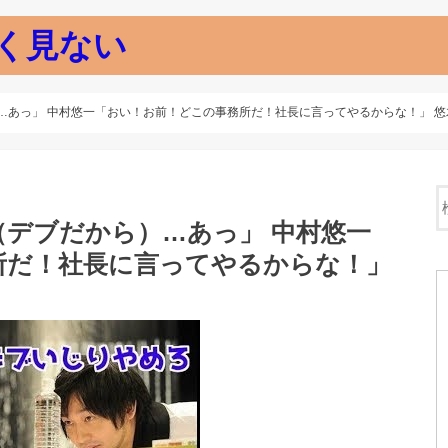
く見ない
…あっ」 中村悠一「おい！お前！どこの事務所だ！社長に言ってやるからな！」 
デブだから）…あっ」 中村悠一
所だ！社長に言ってやるからな！」