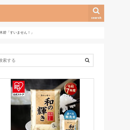
search
悠木碧「すいません！」