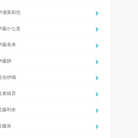
伊瀬茉莉也
伊藤かな恵
伊藤美来
伊藤静
佐伯伊織
佐倉綾音
佐藤利奈
佐藤朱