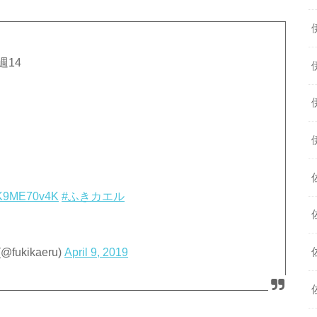
週14
』
o/jK9ME70v4K
#ふきカエル
kikaeru)
April 9, 2019