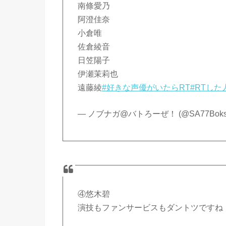
南條愛乃
阿澄佳奈
小倉唯
佐倉綾音
日笠陽子
伊瀬茉莉也
遠藤綾
#好きな声優がいたらRT
#RTし
— ノブナガ@バトろーぜ！ (@SA77Boks
④悠木碧
演技もファンサービスもダントツですね