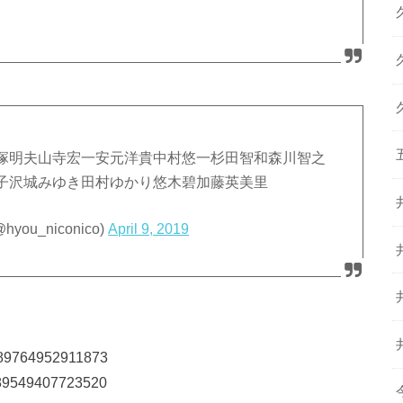
塚明夫山寺宏一安元洋貴中村悠一杉田智和森川智之
子沢城みゆき田村ゆかり悠木碧加藤英美里
u_niconico)
April 9, 2019
15589764952911873
15589549407723520