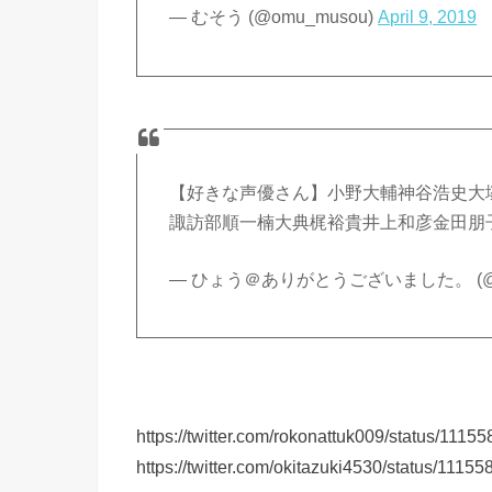
— むそう (@omu_musou)
April 9, 2019
【好きな声優さん】小野大輔神谷浩史大
諏訪部順一楠大典梶裕貴井上和彦金田朋
— ひょう＠ありがとうございました。 (@hyo
https://twitter.com/rokonattuk009/status/11
https://twitter.com/okitazuki4530/status/11