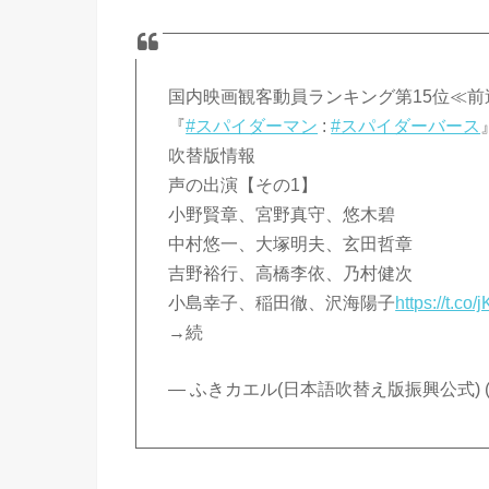
国内映画観客動員ランキング第15位≪前
『
#スパイダーマン
:
#スパイダーバース
吹替版情報
声の出演【その1】
小野賢章、宮野真守、悠木碧
中村悠一、大塚明夫、玄田哲章
吉野裕行、高橋李依、乃村健次
小島幸子、稲田徹、沢海陽子
https://t.c
→続
— ふきカエル(日本語吹替え版振興公式) (@fu