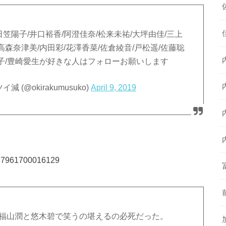
笠陽子/井口裕香/阿澄佳奈/松来未祐/大坪由佳/三上
高森奈津美/内田彩/花澤香菜/佐倉綾音/戸松遥/佐藤聡
寿子/豊崎愛生が好きな人はフォローお願いします
(@okirakumusuko)
April 9, 2019
5587961700016129
、福山潤と悠木碧で笑うの堪えるの必死だった。