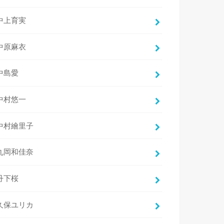
中上育実
中原麻衣
中島愛
中村悠一
中村繪里子
丸岡和佳奈
丹下桜
久保ユリカ