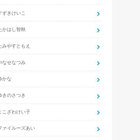
すずきけいこ
たかはし智秋
たみやすともえ
やなせなつみ
ゆかな
ゆきのさつき
よこざわけい子
ファイルーズあい