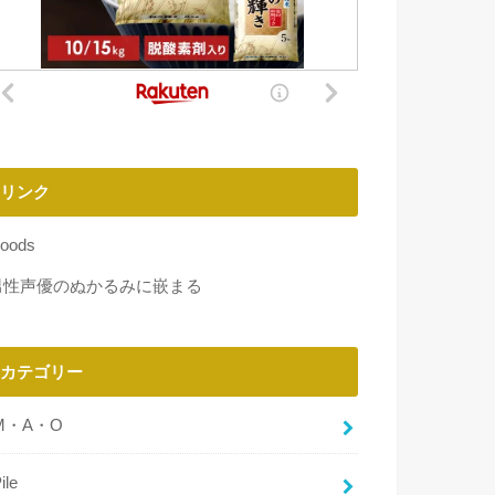
リンク
oods
男性声優のぬかるみに嵌まる
カテゴリー
M・A・O
ile