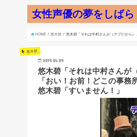
女性声優の夢をしばら
HOME
悠木碧
悠木碧「それは中村さんが（デブだから）
悠木碧
2019.04.09
悠木碧「それは中村さんが（
「おい！お前！どこの事務
悠木碧「すいません！」