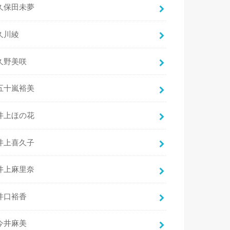
久保田未夢
久川綾
久野美咲
五十嵐裕美
井上ほの花
井上喜久子
井上麻里奈
井口裕香
今井麻美