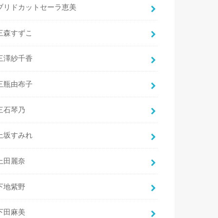
ブリドカットセーラ恵美
三森すずこ
三澤紗千香
三瓶由布子
三石琴乃
上坂すみれ
上田麗奈
下地紫野
下田麻美