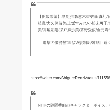
【拡散希望】早見沙織/悠木碧/内田真礼/日
枝織/大久保留美/上坂すみれ/小松未可子/
美/高垣彩陽/瀬戸麻沙美/茅野愛依/金元
— 進撃の優提督′19@W規制垢/凍結回避ツイ減 
https://twitter.com/ShigureRenzi/status/111
NHKの隙間番組のキャラクターボイス