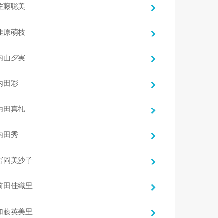
佐藤聡美
佳原萌枝
内山夕実
内田彩
内田真礼
内田秀
冨岡美沙子
前田佳織里
加藤英美里