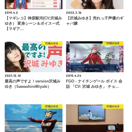
2019.4.2
2022.3.16
【マギレコ】神原駿河(CV:沢城み
【沢城みゆき】売れっ子声優のギ
ゆき） 変身シーン＆ボイス一式
ャバ嬢
【マギア…
沢城みゆき
沢城みゆき
2021.12.12
2019.4.24
最高の声ですよ！version沢城み
FGO - ナイチンゲール ボイス 会
ゆき（SawashiroMiyuki）
話 「CV: 沢城 みゆき」 チョ…
沢城みゆき
沢城みゆき