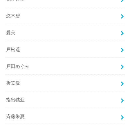
悠木碧
愛美
戸松遥
戸田めぐみ
折笠愛
指出毬亜
斉藤朱夏