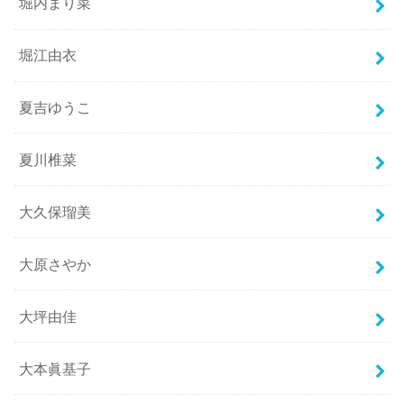
堀内まり菜
堀江由衣
夏吉ゆうこ
夏川椎菜
大久保瑠美
大原さやか
大坪由佳
大本眞基子