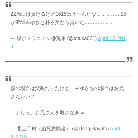
22歳には貢げるけど1615はうーんだな……………15
が沢城みゆきと朴ろ美なら貢いだ………………
— 黒ポメラニアン@兎束 (@totuka021)
April 12, 201
9
僕の場合は父親だったけど、みゆきちの場合はお兄
さんかい？
…よしっ。お兄さんを殺さなきゃ
— 北上工房（縊死志願者） (@UsagiHayato)
April 1
2, 2019