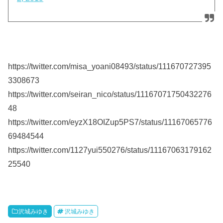
https://twitter.com/misa_yoani08493/status/111670727395
3308673
https://twitter.com/seiran_nico/status/11167071750432276
48
https://twitter.com/eyzX18OIZup5PS7/status/11167065776
69484544
https://twitter.com/1127yui550276/status/11167063179162
25540
沢城みゆき
沢城みゆき