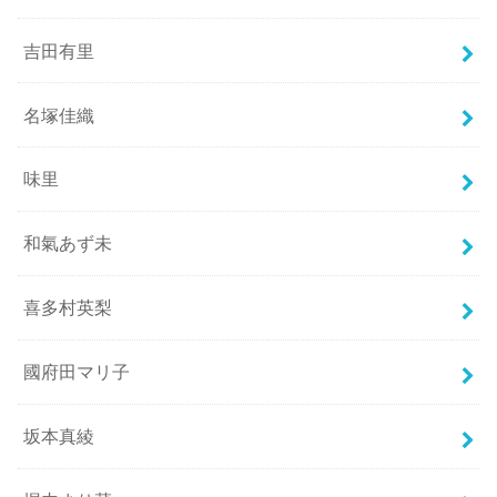
吉田有里
名塚佳織
味里
和氣あず未
喜多村英梨
國府田マリ子
坂本真綾