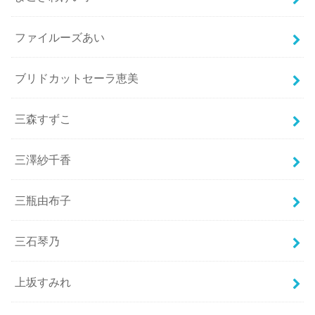
ファイルーズあい
ブリドカットセーラ恵美
三森すずこ
三澤紗千香
三瓶由布子
三石琴乃
上坂すみれ