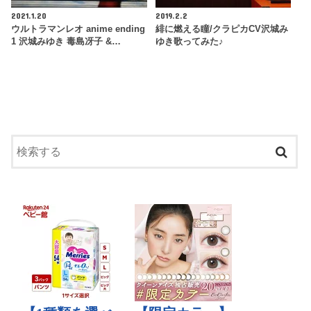
2021.1.20
2019.2.2
ウルトラマンレオ anime ending
緋に燃える瞳/クラピカCV沢城み
1 沢城みゆき 毒島冴子 &…
ゆき歌ってみた♪