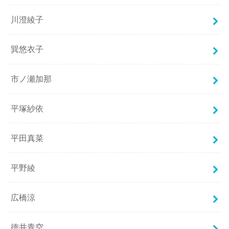
川澄綾子
巽悠衣子
市ノ瀬加那
平塚紗依
平田真菜
平野綾
広橋涼
徳井青空