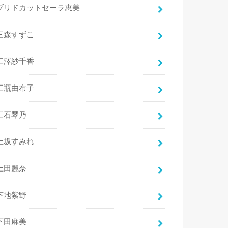
ブリドカットセーラ恵美
三森すずこ
三澤紗千香
三瓶由布子
三石琴乃
上坂すみれ
上田麗奈
下地紫野
下田麻美