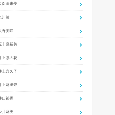
久保田未夢
久川綾
久野美咲
五十嵐裕美
井上ほの花
井上喜久子
井上麻里奈
井口裕香
今井麻美