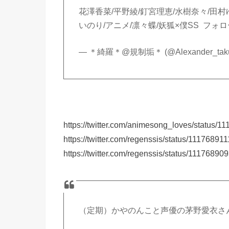
花澤香菜/平野綾/釘宮理恵/水樹奈々/田村ゆかり
いのり/アニメ/凛々蝶/妖狐×僕SS フォ
— ＊綺羅＊@規制垢＊ (@Alexander_tak
https://twitter.com/animesong_loves/status
https://twitter.com/regenssis/status/1117689
https://twitter.com/regenssis/status/111768
（定期）かやのんこと声優の茅野愛衣さ