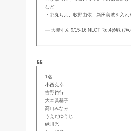
など
・都丸ちよ、牧野由依、新田美波を入れ
— 大槻ずん 9/15-16 NLGT Rd.4参戦 (@oh
1名
小西克幸
吉野裕行
大本眞基子
高山みなみ
うえだゆうじ
緑川光