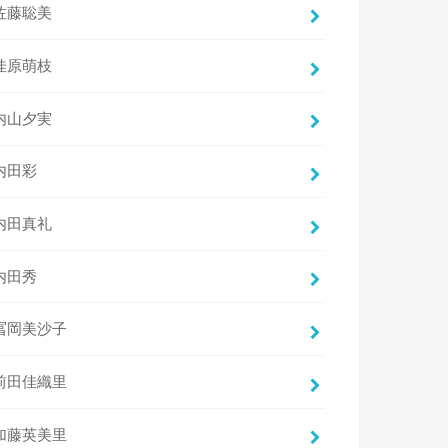
佐藤聡美
佳原萌枝
内山夕実
内田彩
内田真礼
内田秀
冨岡美沙子
前田佳織里
加藤英美里