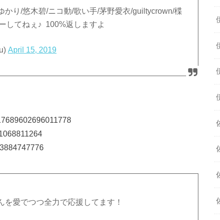
/悠木碧/ニコ動/歌い手/茅野愛衣/guiltycrown/楪
ローしてねぇ♪ 100%返しますよ
u)
April 15, 2019
/1117689602696011778
111068811264
9093884747776
んを愛でつつ全力で応援してます！