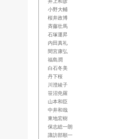
井上和彦
小野大輔
桜井政博
斉藤壮馬
石塚運昇
内田真礼
間宮康弘
福島潤
白石冬美
丹下桜
川澄綾子
笹沼尭羅
山本和臣
中井和哉
東地宏樹
保志総一朗
諏訪部順一