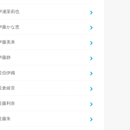
伊瀬茉莉也
伊藤かな恵
伊藤美来
伊藤静
佐伯伊織
佐倉綾音
佐藤利奈
佐藤朱