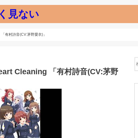
く見ない
ng 「有村詩音(CV:茅野愛衣)」
t Cleaning 「有村詩音(CV:茅野