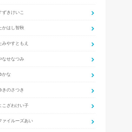
すずきけいこ
たかはし智秋
たみやすともえ
やなせなつみ
ゆかな
ゆきのさつき
よこざわけい子
ファイルーズあい