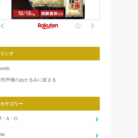
リンク
oods
男性声優のぬかるみに嵌まる
カテゴリー
M・A・O
ile