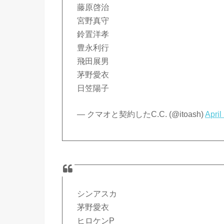
藤原啓治
宮野真守
鈴置洋孝
豊永利行
飛田展男
茅野愛衣
日笠陽子
— クマオと契約したC.C. (@itoash)
April
シンアスカ
茅野愛衣
ヒロケンP