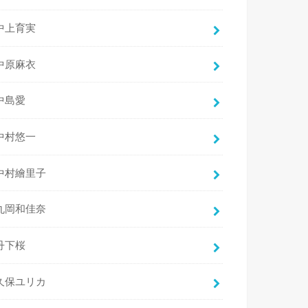
中上育実
中原麻衣
中島愛
中村悠一
中村繪里子
丸岡和佳奈
丹下桜
久保ユリカ