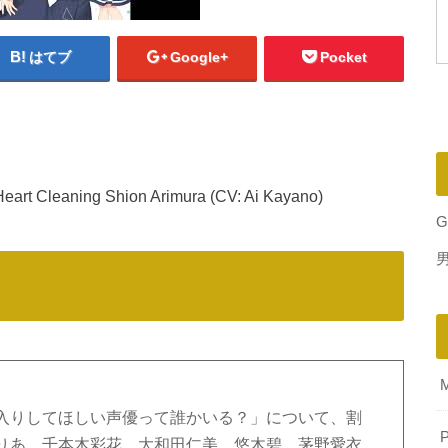
はてブ
Google+
Pocket
 Heart Cleaning Shion Arimura (CV: Ai Kayano)
G
入りしてほしい声優って誰かいる？」について、割
P
りあ、千本木彩花、大和田仁美、悠木碧、茅野愛衣