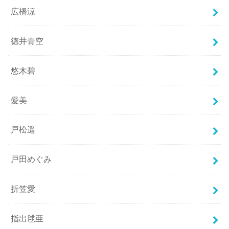
広橋涼
徳井青空
悠木碧
愛美
戸松遥
戸田めぐみ
折笠愛
指出毬亜