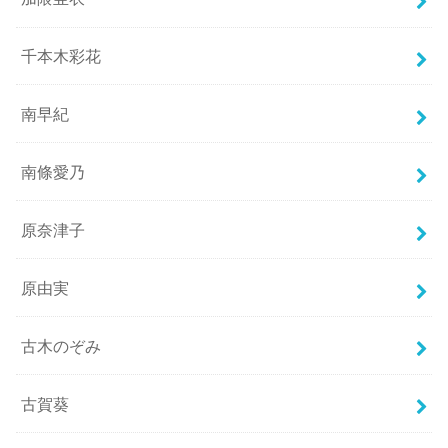
千本木彩花
南早紀
南條愛乃
原奈津子
原由実
古木のぞみ
古賀葵