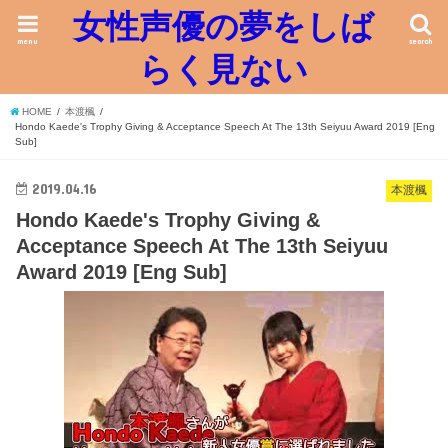
女性声優の夢をしば
menu
search
らく見ない
HOME
本渡楓
Hondo Kaede's Trophy Giving & Acceptance Speech At The 13th Seiyuu Award 2019 [Eng
Sub]
2019.04.16
本渡楓
Hondo Kaede's Trophy Giving &
Acceptance Speech At The 13th Seiyuu
Award 2019 [Eng Sub]