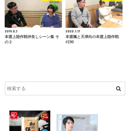
2019.8.3
2020.1.17
本渡上陸作戦仲良しシーン集 そ
本渡楓と天津向の本渡上陸作戦
の２
#190