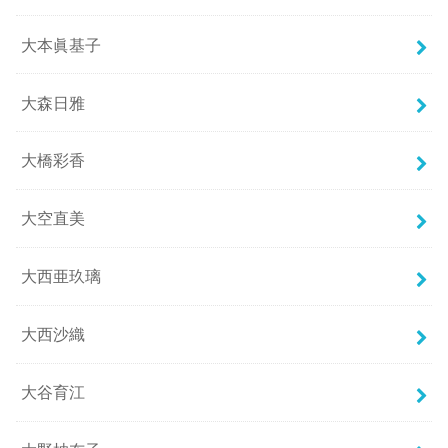
大本眞基子
大森日雅
大橋彩香
大空直美
大西亜玖璃
大西沙織
大谷育江