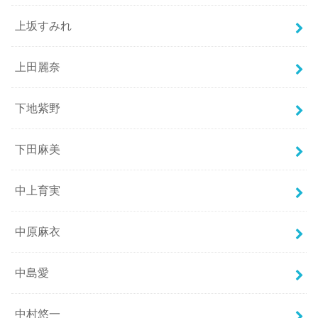
上坂すみれ
上田麗奈
下地紫野
下田麻美
中上育実
中原麻衣
中島愛
中村悠一