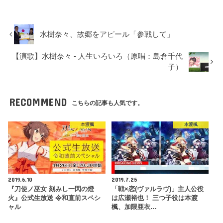
水樹奈々、故郷をアピール「参戦して」
【演歌】水樹奈々 - 人生いろいろ（原唱：島倉千代
子）
RECOMMEND
こちらの記事も人気です。
本渡楓
本渡楓
2019.6.10
2019.7.25
『刀使ノ巫女 刻みし一閃の燈
「戦×恋(ヴァルラヴ)」主人公役
火』公式生放送 令和直前スペシ
は広瀬裕也！ 三つ子役は本渡
ャル
楓、加隈亜衣…