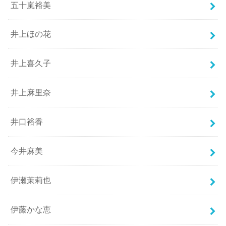
五十嵐裕美
井上ほの花
井上喜久子
井上麻里奈
井口裕香
今井麻美
伊瀬茉莉也
伊藤かな恵