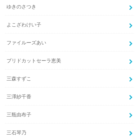
ゆきのさつき
よこざわけい子
ファイルーズあい
ブリドカットセーラ恵美
三森すずこ
三澤紗千香
三瓶由布子
三石琴乃