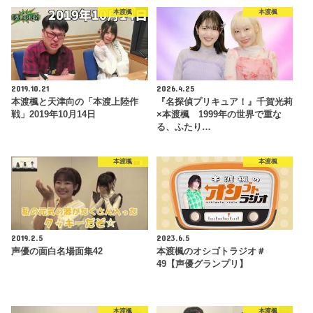
本渡楓
本渡楓
2019.10.21
2026.4.25
本渡楓と天津向の「本渡上陸作
『名探偵プリキュア！』千賀光莉
戦」2019年10月14日
×本渡楓 1999年の世界で重な
る、ふたり…
本渡楓
本渡楓
2019.2.5
2023.6.5
声優の面白名場面集42
本渡楓のオシゴトラジオ＃
49【声優グランプリ】
本渡楓
本渡楓