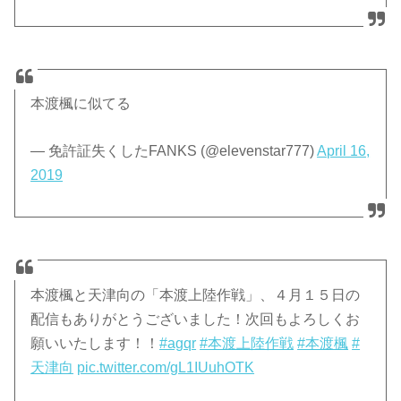
本渡楓に似てる
— 免許証失くしたFANKS (@elevenstar777)
April 16,
2019
本渡楓と天津向の「本渡上陸作戦」、４月１５日の
配信もありがとうございました！次回もよろしくお
願いいたします！！
#agqr
#本渡上陸作戦
#本渡楓
#
天津向
pic.twitter.com/gL1IUuhOTK