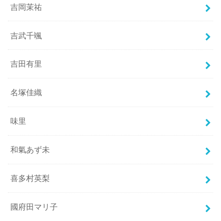
吉岡茉祐
吉武千颯
吉田有里
名塚佳織
味里
和氣あず未
喜多村英梨
國府田マリ子