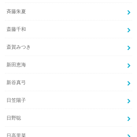
斉藤朱夏
斎藤千和
斎賀みつき
新田恵海
新谷真弓
日笠陽子
日野聡
日高里菜