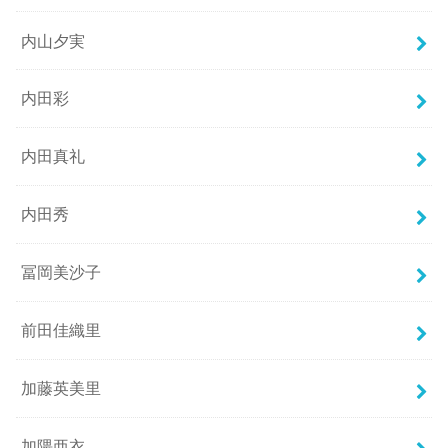
内山夕実
内田彩
内田真礼
内田秀
冨岡美沙子
前田佳織里
加藤英美里
加隈亜衣