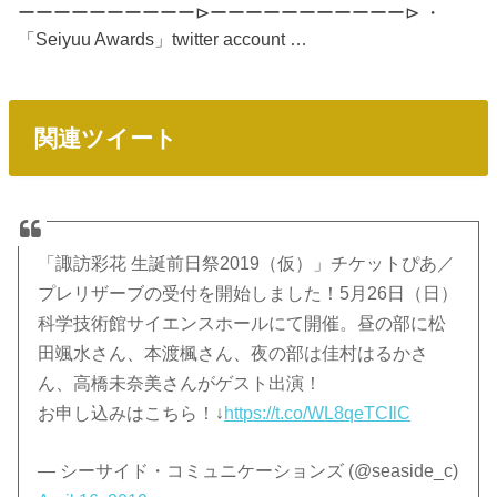
ーーーーーーーーーー⊳ーーーーーーーーーーー⊳ ・
「Seiyuu Awards」twitter account …
関連ツイート
「諏訪彩花 生誕前日祭2019（仮）」チケットぴあ／
プレリザーブの受付を開始しました！5月26日（日）
科学技術館サイエンスホールにて開催。昼の部に松
田颯水さん、本渡楓さん、夜の部は佳村はるかさ
ん、高橋未奈美さんがゲスト出演！
お申し込みはこちら！↓
https://t.co/WL8qeTCIlC
— シーサイド・コミュニケーションズ (@seaside_c)