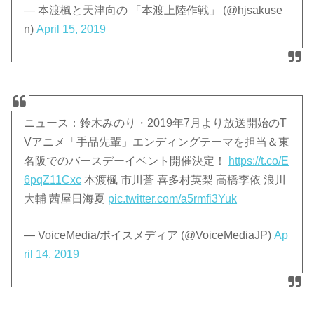
— 本渡楓と天津向の 「本渡上陸作戦」 (@hjsakuse
n)
April 15, 2019
ニュース：鈴木みのり・2019年7月より放送開始のT
Vアニメ「手品先輩」エンディングテーマを担当＆東
名阪でのバースデーイベント開催決定！
https://t.co/E
6pqZ11Cxc
本渡楓 市川蒼 喜多村英梨 高橋李依 浪川
大輔 茜屋日海夏
pic.twitter.com/a5rmfi3Yuk
— VoiceMedia/ボイスメディア (@VoiceMediaJP)
Ap
ril 14, 2019