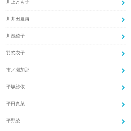
川上とも子
川井田夏海
川澄綾子
巽悠衣子
市ノ瀬加那
平塚紗依
平田真菜
平野綾