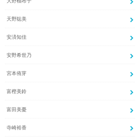
大野柚布子
天野聡美
安済知佳
安野希世乃
宮本侑芽
富樫美鈴
富田美憂
寺崎裕香