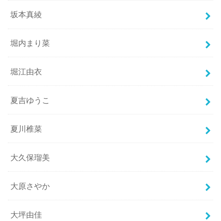
坂本真綾
堀内まり菜
堀江由衣
夏吉ゆうこ
夏川椎菜
大久保瑠美
大原さやか
大坪由佳