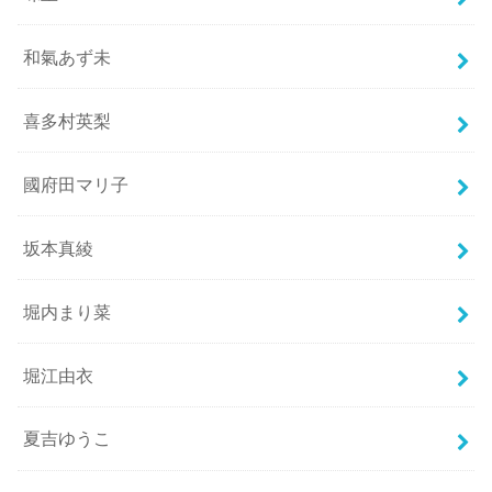
和氣あず未
喜多村英梨
國府田マリ子
坂本真綾
堀内まり菜
堀江由衣
夏吉ゆうこ