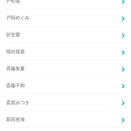
戸松遥
戸田めぐみ
折笠愛
指出毬亜
斉藤朱夏
斎藤千和
斎賀みつき
新田恵海