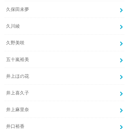
久保田未夢
久川綾
久野美咲
五十嵐裕美
井上ほの花
井上喜久子
井上麻里奈
井口裕香