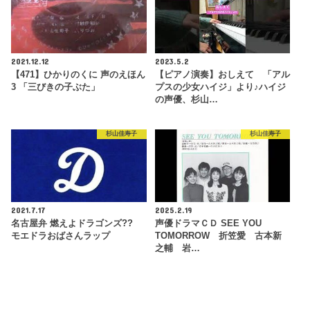
2021.12.12
2023.5.2
【471】ひかりのくに 声のえほん
【ピアノ演奏】おしえて 「アル
3 「三びきの子ぶた」
プスの少女ハイジ」より♪ハイジ
の声優、杉山…
杉山佳寿子
杉山佳寿子
2021.7.17
2025.2.19
名古屋弁 燃えよドラゴンズ??
声優ドラマＣＤ SEE YOU
モエドラおばさんラップ
TOMORROW 折笠愛 古本新
之輔 岩…