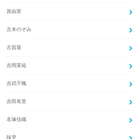
原由実
古木のぞみ
古賀葵
吉岡茉祐
吉武千颯
吉田有里
名塚佳織
味里