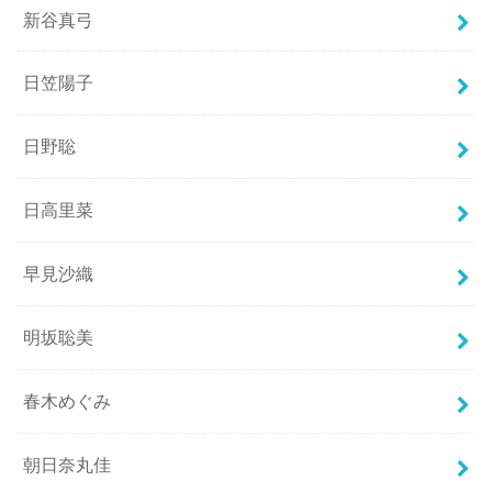
新谷真弓
日笠陽子
日野聡
日高里菜
早見沙織
明坂聡美
春木めぐみ
朝日奈丸佳