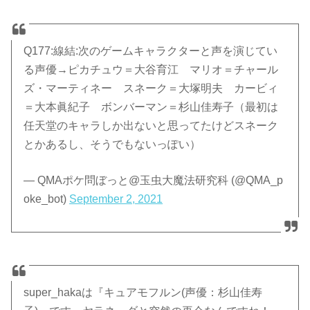
Q177:線結:次のゲームキャラクターと声を演じてい
る声優→ピカチュウ＝大谷育江 マリオ＝チャール
ズ・マーティネー スネーク＝大塚明夫 カービィ
＝大本眞紀子 ボンバーマン＝杉山佳寿子（最初は
任天堂のキャラしか出ないと思ってたけどスネーク
とかあるし、そうでもないっぽい）
— QMAポケ問ぼっと@玉虫大魔法研究科 (@QMA_p
oke_bot)
September 2, 2021
super_hakaは『キュアモフルン(声優：杉山佳寿