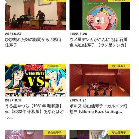
2021.6.23
2022.5.26
ひび割れた殻の隙間から / 杉山
ウメ星デンカがこんにちは 石川
佳寿子
進 杉山佳寿子 【ウメ星デンカ】
杉山佳寿子
杉山佳寿子
2024.11.19
2025.3.23
うる星やつら【1981年 昭和版】
ボルヌ 杉山佳寿子：カルメン幻
vs【2022年 令和版】あなたはど
想曲 F.Borne Kazuko Sug…
っ…
杉山佳寿子
杉山佳寿子