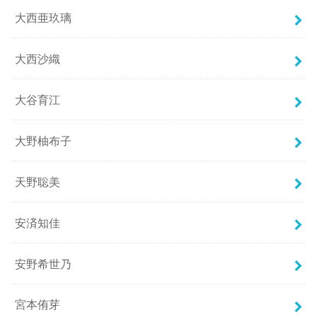
大西亜玖璃
大西沙織
大谷育江
大野柚布子
天野聡美
安済知佳
安野希世乃
宮本侑芽