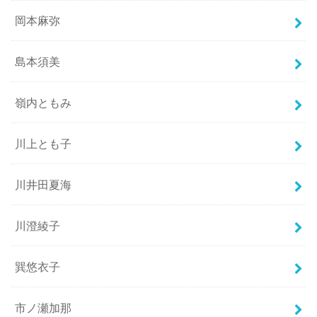
岡本麻弥
島本須美
嶺内ともみ
川上とも子
川井田夏海
川澄綾子
巽悠衣子
市ノ瀬加那