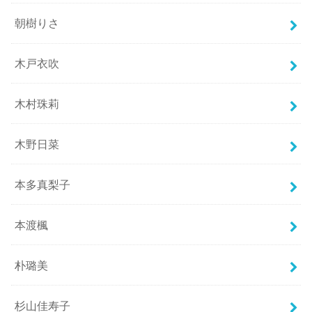
朝樹りさ
木戸衣吹
木村珠莉
木野日菜
本多真梨子
本渡楓
朴璐美
杉山佳寿子