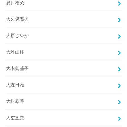
夏川椎菜
大久保瑠美
大原さやか
大坪由佳
大本眞基子
大森日雅
大橋彩香
大空直美