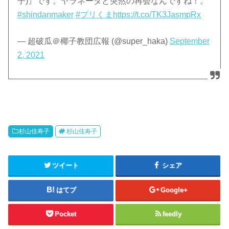
子)』です。ヤラネーダと突然の再会なんですね！。
#shindanmaker
#プリくま
https://t.co/TK3JasmpRx
— 超破瓜＠椰子教団広報 (@super_haka)
September
2, 2021
杉山佳寿子
杉山佳寿子
ツイート
シェア
はてブ
Google+
Pocket
feedly