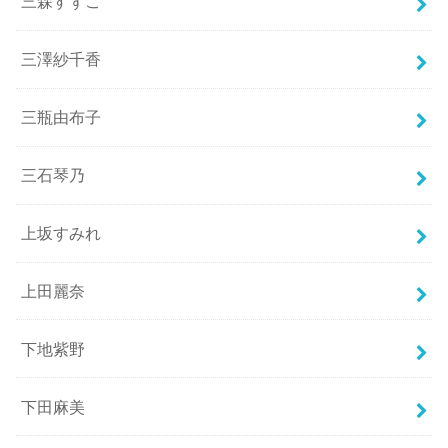
三森すずこ
三澤紗千香
三瓶由布子
三石琴乃
上坂すみれ
上田麗奈
下地紫野
下田麻美