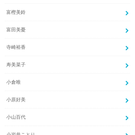
富樫美鈴
富田美憂
寺崎裕香
寿美菜子
小倉唯
小原好美
小山百代
小岩井ことり