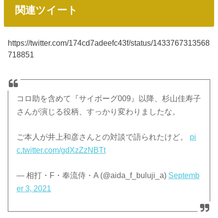
関連ツイート
https://twitter.com/174cd7adeefc43f/status/1433767313568
718851
コロ助を含めて『サイボーグ009』以降、杉山佳寿子
さんが演じる役柄、すっかり変わりましたな。
ご本人が井上和彦さんとの対談で語られたけど。
pi
c.twitter.com/gdXzZzNBTt
— 相打・F・奉流侍・A (@aida_f_buluji_a)
Septemb
er 3, 2021