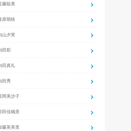
佐藤聡美
佳原萌枝
内山夕実
内田彩
内田真礼
内田秀
冨岡美沙子
前田佳織里
加藤英美里