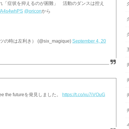
れ「症状を抑えるのが困難」 活動のダンスは控え
/LWA4s4whPS
@oricon
から
は左利き） (@six_magique)
September 4, 20
e the futureを発見しました。
https://t.co/xu7iVOuG