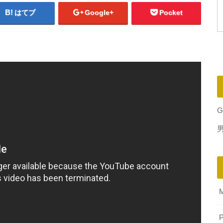
はてブ
Google+
Pocket
G
P