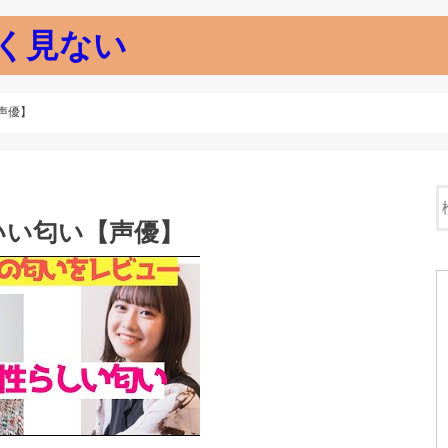
く見ない
声優】
いい匂い【声優】