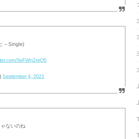
 Single)
itter.com/3eFWn2reO5
)
September 4, 2021
じゃないのね