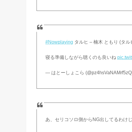
#Nowplaying
タルヒ – 楠木 ともり (タルヒ –
寝る準備しながら聴くのも良いね
pic.tw
— はとーしょこら (@pz4hsVaNAMrf5zQ
あ、セリコソロ側からNG出してるわけ