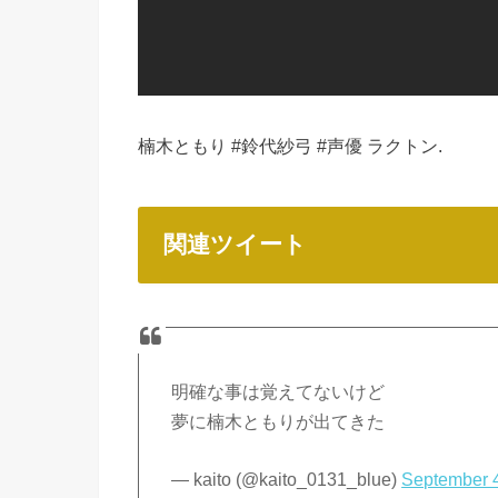
楠木ともり #鈴代紗弓 #声優 ラクトン.
関連ツイート
明確な事は覚えてないけど
夢に楠木ともりが出てきた
— kaito (@kaito_0131_blue)
September 