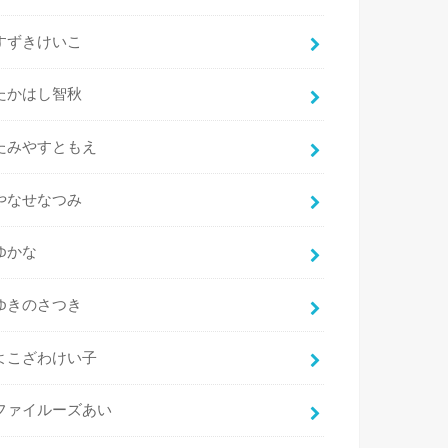
すずきけいこ
たかはし智秋
たみやすともえ
やなせなつみ
ゆかな
ゆきのさつき
よこざわけい子
ファイルーズあい