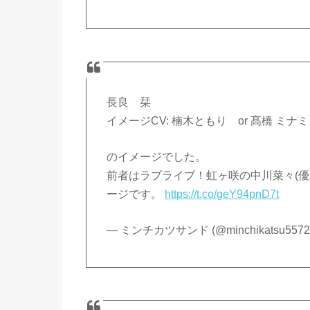
長良 栞
イメージCV: 楠木ともり or 髙橋 ミナミ
のイメージでした。
前者はラブライブ！虹ヶ咲の中川菜々(優
ージです。
https://t.co/geY94pnD7t
— ミンチカツサンド (@minchikatsu5572