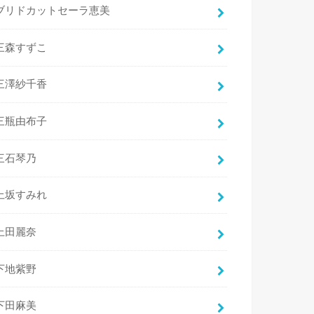
ブリドカットセーラ恵美
三森すずこ
三澤紗千香
三瓶由布子
三石琴乃
上坂すみれ
上田麗奈
下地紫野
下田麻美