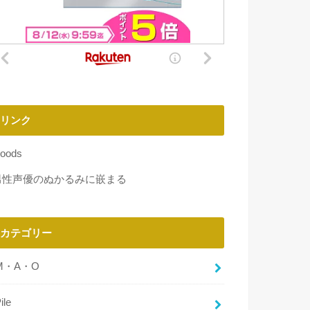
リンク
oods
男性声優のぬかるみに嵌まる
カテゴリー
M・A・O
ile