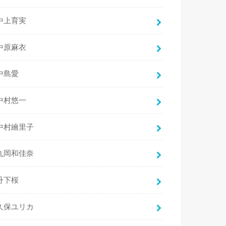
中上育実
中原麻衣
中島愛
中村悠一
中村繪里子
丸岡和佳奈
丹下桜
久保ユリカ