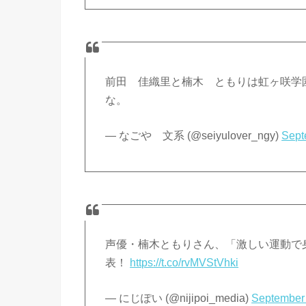
前田 佳織里と楠木 ともりは虹ヶ咲学
な。
— なごや 文系 (@seiyulover_ngy)
Sept
声優・楠木ともりさん、「激しい運動で
表！
https://t.co/rvMVStVhki
— にじぽい (@nijipoi_media)
September 