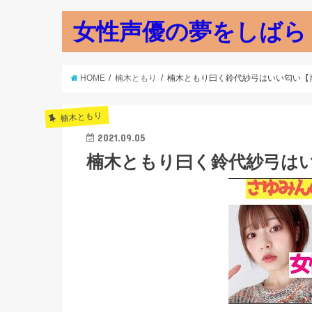
女性声優の夢をしばら
HOME
楠木ともり
楠木ともり曰く鈴代紗弓はいい匂い【
楠木ともり
2021.09.05
楠木ともり曰く鈴代紗弓は