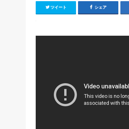
ツイート
シェア