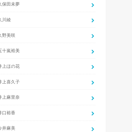
久保田未夢
久川綾
久野美咲
五十嵐裕美
井上ほの花
井上喜久子
井上麻里奈
井口裕香
今井麻美