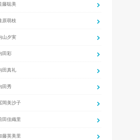
佐藤聡美
佳原萌枝
内山夕実
内田彩
内田真礼
内田秀
冨岡美沙子
前田佳織里
加藤英美里