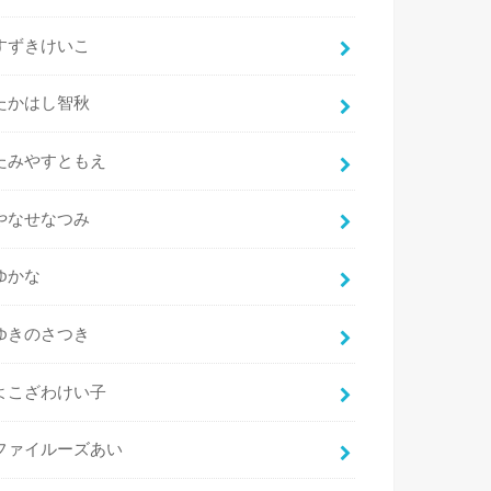
すずきけいこ
たかはし智秋
たみやすともえ
やなせなつみ
ゆかな
ゆきのさつき
よこざわけい子
ファイルーズあい