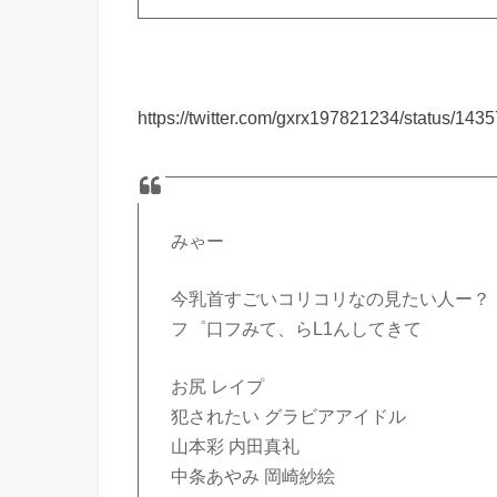
https://twitter.com/gxrx197821234/status/1
みゃー
今乳首すごいコリコリなの見たい人ー？
フ゜口フみて、らL1んしてきて
お尻 レイプ
犯されたい グラビアアイドル
山本彩 内田真礼
中条あやみ 岡崎紗絵