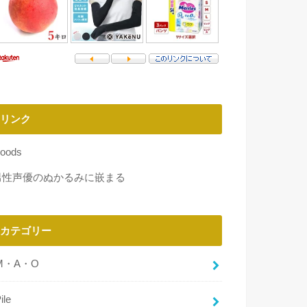
リンク
oods
男性声優のぬかるみに嵌まる
カテゴリー
M・A・O
ile