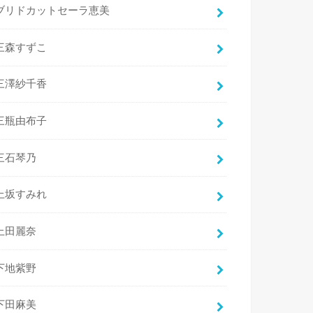
ブリドカットセーラ恵美
三森すずこ
三澤紗千香
三瓶由布子
三石琴乃
上坂すみれ
上田麗奈
下地紫野
下田麻美