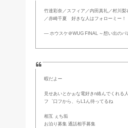
竹達彩奈／スフィア／内田真礼／村川梨
／赤崎千夏 好きな人はフォローミー！
— ホウスケ＠WUG FINAL ～想い出のパレー
暇だよー
見せあいとかぉな電好きn絡んでくれる
フ゜口フから、らL1ん待ってるね
相互 ぇち垢
お泊り募集 通話相手募集