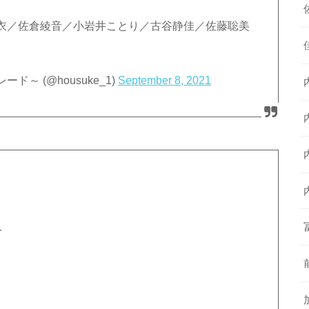
衣／佐倉綾音／小岩井ことり／古谷静佳／佐藤聡美
ド～ (@housuke_1)
September 8, 2021
人