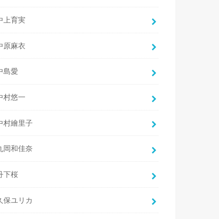
中上育実
中原麻衣
中島愛
中村悠一
中村繪里子
丸岡和佳奈
丹下桜
久保ユリカ