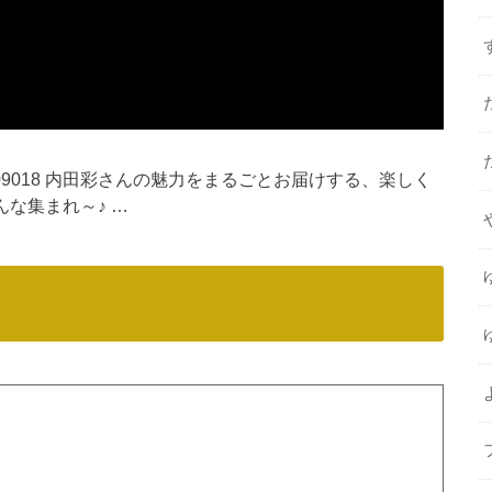
atch/lv330709018 内田彩さんの魅力をまるごとお届けする、楽しく
な集まれ～♪ …