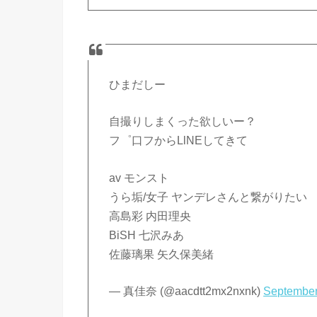
ひまだしー
自撮りしまくった欲しいー？
フ゜口フからLlNEしてきて
av モンスト
うら垢/女子 ヤンデレさんと繋がりたい
高島彩 内田理央
BiSH 七沢みあ
佐藤璃果 矢久保美緒
— 真佳奈 (@aacdtt2mx2nxnk)
September