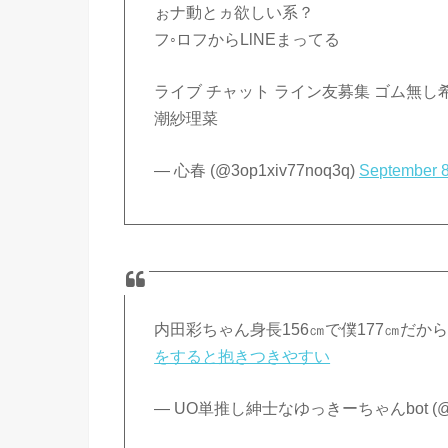
ぉナ動とヵ欲しい系？
フ◦ロフからLlNEまってる
ライブ チャット ライン友募集 ゴム無し希
潮紗理菜
— 心春 (@3op1xiv77noq3q)
September 8
内田彩ちゃん身長156㎝で僕177㎝だ
をすると抱きつきやすい
— UO単推し紳士なゆっきーちゃんbot (@yuk