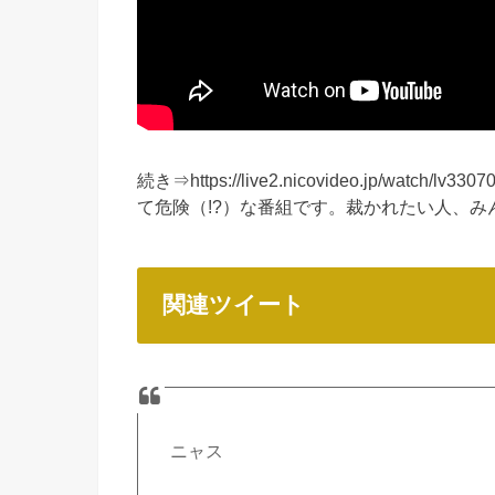
続き⇒https://live2.nicovideo.jp/w
て危険（!?）な番組です。裁かれたい人、みん
関連ツイート
ニャス