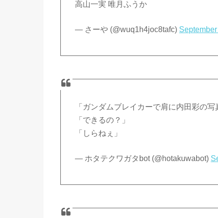
高山一実 唯月ふうか
— さーや (@wuq1h4joc8tafc)
September 
「ガンダムブレイカーで肩に内田彩の写
「できるの？」
「しらねぇ」
— ホタテクワガタbot (@hotakuwabot)
S