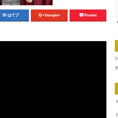
はてブ
Google+
Pocket
G
P