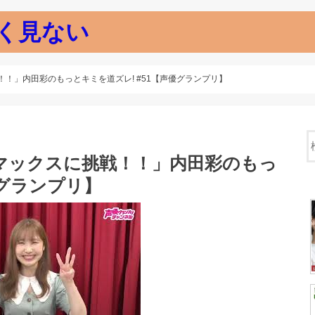
く見ない
！」内田彩のもっとキミを道ズレ! #51【声優グランプリ】
マックスに挑戦！！」内田彩のもっ
優グランプリ】