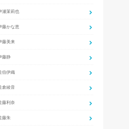
伊瀬茉莉也
伊藤かな恵
伊藤美来
伊藤静
佐伯伊織
佐倉綾音
佐藤利奈
佐藤朱