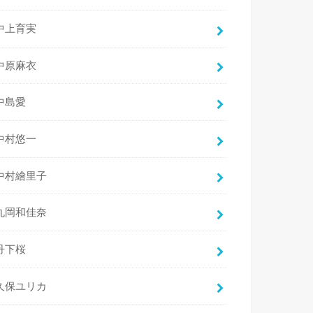
中上育実
中原麻衣
中島愛
中村悠一
中村繪里子
丸岡和佳奈
丹下桜
久保ユリカ