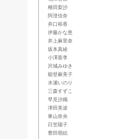
種田梨沙
阿澄佳奈
井口裕香
伊藤かな恵
井上麻里奈
坂本真綾
小澤亜李
沢城みゆき
能登麻美子
水瀬いのり
三森すずこ
早見沙織
津田美波
東山奈央
日笠陽子
豊田萌絵