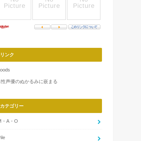
リンク
oods
男性声優のぬかるみに嵌まる
カテゴリー
M・A・O
ile