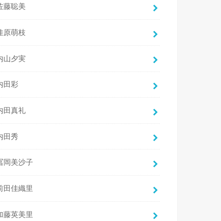
佐藤聡美
佳原萌枝
内山夕実
内田彩
内田真礼
内田秀
冨岡美沙子
前田佳織里
加藤英美里