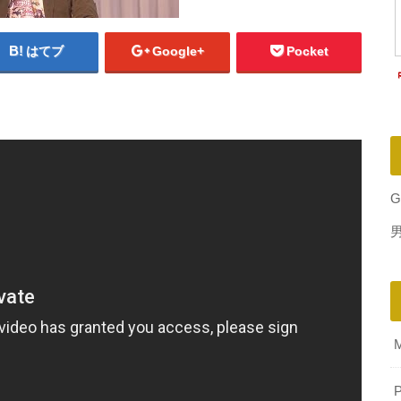
はてブ
Google+
Pocket
G
P