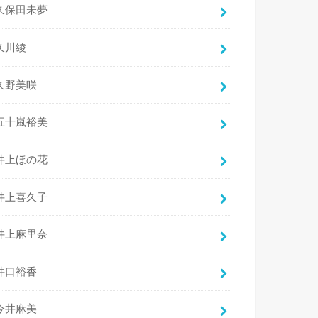
久保田未夢
久川綾
久野美咲
五十嵐裕美
井上ほの花
井上喜久子
井上麻里奈
井口裕香
今井麻美