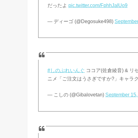
だったよ
pic.twitter.com/FphhJaIUo9
— ディーゴ (@Degosuke498)
September
#しのぷれいんぐ
ココア(佐倉綾音) & リゼ(
ニメ「ご注文はうさぎですか?」キャラ
— こしの (@Gibalovetan)
September 15,