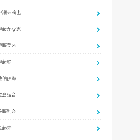
伊瀬茉莉也
伊藤かな恵
伊藤美来
伊藤静
佐伯伊織
佐倉綾音
佐藤利奈
佐藤朱