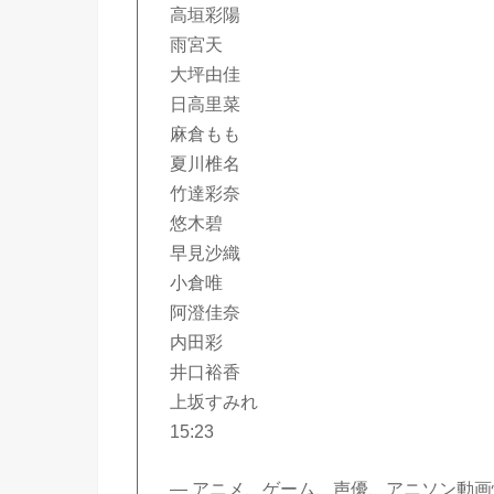
高垣彩陽
雨宮天
大坪由佳
日高里菜
麻倉もも
夏川椎名
竹達彩奈
悠木碧
早見沙織
小倉唯
阿澄佳奈
内田彩
井口裕香
上坂すみれ
15:23
— アニメ、ゲーム、声優、アニソン動画情報 (@