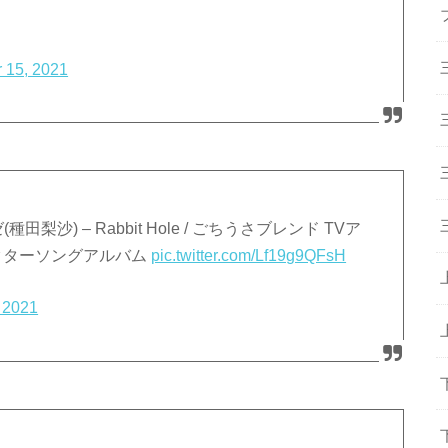
 15, 2021
種田梨沙) – Rabbit Hole / ごちうさブレンド TVア
クターソングアルバム
pic.twitter.com/Lf19g9QFsH
 2021