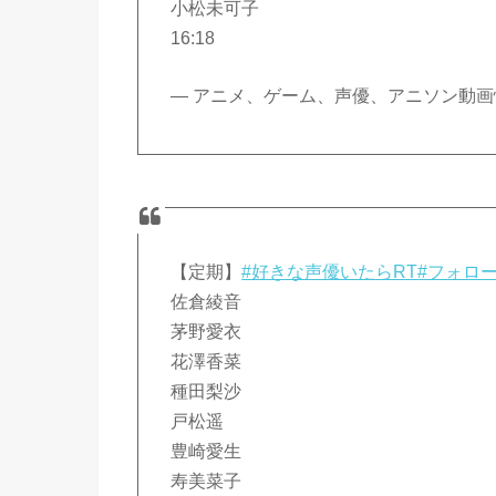
小松未可子
16:18
— アニメ、ゲーム、声優、アニソン動画情報 (@
【定期】
#好きな声優いたらRT
#フォロ
佐倉綾音
茅野愛衣
花澤香菜
種田梨沙
戸松遥
豊崎愛生
寿美菜子