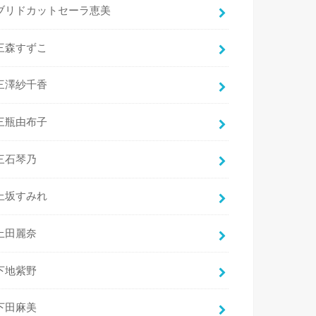
ブリドカットセーラ恵美
三森すずこ
三澤紗千香
三瓶由布子
三石琴乃
上坂すみれ
上田麗奈
下地紫野
下田麻美