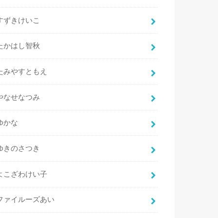
すずきけいこ
たかはし智秋
たみやすともえ
やなせなつみ
ゆかな
ゆきのさつき
よこざわけい子
ファイルーズあい