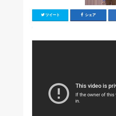
ツイート
シェア