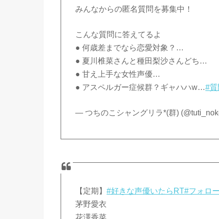
みんなからの匿名質問を募集中！
こんな質問に答えてるよ
● 何歳差までなら恋愛対象？…
● 夏川椎菜さんと種田梨沙さんどち…
● 甘え上手な女性声優…
● アスペルガー症候群？ギャハハw…
#
— つちのこシャングリラ*(群) (@tuti_noko
【定期】
#好きな声優いたらRT
#フォロ
茅野愛衣
花澤香菜