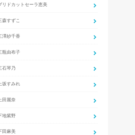
ブリドカットセーラ恵美
三森すずこ
三澤紗千香
三瓶由布子
三石琴乃
上坂すみれ
上田麗奈
下地紫野
下田麻美