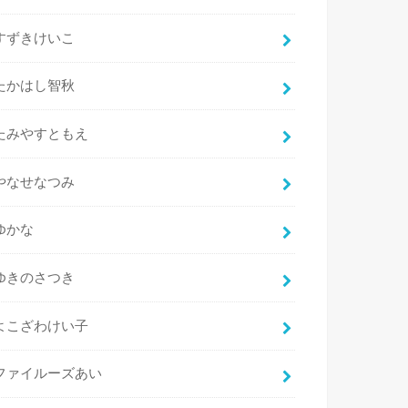
すずきけいこ
たかはし智秋
たみやすともえ
やなせなつみ
ゆかな
ゆきのさつき
よこざわけい子
ファイルーズあい