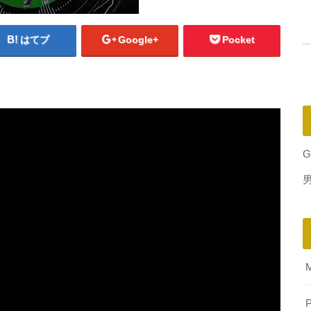
はてブ
Google+
Pocket
G
P