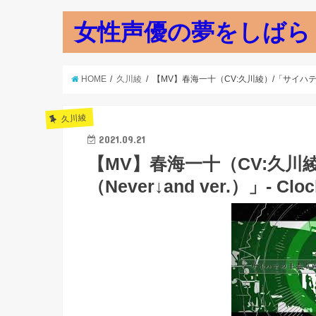
女性声優の夢をしばら
HOME
久川綾
【MV】春海一十（CV:久川綾）/「サイハテの十壱車両（
久川綾
2021.09.21
【MV】春海一十（CV:久川
（Never↓and ver.）」- Cloc