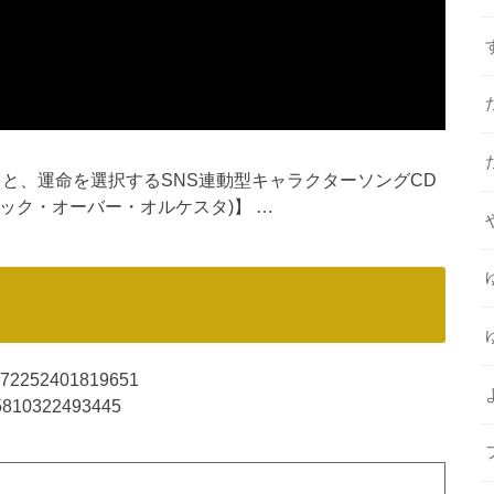
ちと、運命を選択するSNS連動型キャラクターソングCD
A(クロック・オーバー・オルケスタ)】 …
39972252401819651
945810322493445