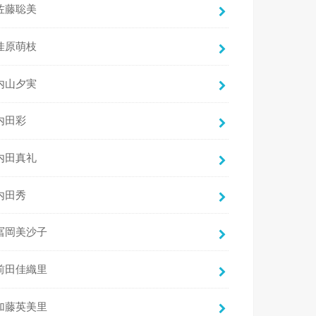
佐藤聡美
佳原萌枝
内山夕実
内田彩
内田真礼
内田秀
冨岡美沙子
前田佳織里
加藤英美里