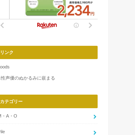
リンク
oods
男性声優のぬかるみに嵌まる
カテゴリー
M・A・O
ile