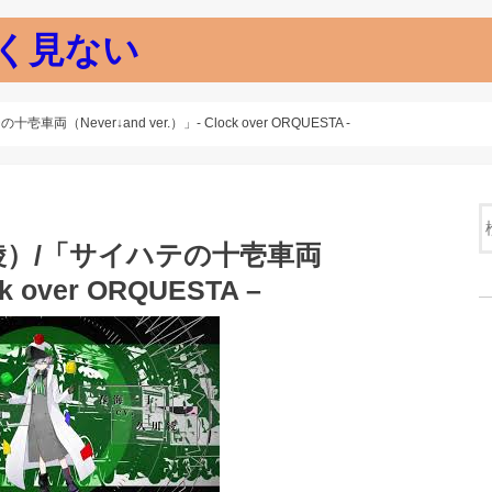
く見ない
Never↓and ver.）」- Clock over ORQUESTA -
綾）/「サイハテの十壱車両
k over ORQUESTA –