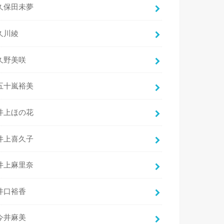
久保田未夢
久川綾
久野美咲
五十嵐裕美
井上ほの花
井上喜久子
井上麻里奈
井口裕香
今井麻美