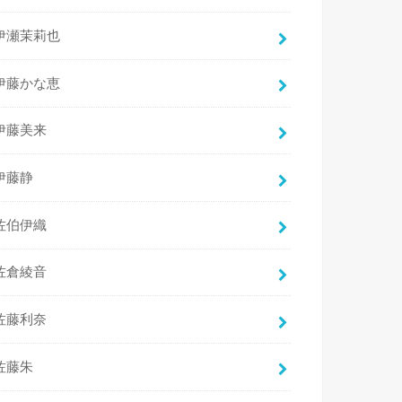
伊瀬茉莉也
伊藤かな恵
伊藤美来
伊藤静
佐伯伊織
佐倉綾音
佐藤利奈
佐藤朱