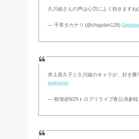
久川綾さんの声は心労によく効きますね(
— 千草タカナリ (@chigutan126)
Septem
井上喜久子と久川綾のキャラが、好き勝
ewklemix
— 牧瑠@9/25トロプリライブ夜公演参戦 (@Ma