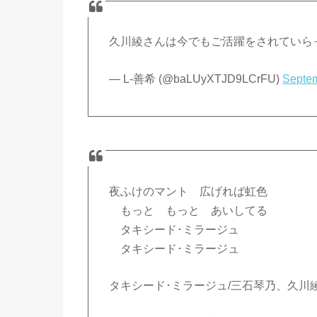
久川綾さんは今でもご活躍をされていら
— L-善希 (@baLUyXTJD9LCrFU)
Septem
夜ふけのマント 広げれば虹色
もっと もっと あいしてる
タキシード･ミラージュ
タキシード･ミラージュ
タキシード･ミラージュ/三石琴乃、久川