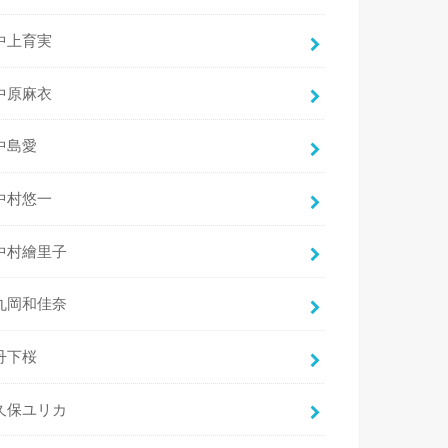
中上育実
中原麻衣
中島愛
中村悠一
中村繪里子
丸岡和佳奈
丹下桜
久保ユリカ