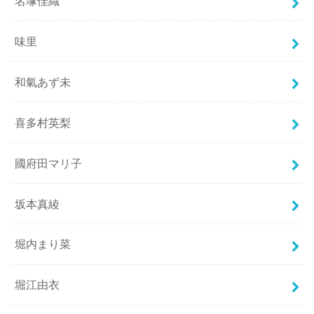
名塚佳織
味里
和氣あず未
喜多村英梨
國府田マリ子
坂本真綾
堀内まり菜
堀江由衣