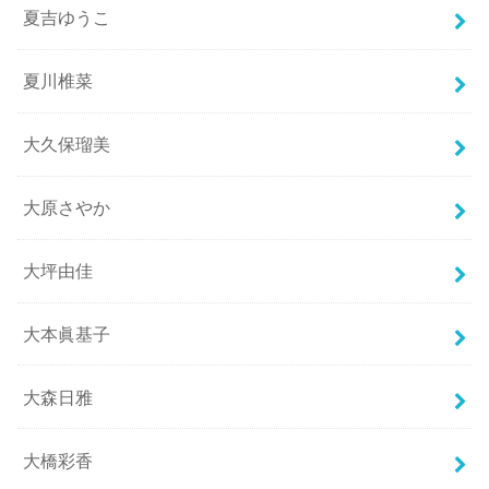
夏吉ゆうこ
夏川椎菜
大久保瑠美
大原さやか
大坪由佳
大本眞基子
大森日雅
大橋彩香