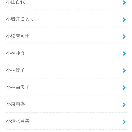
小山百代
小岩井ことり
小松未可子
小林ゆう
小林優子
小林由美子
小泉萌香
小清水亜美