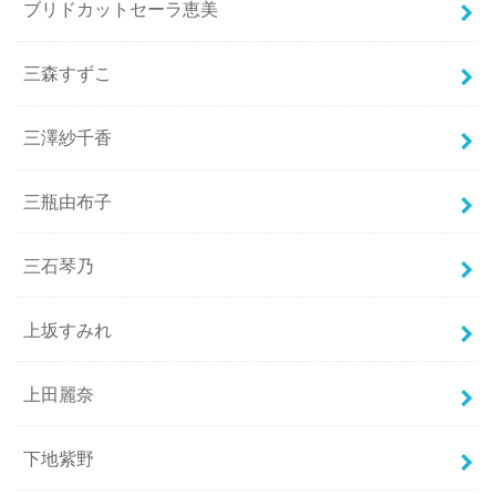
ブリドカットセーラ恵美
三森すずこ
三澤紗千香
三瓶由布子
三石琴乃
上坂すみれ
上田麗奈
下地紫野