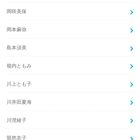
岡咲美保
岡本麻弥
島本須美
嶺内ともみ
川上とも子
川井田夏海
川澄綾子
巽悠衣子