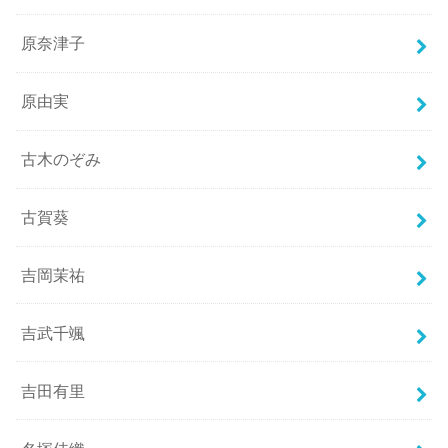
原奈津子
原由実
古木のぞみ
古賀葵
吉岡茉祐
吉武千颯
吉田有里