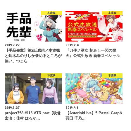
本渡楓
本渡楓
2019.7.27
2019.2.4
【手品先輩】第2話感想／本渡楓
『刀使ノ巫女 刻みし一閃の燈
と鈴木みのりしか褒めるところが
火』公式生放送 新春スペシャル
無い。つまら…
本渡楓
本渡楓
2019.3.27
2019.4.6
project758 #113 VTR part【映像
【AsteriskLive】5 Pastel Graph
出演：佳村 はるか…
羽田 千乃…