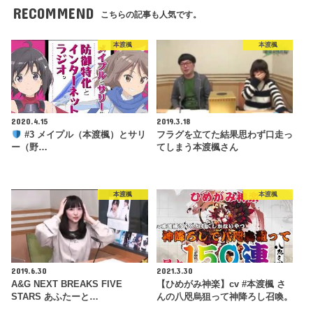
RECOMMEND
こちらの記事も人気です。
本渡楓
本渡楓
2020.4.15
2019.3.18
#3 メイプル（本渡楓）とサリ
フラグを立てた結果思わず口走っ
ー（野…
てしまう本渡楓さん
本渡楓
本渡楓
2019.6.30
2021.3.30
A&G NEXT BREAKS FIVE
【ひめがみ神楽】cv #本渡楓 さ
STARS あふたーと…
んの八咫烏狙って神降ろし召喚。