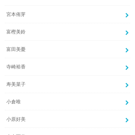
宮本侑芽
富樫美鈴
富田美憂
寺崎裕香
寿美菜子
小倉唯
小原好美