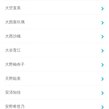
大空直美
大西亜玖璃
大西沙織
大谷育江
大野柚布子
天野聡美
安済知佳
安野希世乃