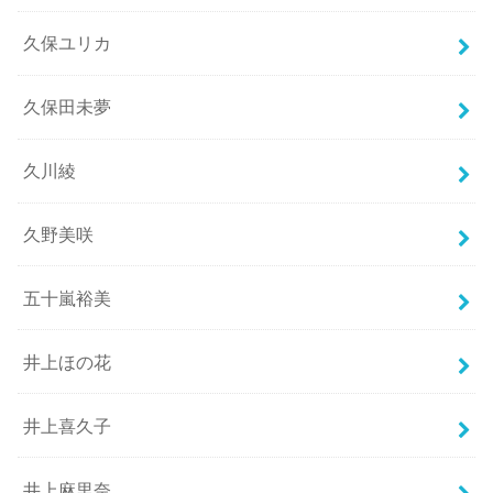
久保ユリカ
久保田未夢
久川綾
久野美咲
五十嵐裕美
井上ほの花
井上喜久子
井上麻里奈