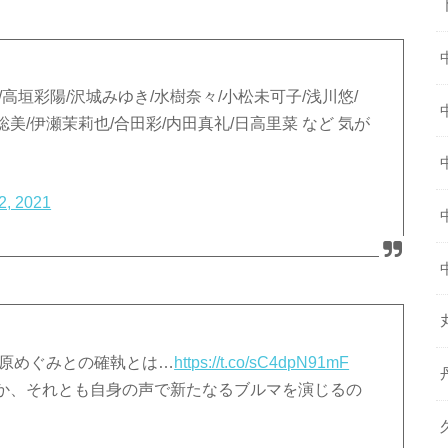
高垣彩陽/沢城みゆき/水樹奈々/小松未可子/浅川悠/
聡美/伊瀬茉莉也/合田彩/内田真礼/日高里菜 など 気が
2, 2021
林原めぐみとの確執とは…
https://t.co/sC4dpN91mF
か、それとも自身の声で新たなるブルマを演じるの