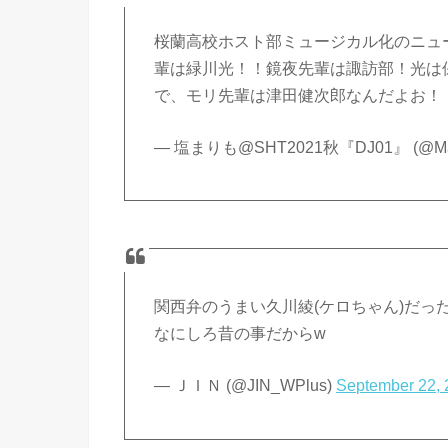
桜蘭高校ホスト部ミュージカル化のニュ
輩は緑川光！！鏡夜先輩は諏訪部！光は
で、モリ先輩は津田健次郎なんだよお！
— 塩まりも@SHT2021秋『DJ01』 (@Mar
関西弁のうまい久川綾(ケロちゃん)だっ
なにしろ昔の事だからw
— ＪＩＮ (@JIN_WPlus)
September 22,