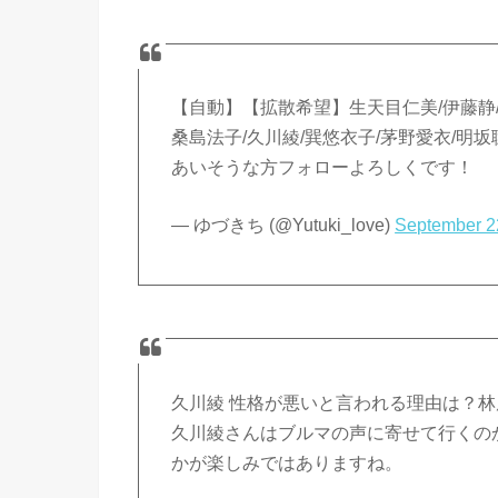
【自動】【拡散希望】生天目仁美/伊藤静/
桑島法子/久川綾/巽悠衣子/茅野愛衣/明坂
あいそうな方フォローよろしくです！
— ゆづきち (@Yutuki_love)
September 2
久川綾 性格が悪いと言われる理由は？
久川綾さんはブルマの声に寄せて行くの
かが楽しみではありますね。