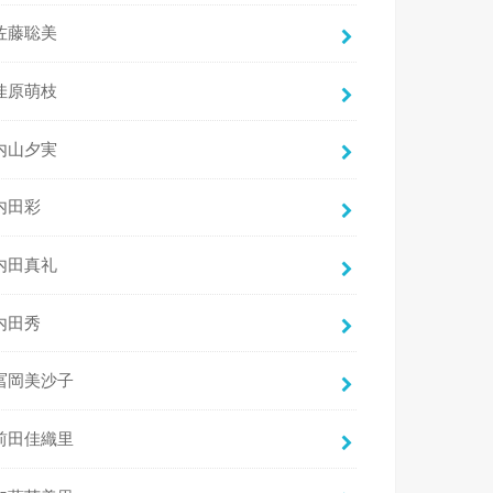
佐藤聡美
佳原萌枝
内山夕実
内田彩
内田真礼
内田秀
冨岡美沙子
前田佳織里