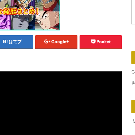
はてブ
Google+
Pocket
G