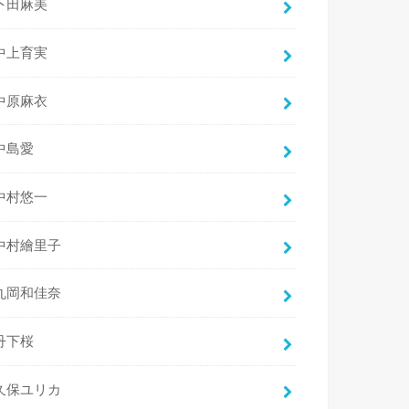
下田麻美
中上育実
中原麻衣
中島愛
中村悠一
中村繪里子
丸岡和佳奈
丹下桜
久保ユリカ