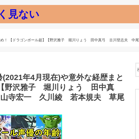
く見ない
歴まとめ！ 【ドラゴンボール超】【野沢雅子 堀川りょう 田中真弓 古川登志夫 
2021年4月現在)や意外な経歴まと
【野沢雅子 堀川りょう 田中真
 山寺宏一 久川綾 若本規夫 草尾