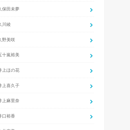
久保田未夢
久川綾
久野美咲
五十嵐裕美
井上ほの花
井上喜久子
井上麻里奈
井口裕香