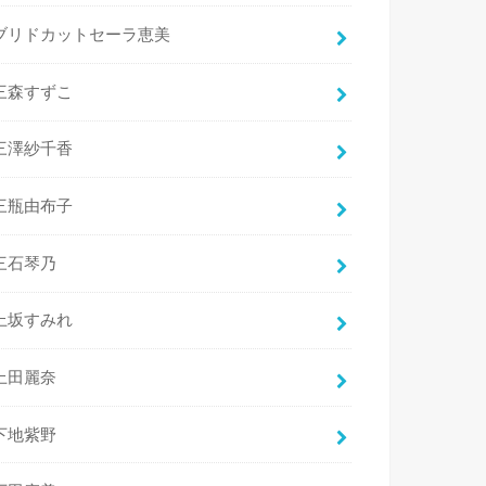
ブリドカットセーラ恵美
三森すずこ
三澤紗千香
三瓶由布子
三石琴乃
上坂すみれ
上田麗奈
下地紫野