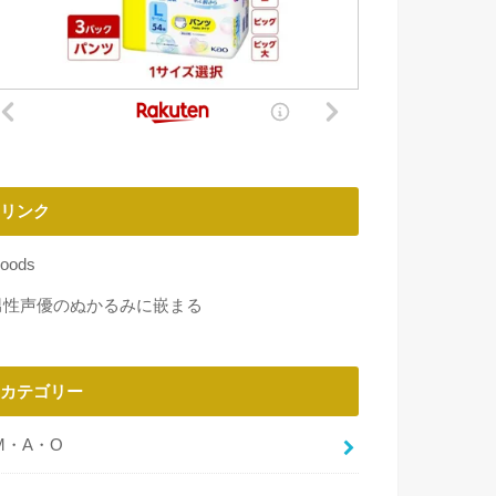
リンク
oods
男性声優のぬかるみに嵌まる
カテゴリー
M・A・O