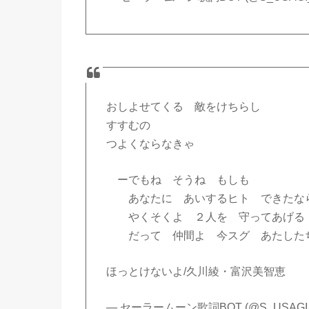
おしよせてくる 敵をけちらし
すすむの
つよくならなきゃ
ーでもね そうね もしも
あなたに あいするヒト できたな
やくそくよ ２人を 守ってあげる
だって 仲間よ 今スグ あたした
ほっとけないよ/久川綾・富沢美智恵
— セーラームーン歌詞BOT (@S_USAGI