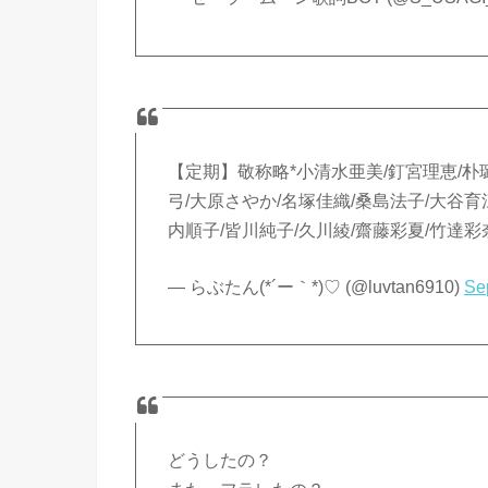
【定期】敬称略*小清水亜美/釘宮理恵/朴
弓/大原さやか/名塚佳織/桑島法子/大谷育
内順子/皆川純子/久川綾/齋藤彩夏/竹達
— らぶたん(*´ー｀*)♡ (@luvtan6910)
Se
どうしたの？