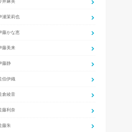
今井麻美
伊瀬茉莉也
伊藤かな恵
伊藤美来
伊藤静
佐伯伊織
佐倉綾音
佐藤利奈
佐藤朱