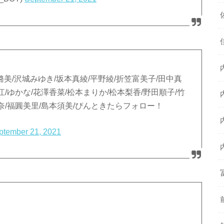
璐美/沢城みゆき/坂本真綾/平野綾/折笠富美子/田中真
江/ゆかな/花澤香菜/松本まりか/松本梨香/野田順子/竹
彩奈/福圓美里/島本須美/ぴんときたらフォロー！
ptember 21, 2021