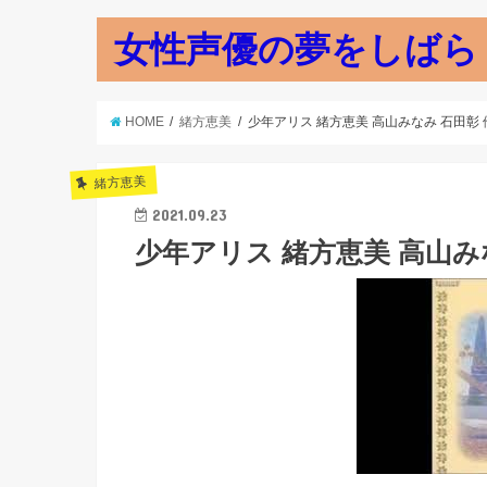
女性声優の夢をしばら
HOME
緒方恵美
少年アリス 緒方恵美 高山みなみ 石田彰 他
緒方恵美
2021.09.23
少年アリス 緒方恵美 高山みな