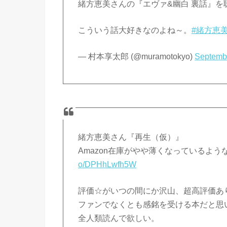
緒方恵美さんの『エヴァ&幽白 裏話』を
こういう話大好きなのよね～。
#緒方恵
— 村本享太郎 (@muramotokyo)
Septemb
緒方恵美さん『再生（仮）』
Amazon在庫がやや薄くなっているよ
o/DPHhLwfh5W
評価☆がいつの間にか沢山、超高評価あ
ファンでなくとも感銘を受ける本だと思
全人類読んで欲しい。