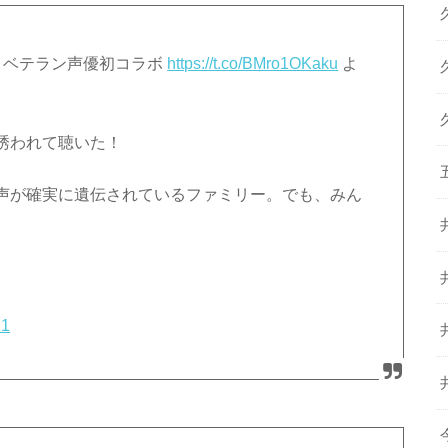
！ベテラン声優初コラボ
https://t.co/BMro1OKaku
よ
誘われて聴いた！
声が確実に遺伝されているファミリー。でも、みん
21