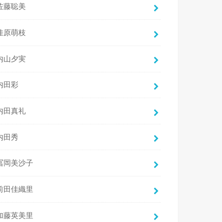
佐藤聡美
佳原萌枝
内山夕実
内田彩
内田真礼
内田秀
冨岡美沙子
前田佳織里
加藤英美里