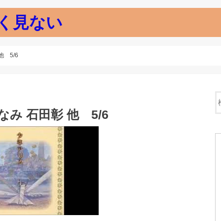
く見ない
 5/6
み 石田彰 他 5/6