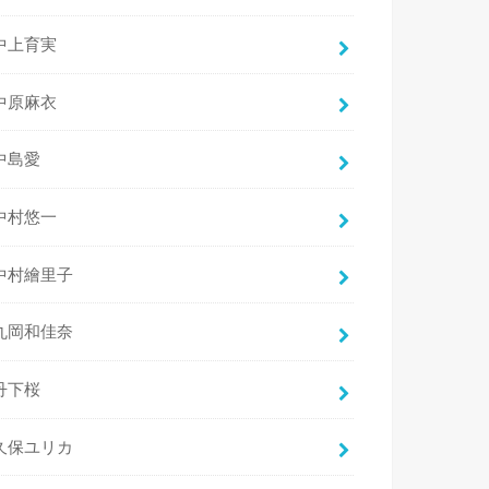
中上育実
中原麻衣
中島愛
中村悠一
中村繪里子
丸岡和佳奈
丹下桜
久保ユリカ