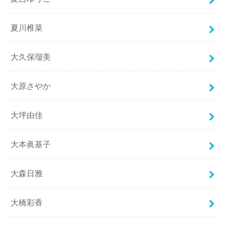
夏川椎菜
大久保瑠美
大原さやか
大坪由佳
大本眞基子
大森日雅
大橋彩香