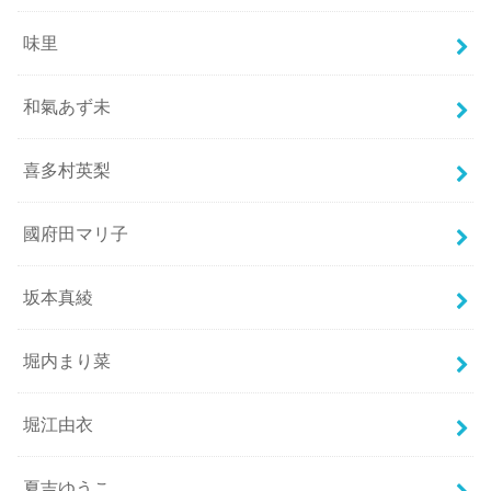
味里
和氣あず未
喜多村英梨
國府田マリ子
坂本真綾
堀内まり菜
堀江由衣
夏吉ゆうこ