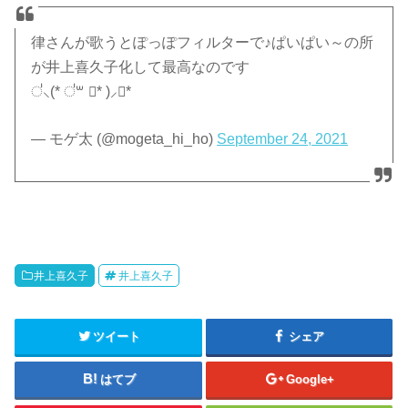
律さんが歌うとぽっぽフィルターで♪ぱいぱい～の所
が井上喜久子化して最高なのです
॑⸜(* ॑꒳ ॑* )⸝⋆*
— モゲ太 (@mogeta_hi_ho)
September 24, 2021
井上喜久子
井上喜久子
ツイート
シェア
はてブ
Google+