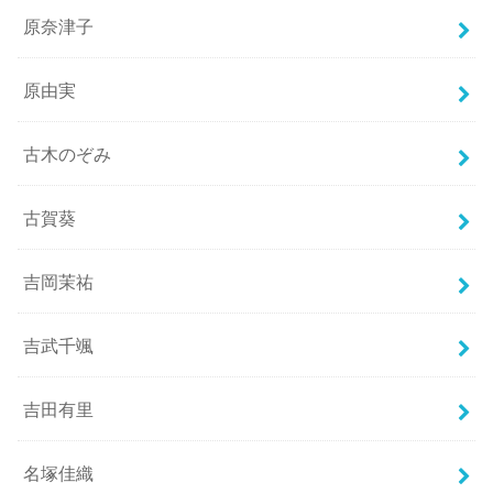
原奈津子
原由実
古木のぞみ
古賀葵
吉岡茉祐
吉武千颯
吉田有里
名塚佳織