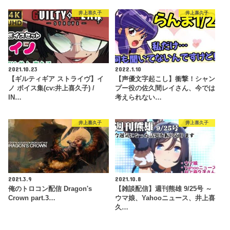
井上喜久子
井上喜久子
2021.10.23
2022.1.10
【ギルティギア ストライヴ】イ
【声優文字起こし】衝撃！シャン
ノ ボイス集(cv:井上喜久子) /
プー役の佐久間レイさん、今では
IN…
考えられない…
井上喜久子
井上喜久子
2021.3.9
2021.10.8
俺のトロコン配信 Dragon's
【雑談配信】週刊熊雄 9/25号 ～
Crown part.3…
ウマ娘、Yahooニュース、井上喜
久…