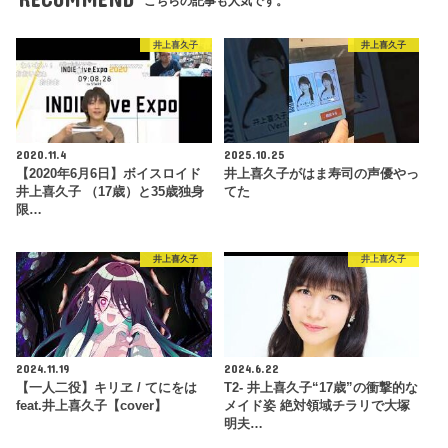
こちらの記事も人気です。
井上喜久子
井上喜久子
2020.11.4
2025.10.25
【2020年6月6日】ボイスロイド
井上喜久子がはま寿司の声優やっ
井上喜久子 （17歳）と35歳独身
てた
限…
井上喜久子
井上喜久子
2024.11.19
2024.6.22
【一人二役】キリヱ / てにをは
T2- 井上喜久子“17歳”の衝撃的な
feat.井上喜久子【cover】
メイド姿 絶対領域チラリで大塚
明夫…