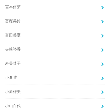
宮本侑芽
富樫美鈴
富田美憂
寺崎裕香
寿美菜子
小倉唯
小原好美
小山百代