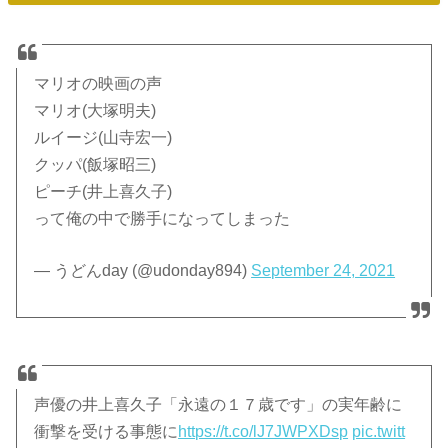
マリオの映画の声
マリオ(大塚明夫)
ルイージ(山寺宏一)
クッパ(飯塚昭三)
ピーチ(井上喜久子)
って俺の中で勝手になってしまった
— うどんday (@udonday894)
September 24, 2021
声優の井上喜久子「永遠の１７歳です」の実年齢に
衝撃を受ける事態に
https://t.co/lJ7JWPXDsp
pic.twitt