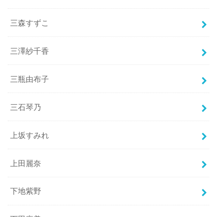
三森すずこ
三澤紗千香
三瓶由布子
三石琴乃
上坂すみれ
上田麗奈
下地紫野