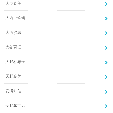
大空直美
大西亜玖璃
大西沙織
大谷育江
大野柚布子
天野聡美
安済知佳
安野希世乃