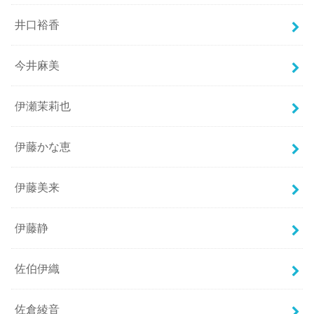
井口裕香
今井麻美
伊瀬茉莉也
伊藤かな恵
伊藤美来
伊藤静
佐伯伊織
佐倉綾音