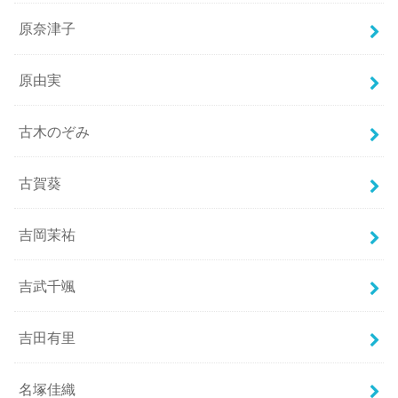
原奈津子
原由実
古木のぞみ
古賀葵
吉岡茉祐
吉武千颯
吉田有里
名塚佳織