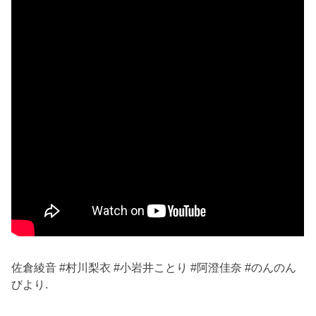
佐倉綾音 #村川梨衣 #小岩井ことり #阿澄佳奈 #のんのん
びより.