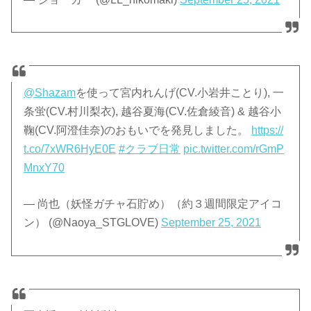
@Shazam
を使って宮内れんげ(CV.小岩井ことり), 一
条蛍(CV.村川梨衣), 越谷夏海(CV.佐倉綾音) & 越谷小
鞠(CV.阿澄佳奈)のおもいでを発見しました。
https://
t.co/7xWR6HyE0E
#クラブ日常
pic.twitter.com/rGmP
MnxY70
— 尚也（妖怪ガチャ石貯め）（約３週間限定アイコ
ン） (@Naoya_STGLOVE)
September 25, 2021