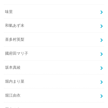
味里
和氣あず未
喜多村英梨
國府田マリ子
坂本真綾
堀内まり菜
堀江由衣