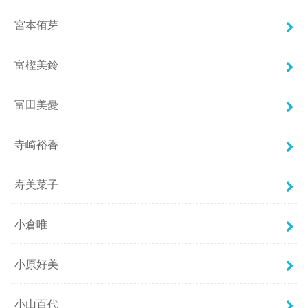
宮本侑芽
富樫美鈴
富田美憂
寺崎裕香
寿美菜子
小倉唯
小原好美
小山百代