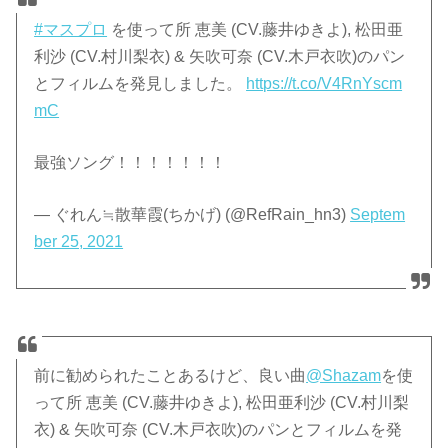
#マスプロ
を使って所 恵美 (CV.藤井ゆきよ), 松田亜
利沙 (CV.村川梨衣) & 矢吹可奈 (CV.木戸衣吹)のパン
とフィルムを発見しました。
https://t.co/V4RnYscm
mC
最強ソング！！！！！！！
— ぐれん≒散華霞(ちかげ) (@RefRain_hn3)
Septem
ber 25, 2021
前に勧められたことあるけど、良い曲
@Shazam
を使
って所 恵美 (CV.藤井ゆきよ), 松田亜利沙 (CV.村川梨
衣) & 矢吹可奈 (CV.木戸衣吹)のパンとフィルムを発