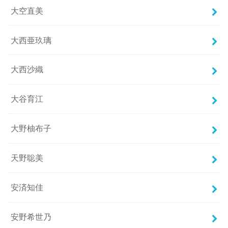
大空直美
大西亜玖璃
大西沙織
大谷育江
大野柚布子
天野聡美
安済知佳
安野希世乃