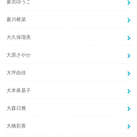
夏吉ゆうこ
夏川椎菜
大久保瑠美
大原さやか
大坪由佳
大本眞基子
大森日雅
大橋彩香