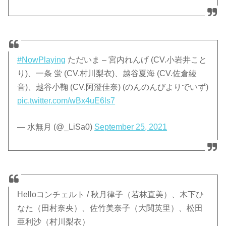
#NowPlaying
ただいま – 宮内れんげ (CV.小岩井こと
り)、一条 蛍 (CV.村川梨衣)、越谷夏海 (CV.佐倉綾
音)、越谷小鞠 (CV.阿澄佳奈) (のんのんびよりでいず)
pic.twitter.com/wBx4uE6ls7
— 水無月 (@_LiSa0)
September 25, 2021
Helloコンチェルト / 秋月律子（若林直美）、木下ひ
なた（田村奈央）、佐竹美奈子（大関英里）、松田
亜利沙（村川梨衣）