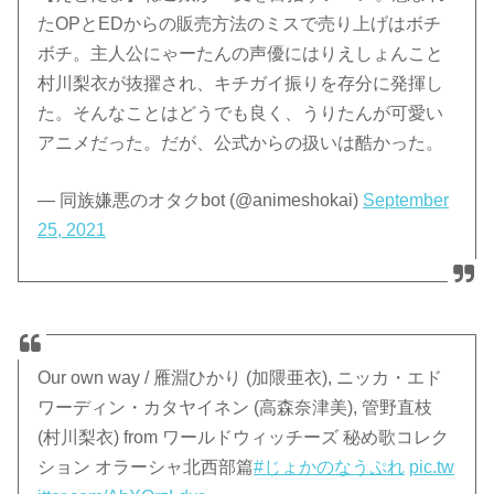
たOPとEDからの販売方法のミスで売り上げはボチ
ボチ。主人公にゃーたんの声優にはりえしょんこと
村川梨衣が抜擢され、キチガイ振りを存分に発揮し
た。そんなことはどうでも良く、うりたんが可愛い
アニメだった。だが、公式からの扱いは酷かった。
— 同族嫌悪のオタクbot (@animeshokai)
September
25, 2021
Our own way / 雁淵ひかり (加隈亜衣), ニッカ・エド
ワーディン・カタヤイネン (高森奈津美), 管野直枝
(村川梨衣) from ワールドウィッチーズ 秘め歌コレク
ション オラーシャ北西部篇
#じょかのなうぷれ
pic.tw