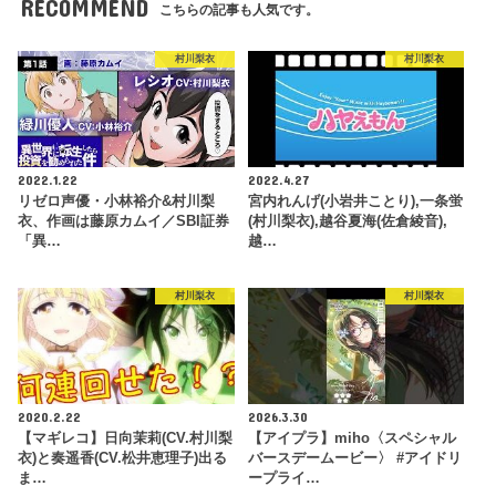
RECOMMEND
こちらの記事も人気です。
村川梨衣
村川梨衣
2022.1.22
2022.4.27
リゼロ声優・小林裕介&村川梨
宮内れんげ(小岩井ことり),一条蛍
衣、作画は藤原カムイ／SBI証券
(村川梨衣),越谷夏海(佐倉綾音),
「異…
越…
村川梨衣
村川梨衣
2020.2.22
2026.3.30
【マギレコ】日向茉莉(CV.村川梨
【アイプラ】miho〈スペシャル
衣)と奏遥香(CV.松井恵理子)出る
バースデームービー〉 #アイドリ
ま…
ープライ…