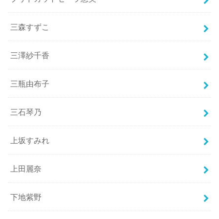
三森すずこ
三澤紗千香
三瓶由布子
三石琴乃
上坂すみれ
上田麗奈
下地紫野