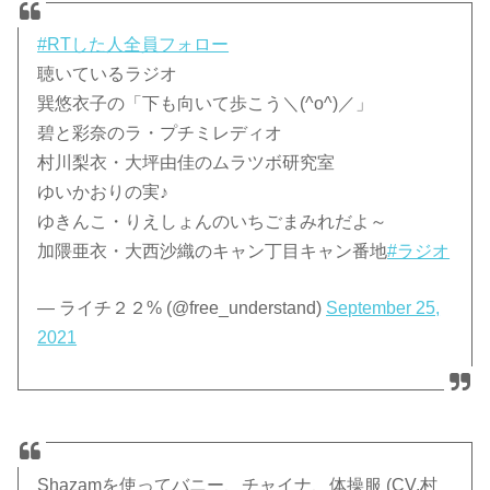
#RTした人全員フォロー
聴いているラジオ
巽悠衣子の「下も向いて歩こう＼(^o^)／」
碧と彩奈のラ・プチミレディオ
村川梨衣・大坪由佳のムラツボ研究室
ゆいかおりの実♪
ゆきんこ・りえしょんのいちごまみれだよ～
加隈亜衣・大西沙織のキャン丁目キャン番地
#ラジオ
— ライチ２２% (@free_understand)
September 25,
2021
Shazamを使ってバニー、チャイナ、体操服 (CV.村