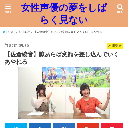
女性声優の夢をしば
menu
search
らく見ない
HOME
村川梨衣
【佐倉綾音】隙あらば変顔を差し込んでいくあやねる
2021.09.25
村川梨衣
【佐倉綾音】隙あらば変顔を差し込んでいく
あやねる