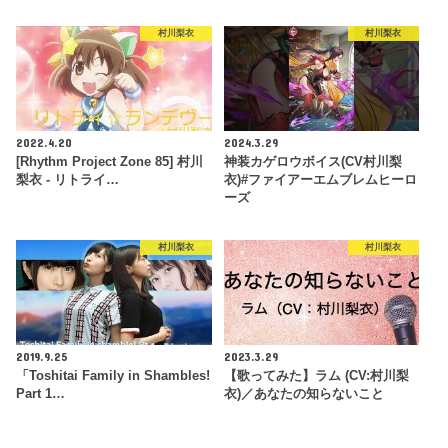
村川梨衣
村川梨衣
2022.4.20
2024.3.29
[Rhythm Project Zone 85] 村川
神装カゲロウボイス(CV村川梨
梨衣 - リトライ…
衣)#ファイアーエムブレムヒーロ
ーズ
村川梨衣
村川梨衣
2019.9.25
2023.3.29
「Toshitai Family in Shambles!
【歌ってみた】ラム (CV:村川梨
Part 1…
衣)／あなたの知らないこと