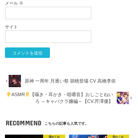
メール
※
サイト
原神 一周年 月逐い祭 胡桃登場 CV 高橋李依
ASMR
【囁き・耳かき・咀嚼音】おしごとねい
ろ ～キャバクラ嬢編～【CV.芹澤優】
RECOMMEND
こちらの記事も人気です。
潘めぐみ
潘めぐみ