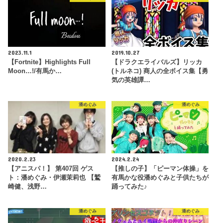
2023.11.1
2019.10.27
【Fortnite】Highlights Full
【ドラクエライバルズ】リッカ
Moon…!/有馬か…
(トルネコ) 商人の全ボイス集【勇
気の英雄譚…
潘めぐみ
潘めぐみ
2020.2.23
2024.2.24
【アニスパ！】 第407回 ゲス
【推しの子】「ピーマン体操」を
ト：潘めぐみ・伊瀬茉莉也 【鷲
有馬かな役潘めぐみと子供たちが
崎健、浅野…
踊ってみた♪
潘めぐみ
潘めぐみ