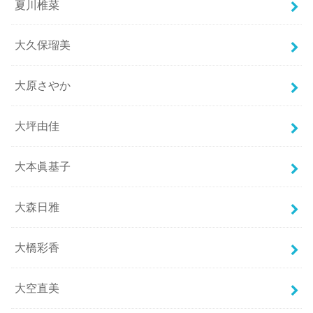
夏川椎菜
大久保瑠美
大原さやか
大坪由佳
大本眞基子
大森日雅
大橋彩香
大空直美