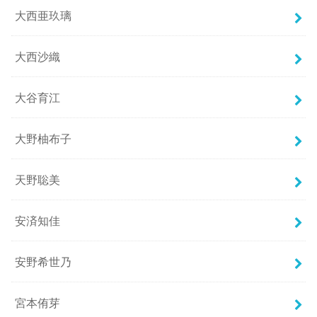
大西亜玖璃
大西沙織
大谷育江
大野柚布子
天野聡美
安済知佳
安野希世乃
宮本侑芽