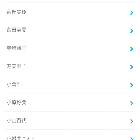
富樫美鈴
富田美憂
寺崎裕香
寿美菜子
小倉唯
小原好美
小山百代
小岩井ことり