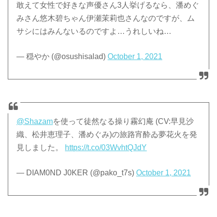
敢えて女性で好きな声優さん3人挙げるなら、潘めぐ
みさん悠木碧ちゃん伊瀬茉莉也さんなのですが、ム
サシにはみんないるのですよ…うれしいね…
— 穏やか (@osushisalad)
October 1, 2021
@Shazam
を使って徒然なる操り霧幻庵 (CV:早見沙
織、松井恵理子、潘めぐみ)の旅路宵酔ゐ夢花火を発
見しました。
https://t.co/03WvhtQJdY
— DIAM0ND J0KER (@pako_t7s)
October 1, 2021