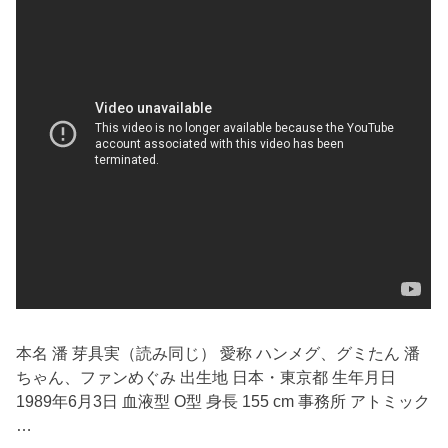
本名 潘 芽具実（読み同じ） 愛称 ハンメグ、グミたん 潘
ちゃん、ファンめぐみ 出生地 日本・東京都 生年月日
1989年6月3日 血液型 O型 身長 155 cm 事務所 アトミック
…