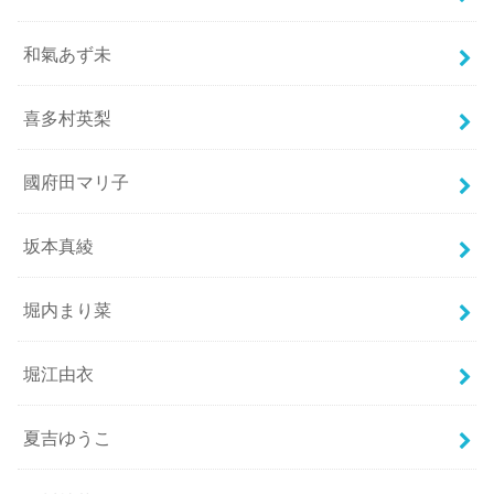
和氣あず未
喜多村英梨
國府田マリ子
坂本真綾
堀内まり菜
堀江由衣
夏吉ゆうこ