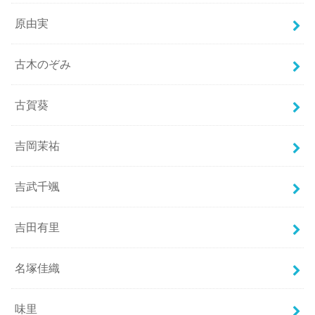
原由実
古木のぞみ
古賀葵
吉岡茉祐
吉武千颯
吉田有里
名塚佳織
味里