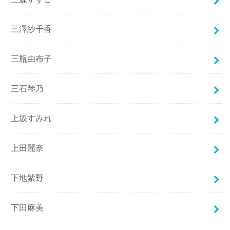
三澤紗千香
三瓶由布子
三石琴乃
上坂すみれ
上田麗奈
下地紫野
下田麻美