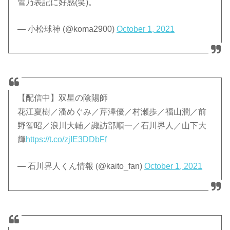
雪乃表記に好感(笑)。
— 小松球神 (@koma2900)
October 1, 2021
【配信中】双星の陰陽師
花江夏樹／潘めぐみ／芹澤優／村瀬歩／福山潤／前
野智昭／浪川大輔／諏訪部順一／石川界人／山下大
輝
https://t.co/zjIE3DDbFf
— 石川界人くん情報 (@kaito_fan)
October 1, 2021