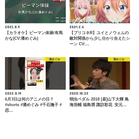
2023.8.9
2021.2.6
【カラオケ】ピーマン体操/有馬
【プリコネR】ユイとノウェムの
かな(CV:潘めぐみ)
敵対関係から少し分かり合えたシ
ーン CV:…
潘めぐみ
潘めぐみ
2022.8.19
2020.10.22
6月3日は何のアニメの日？
弱虫ペダル 2018 [昼]山下大輝 鳥
#shorts #潘めぐみ #千石撫子 #
海浩輔 福島潤 諏訪彩花 安元…
恋…