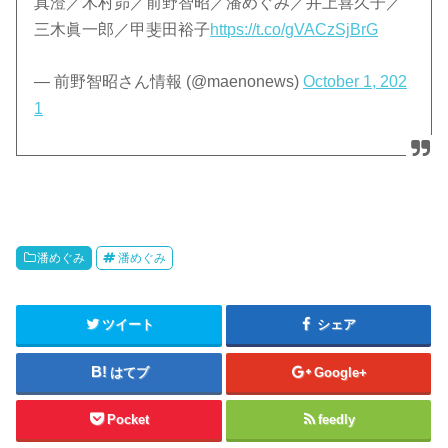
真澄／木村昴／前野智昭／潘めぐみ／井上喜久子／
三木眞一郎／甲斐田裕子
https://t.co/gVACzSjBrG
— 前野智昭さん情報 (@maenonews)
October 1, 202
1
潘めぐみ
潘めぐみ
ツイート
シェア
はてブ
Google+
Pocket
feedly