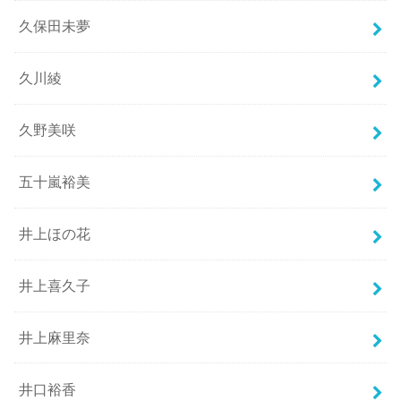
久保田未夢
久川綾
久野美咲
五十嵐裕美
井上ほの花
井上喜久子
井上麻里奈
井口裕香