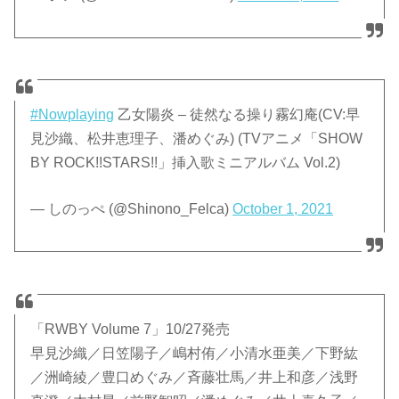
#Nowplaying
乙女陽炎 – 徒然なる操り霧幻庵(CV:早
見沙織、松井恵理子、潘めぐみ) (TVアニメ「SHOW
BY ROCK!!STARS!!」挿入歌ミニアルバム Vol.2)
— しのっぺ (@Shinono_Felca)
October 1, 2021
「RWBY Volume 7」10/27発売
早見沙織／日笠陽子／嶋村侑／小清水亜美／下野紘
／洲崎綾／豊口めぐみ／斉藤壮馬／井上和彦／浅野