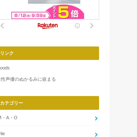
リンク
oods
男性声優のぬかるみに嵌まる
カテゴリー
M・A・O
ile