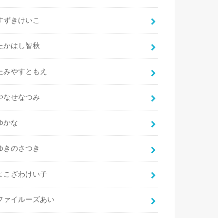
すずきけいこ
たかはし智秋
たみやすともえ
やなせなつみ
ゆかな
ゆきのさつき
よこざわけい子
ファイルーズあい