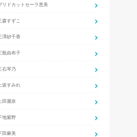
ブリドカットセーラ恵美
三森すずこ
三澤紗千香
三瓶由布子
三石琴乃
上坂すみれ
上田麗奈
下地紫野
下田麻美