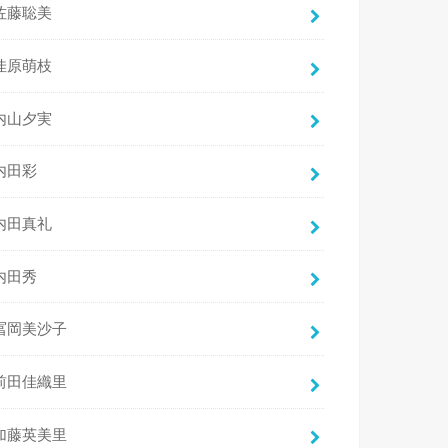
佐藤聡美
佳原萌枝
内山夕実
内田彩
内田真礼
内田秀
冨岡美沙子
前田佳織里
加藤英美里