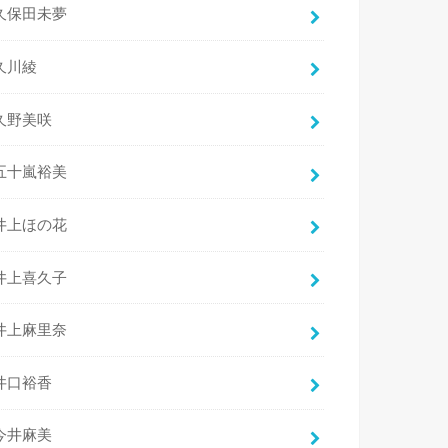
久保田未夢
久川綾
久野美咲
五十嵐裕美
井上ほの花
井上喜久子
井上麻里奈
井口裕香
今井麻美