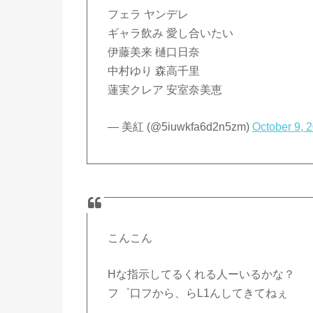
フェラ ヤンデレ
ギャラ飲み 愛し合いたい
伊藤美来 樋口日奈
中村ゆり 森高千里
蓮実クレア 安室奈美恵
— 美紅 (@5iuwkfa6d2n5zm)
October 9, 
こんこん
Hな指示してるくれる人ーいるかな？
フ゜口フから、らL1んしてきてねぇ