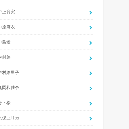
中上育実
中原麻衣
中島愛
中村悠一
中村繪里子
丸岡和佳奈
丹下桜
久保ユリカ