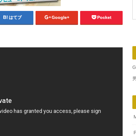
はてブ
Google+
Pocket
G
P