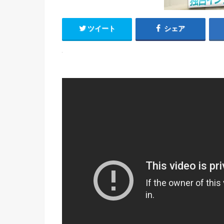
ツイート
シェア