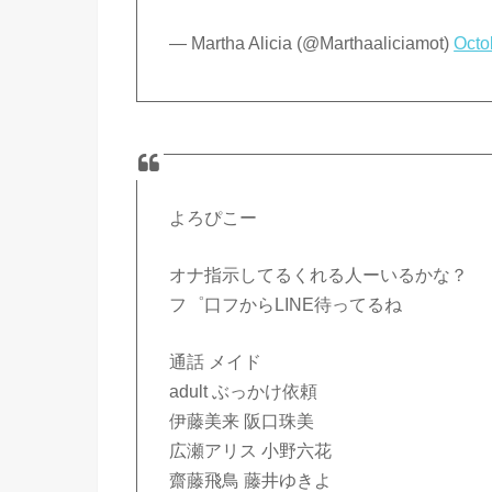
— Martha Alicia (@Marthaaliciamot)
Octo
よろぴこー
オナ指示してるくれる人ーいるかな？
フ゜口フからLIΝΕ待ってるね
通話 メイド
adult ぶっかけ依頼
伊藤美来 阪口珠美
広瀬アリス 小野六花
齋藤飛鳥 藤井ゆきよ