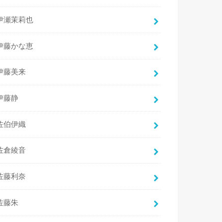
伊瀬茉莉也
伊藤かな恵
伊藤美来
伊藤静
佐伯伊織
佐倉綾音
佐藤利奈
佐藤朱