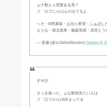
ぉナ動とヵ需要ある系？
フ゜ロフにらL1んのせてるよ
へそ・M男募集・お泊り希望・ふぁぼし
えりな・堀北真希・藤森里穂・凛音とう
— 茉優 (@1x1fa5a59zuohn)
October 9, 
すやぴ
さっき撮った、ぉな動画見たい人は
フ゜口フからLINΕまってる