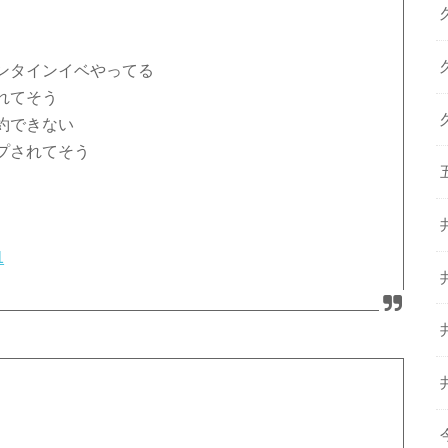
ンタインイベやってる
れてそう
約できない
プされてそう
1