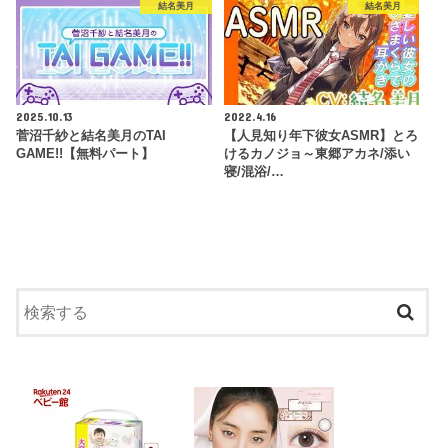
結名美月
結名美月
2025.10.13
2022.4.16
菅沼千紗と結名美月のTAI
【人見知り年下彼女ASMR】とろ
GAME!!【無料パート】
けるカノジョ～東郷アカネ/添い
寝/混浴/…