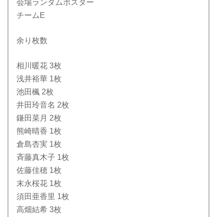
会場ランダムポスター
チームE
余り枚数
相川暖花 3枚
浅井裕華 1枚
池田楓 2枚
井田玲音名 2枚
鎌田菜月 2枚
熊崎晴香 1枚
倉島杏実 1枚
斉藤真木子 1枚
佐藤佳穂 1枚
末永桜花 1枚
須田亜香里 1枚
高畑結希 3枚