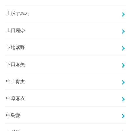
上坂すみれ
上田麗奈
下地紫野
下田麻美
中上育実
中原麻衣
中島愛