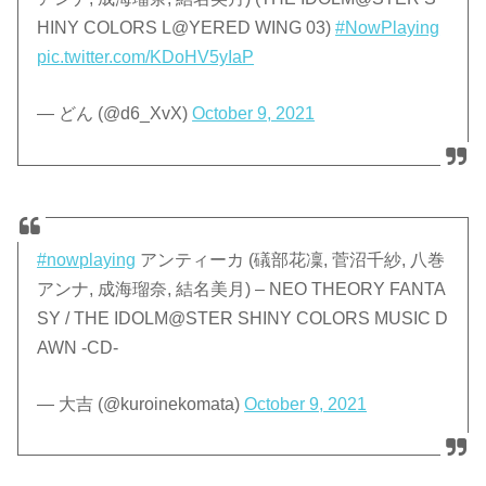
HINY COLORS L@YERED WING 03)
#NowPlaying
pic.twitter.com/KDoHV5yIaP
— どん (@d6_XvX)
October 9, 2021
#nowplaying
アンティーカ (礒部花凜, 菅沼千紗, 八巻
アンナ, 成海瑠奈, 結名美月) – NEO THEORY FANTA
SY / THE IDOLM@STER SHINY COLORS MUSIC D
AWN -CD-
— 大吉 (@kuroinekomata)
October 9, 2021