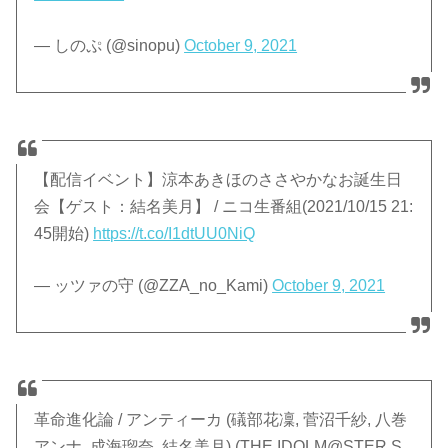
— しのぷ (@sinopu)
October 9, 2021
【配信イベント】涼本あきほのささやかなお誕生日
会【ゲスト：結名美月】 / ニコ生番組(2021/10/15 21:
45開始)
https://t.co/I1dtUU0NiQ
— ッツァの守 (@ZZA_no_Kami)
October 9, 2021
革命進化論 / アンティーカ (礒部花凜, 菅沼千紗, 八巻
アンナ, 成海瑠奈, 結名美月) (THE IDOLM@STER S