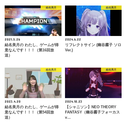
結名美月
結名美月
2021.5.26
2024.6.22
結名美月の わたし、ゲームが得
リフレクトサイン (幽谷霧子 ソロ
意なんです！！！（第16回放
Ver.)
送）
結名美月
結名美月
2023.4.20
2024.10.23
結名美月の わたし、ゲームが得
【シャニソン】NEO THEORY
意なんです！！！（第54回放
FANTASY（幽谷霧子フォーカス
送）
v…