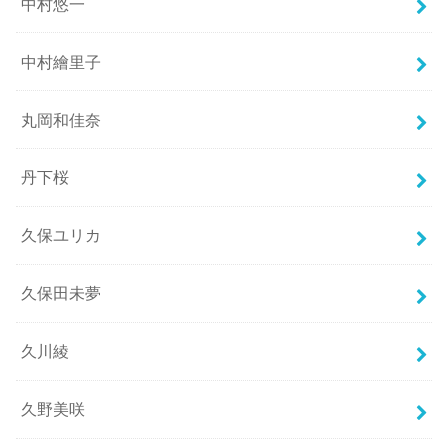
中村悠一
中村繪里子
丸岡和佳奈
丹下桜
久保ユリカ
久保田未夢
久川綾
久野美咲