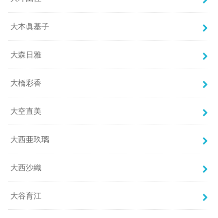
大本眞基子
大森日雅
大橋彩香
大空直美
大西亜玖璃
大西沙織
大谷育江