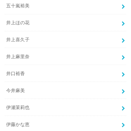
五十嵐裕美
井上ほの花
井上喜久子
井上麻里奈
井口裕香
今井麻美
伊瀬茉莉也
伊藤かな恵