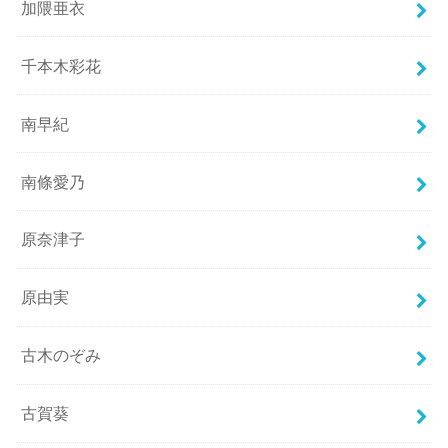
加隈亜衣
千本木彩花
南早紀
南條愛乃
原奈津子
原由実
古木のぞみ
古賀葵