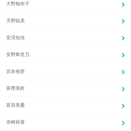
大野柚布子
天野聡美
安済知佳
安野希世乃
宮本侑芽
富樫美鈴
富田美憂
寺崎裕香