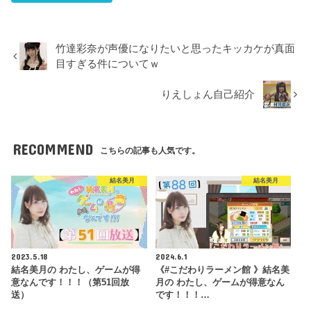
竹達彩奈が声優になりたいと思ったキッカケが真面
目すぎる件についてｗ
りえしょん自己紹介
RECOMMEND
こちらの記事も人気です。
結名美月
結名美月
2023.5.18
2024.6.1
結名美月の わたし、ゲームが得
《#こだわりラーメン館 》結名美
意なんです！！！（第51回放
月の わたし、ゲームが得意なん
送）
です！！！…