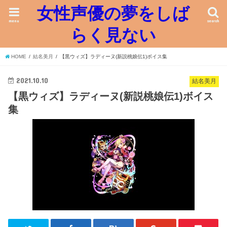
女性声優の夢をしば
menu
search
らく見ない
HOME
結名美月
【黒ウィズ】ラディーヌ(新説桃娘伝1)ボイス集
2021.10.10
結名美月
【黒ウィズ】ラディーヌ(新説桃娘伝1)ボイス
集