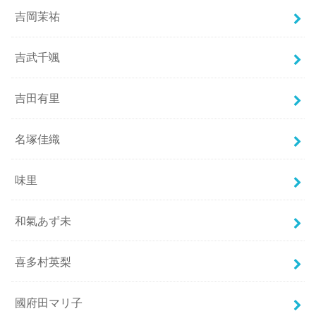
吉岡茉祐
吉武千颯
吉田有里
名塚佳織
味里
和氣あず未
喜多村英梨
國府田マリ子