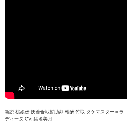
新説 桃娘伝 妖爺合戦誓助剣 報酬 竹取 タケマスター＝ラ
ディーヌ CV: 結名美月.