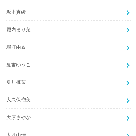
坂本真綾
堀内まり菜
堀江由衣
夏吉ゆうこ
夏川椎菜
大久保瑠美
大原さやか
大坪由佳