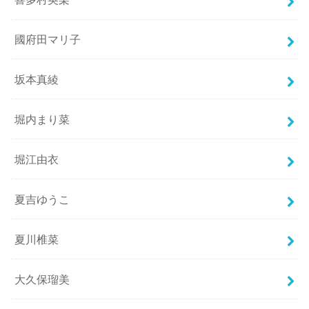
國府田マリ子
坂本真綾
堀内まり菜
堀江由衣
夏吉ゆうこ
夏川椎菜
大久保瑠美