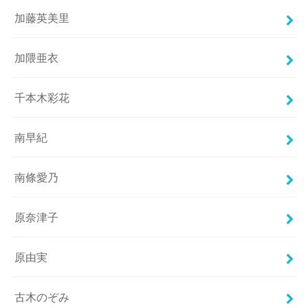
加藤英美里
加隈亜衣
千本木彩花
南早紀
南條愛乃
原奈津子
原由実
古木のぞみ