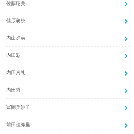
佐藤聡美
佳原萌枝
内山夕実
内田彩
内田真礼
内田秀
冨岡美沙子
前田佳織里