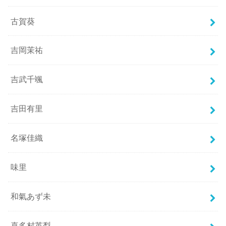
古賀葵
吉岡茉祐
吉武千颯
吉田有里
名塚佳織
味里
和氣あず未
喜多村英梨