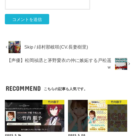
Skip / 緋村那岐咲(CV.長妻樹里)
【声優】松岡禎丞と茅野愛衣の仲に嫉妬する戸松遥
ｗ
RECOMMEND
こちらの記事も人気です。
竹内順子
竹内順子
2025.5.16
2025.5.20