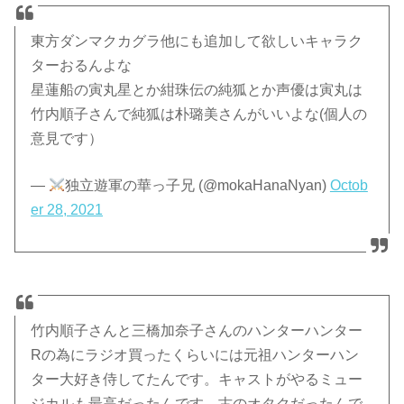
東方ダンマクカグラ他にも追加して欲しいキャラク
ターおるんよな
星蓮船の寅丸星とか紺珠伝の純狐とか声優は寅丸は
竹内順子さんで純狐は朴璐美さんがいいよな(個人の
意見です）
—
独立遊軍の華っ子兄 (@mokaHanaNyan)
Octob
er 28, 2021
竹内順子さんと三橋加奈子さんのハンターハンター
Rの為にラジオ買ったくらいには元祖ハンターハン
ター大好き侍してたんです。キャストがやるミュー
ジカルも最高だったんです…古のオタクだったんで