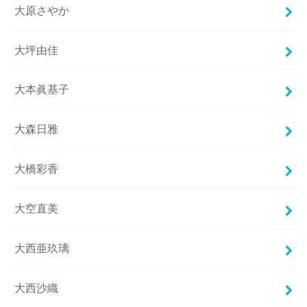
大原さやか
大坪由佳
大本眞基子
大森日雅
大橋彩香
大空直美
大西亜玖璃
大西沙織