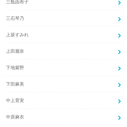
三瓶由布子
三石琴乃
上坂すみれ
上田麗奈
下地紫野
下田麻美
中上育実
中原麻衣