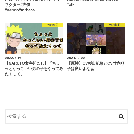
ラクター#声優
Talk
#naruto#mrbeas…
竹内順子
竹内順子
2022.2.19
2024.10.22
【NARUTO文字起こし】「ちょ
【原神】CV杉山紀彰とCV竹内順
っとかっこいい男の子をやってみ
子は良いよなぁ
たくって」…