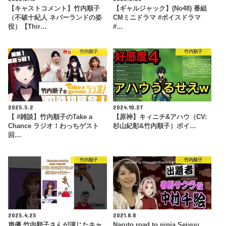
【キャストコメント】竹内順子
【ギャルジャック】(No48) 番組
（不破十紀人 ネバーランドの姿
CMミニドラマ #ボイスドラマ
役）【Thir…
#…
竹内順子
竹内順子
2025.5.2
2024.10.27
【 #雑談】竹内順子のTake a
【原神】キィニチ&アハウ（CV:
Chance ラジオ！わっちゲスト
杉山紀彰&竹内順子）ボイ…
回…
竹内順子
竹内順子
2025.4.25
2021.8.8
声優 竹内順子さんが演じたキャ
Naruto road to ninja Seiyuu