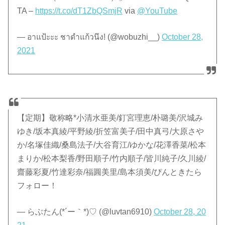
TA –
https://t.co/dT1ZbQSmjR
via
@YouTube
— อาแป้ะะะ ชาดำแก้วนึง! (@wobuzhi__)
October 28,
2021
【定期】敬称略*小清水亜美/釘宮理恵/朴璐美/沢城み
ゆき/坂本真綾/平野綾/折笠富美子/田中真弓/大原さや
か/名塚佳織/桑島法子/大谷育江/ゆかな/花澤香菜/松本
まりか/松本梨香/野田順子/竹内順子/皆川純子/久川綾/
齋藤彩夏/竹達彩奈/福圓美里/島本須美/ぴんときたら
フォロー！
— らぶたん(*´ー｀*)♡ (@luvtan6910)
October 28, 20