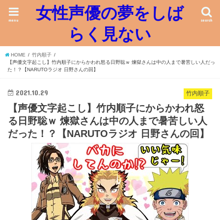
女性声優の夢をしば
menu
search
らく見ない
HOME
竹内順子
【声優文字起こし】竹内順子にからかわれ怒る日野聡ｗ 煉獄さんは中の人まで暑苦しい人だっ
た！？【NARUTOラジオ 日野さんの回】
2021.10.29
竹内順子
【声優文字起こし】竹内順子にからかわれ怒
る日野聡ｗ 煉獄さんは中の人まで暑苦しい人
だった！？【NARUTOラジオ 日野さんの回】