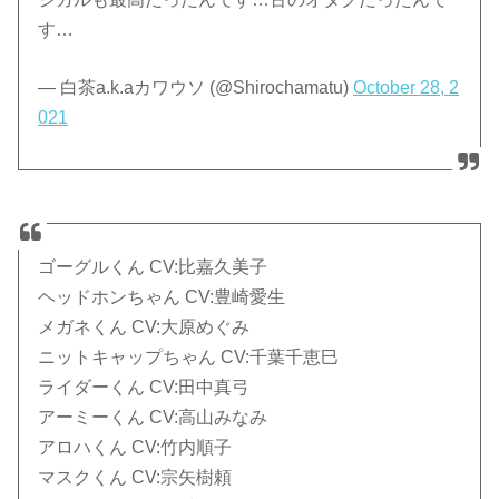
す…
— 白茶a.k.aカワウソ (@Shirochamatu)
October 28, 2
021
ゴーグルくん CV:比嘉久美子
ヘッドホンちゃん CV:豊崎愛生
メガネくん CV:大原めぐみ
ニットキャップちゃん CV:千葉千恵巳
ライダーくん CV:田中真弓
アーミーくん CV:高山みなみ
アロハくん CV:竹内順子
マスクくん CV:宗矢樹頼