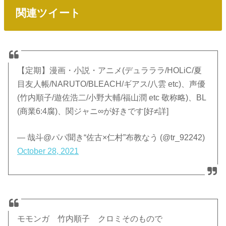
関連ツイート
【定期】漫画・小説・アニメ(デュラララ/HOLiC/夏
目友人帳/NARUTO/BLEACH/ギアス/八雲 etc)、声優
(竹内順子/遊佐浩二/小野大輔/福山潤 etc 敬称略)、BL
(商業6:4腐)、関ジャニ∞が好きです[好≠詳]
— 哉斗@パパ聞き“佐古×仁村”布教なう (@tr_92242)
October 28, 2021
モモンガ 竹内順子 クロミそのもので