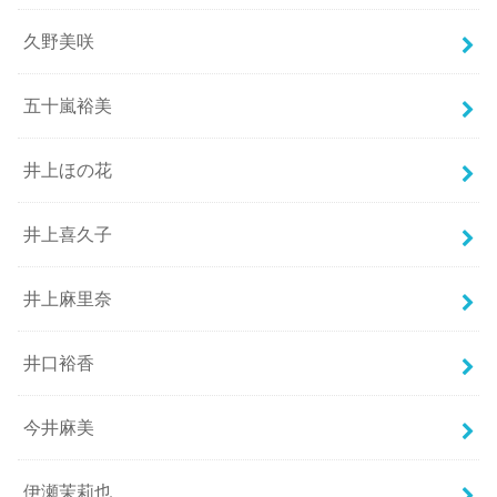
久野美咲
五十嵐裕美
井上ほの花
井上喜久子
井上麻里奈
井口裕香
今井麻美
伊瀬茉莉也