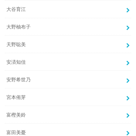
大谷育江
大野柚布子
天野聡美
安済知佳
安野希世乃
宮本侑芽
富樫美鈴
富田美憂