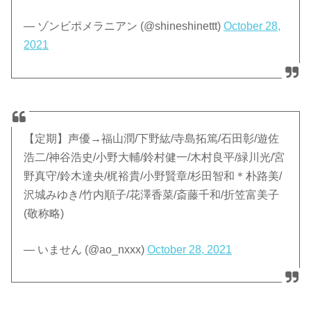
— ゾンビポメラニアン (@shineshinettt)
October 28,
2021
【定期】声優→福山潤/下野紘/寺島拓篤/石田彰/遊佐
浩二/神谷浩史/小野大輔/鈴村健一/木村良平/緑川光/宮
野真守/鈴木達央/梶裕貴/小野賢章/杉田智和＊朴路美/
沢城みゆき/竹内順子/花澤香菜/斎藤千和/折笠富美子
(敬称略)
— いません (@ao_nxxx)
October 28, 2021