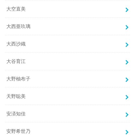
大空直美
大西亜玖璃
大西沙織
大谷育江
大野柚布子
天野聡美
安済知佳
安野希世乃