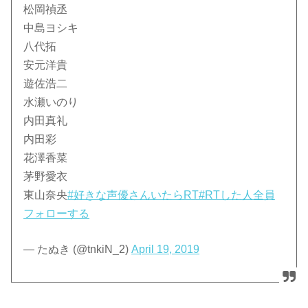
松岡禎丞
中島ヨシキ
八代拓
安元洋貴
遊佐浩二
水瀬いのり
内田真礼
内田彩
花澤香菜
茅野愛衣
東山奈央
#好きな声優さんいたらRT
#RTした人全員
フォローする
— たぬき (@tnkiN_2)
April 19, 2019