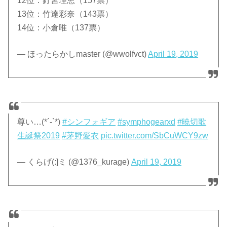
12位：釘宮理恵（157票）
13位：竹達彩奈（143票）
14位：小倉唯（137票）
— ほったらかしmaster (@wwolfvct)
April 19, 2019
尊い…(*´-`*)
#シンフォギア
#symphogearxd
#暁切歌
生誕祭2019
#茅野愛衣
pic.twitter.com/SbCuWCY9zw
— くらげ(:]ミ (@1376_kurage)
April 19, 2019