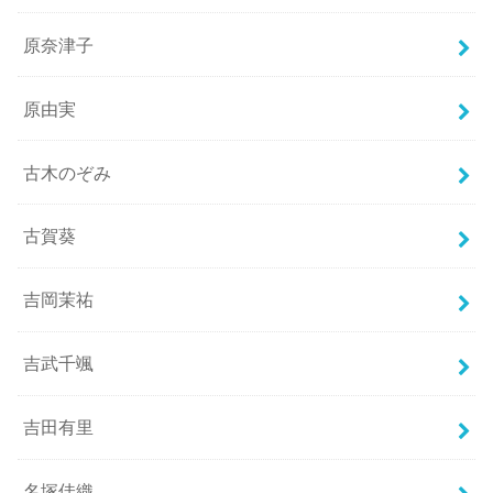
原奈津子
原由実
古木のぞみ
古賀葵
吉岡茉祐
吉武千颯
吉田有里
名塚佳織