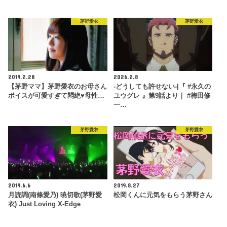
茅野愛衣
茅野愛衣
2019.2.28
2026.2.8
【茅野ママ】茅野愛衣のお母さん
-どうしても許せない-|『 #永久の
ボイスが可愛すぎて悶絶♥母性…
ユウグレ 』第9話より｜ #梅田修
一…
茅野愛衣
茅野愛衣
2019.6.6
2019.8.27
月読調(南條愛乃) 暁切歌(茅野愛
松岡くんに元気をもらう茅野さん
衣) Just Loving X-Edge