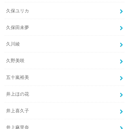
久保ユリカ
久保田未夢
久川綾
久野美咲
五十嵐裕美
井上ほの花
井上喜久子
井上麻里奈