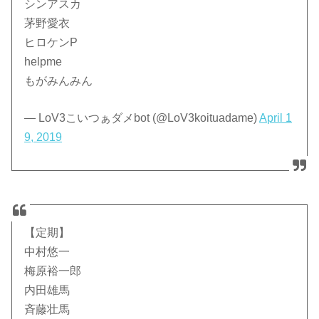
シンアスカ
茅野愛衣
ヒロケンP
helpme
もがみんみん
— LoV3こいつぁダメbot (@LoV3koituadame)
April 1
9, 2019
【定期】
中村悠一
梅原裕一郎
内田雄馬
斉藤壮馬