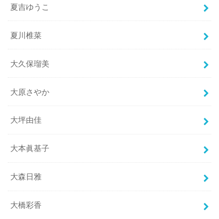
夏吉ゆうこ
夏川椎菜
大久保瑠美
大原さやか
大坪由佳
大本眞基子
大森日雅
大橋彩香