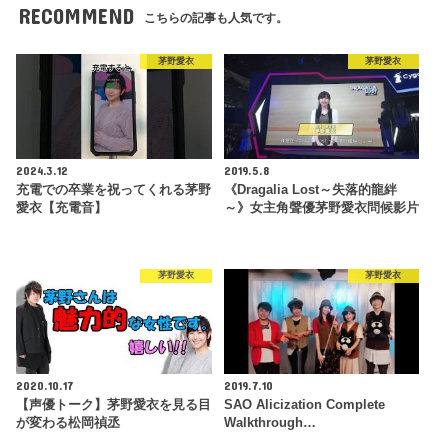
RECOMMEND
こちらの記事も人気です。
茅野愛衣
茅野愛衣
2024.3.12
2019.5.8
充電での卒業を祝ってくれる茅野
《Dragalia Lost～失落的龍絆
愛衣【充電音】
～》女主角聲優茅野愛衣問候影片
茅野愛衣
茅野愛衣
2020.10.17
2019.7.10
【声優トーク】茅野愛衣を見る目
SAO Alicization Complete
が変わる松岡禎丞
Walkthrough…