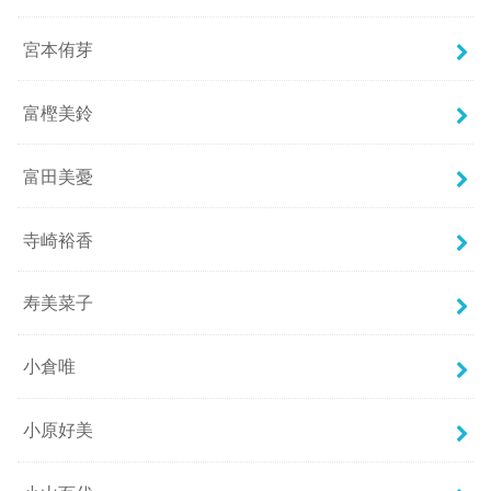
宮本侑芽
富樫美鈴
富田美憂
寺崎裕香
寿美菜子
小倉唯
小原好美