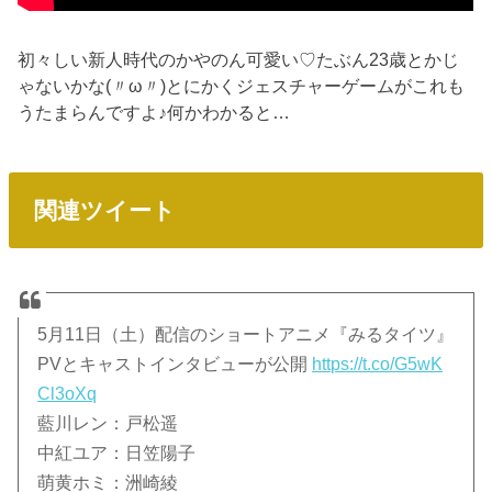
初々しい新人時代のかやのん可愛い♡たぶん23歳とかじ
ゃないかな(〃ω〃)とにかくジェスチャーゲームがこれも
うたまらんですよ♪何かわかると…
関連ツイート
5月11日（土）配信のショートアニメ『みるタイツ』
PVとキャストインタビューが公開
https://t.co/G5wK
Cl3oXq
藍川レン：戸松遥
中紅ユア：日笠陽子
萌黄ホミ：洲崎綾