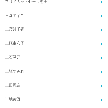
ブリドカットセーラ恵美
三森すずこ
三澤紗千香
三瓶由布子
三石琴乃
上坂すみれ
上田麗奈
下地紫野