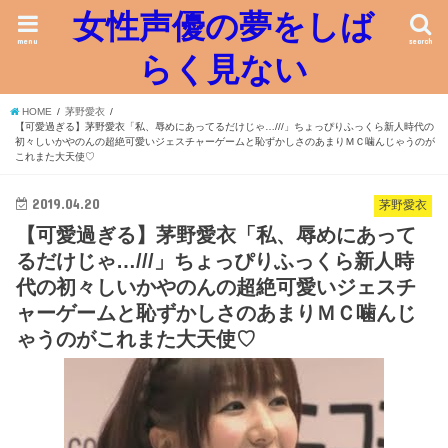
女性声優の夢をしば
menu
search
らく見ない
HOME
茅野愛衣
【可愛過ぎる】茅野愛衣「私、辱めにあってるだけじゃ…///」ちょっぴりふっくら新人時代の
初々しいかやのんの超絶可愛いジェスチャーゲームと恥ずかしさのあまりＭＣ噛んじゃうのが
これまた大天使♡
2019.04.20
茅野愛衣
【可愛過ぎる】茅野愛衣「私、辱めにあって
るだけじゃ…///」ちょっぴりふっくら新人時
代の初々しいかやのんの超絶可愛いジェスチ
ャーゲームと恥ずかしさのあまりＭＣ噛んじ
ゃうのがこれまた大天使♡