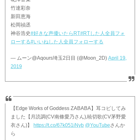
竹達彩奈
新田恵海
松岡禎丞
神谷浩史
#好きな声優いたらRT
#RTした人全員フォ
ローする
#いいねした人全員フォローする
— ムーン@Aqours埼玉2日目 (@Moon_2D)
April 19,
2019
【Edge Works of Goddess ZABABA】耳コピしてみ
ました【月読調(CV南條愛乃さん),暁切歌(CV茅野愛
衣さん)】
https://t.co/67k051iNyb
@YouTube
さんか
ら