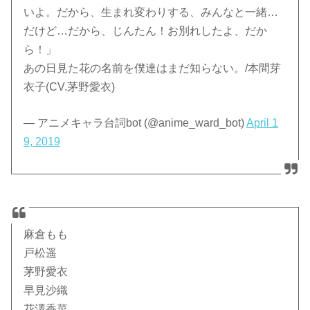
いよ。だから、生まれ変わりする、みんなと一緒…
だけど…だから、じんたん！お別れしたよ、だか
ら！」
あの日見た花の名前を僕達はまだ知らない。/本間芽
衣子(CV.茅野愛衣)
— アニメキャラ台詞bot (@anime_ward_bot)
April 1
9, 2019
麻倉もも
戸松遥
茅野愛衣
早見沙織
花澤香菜