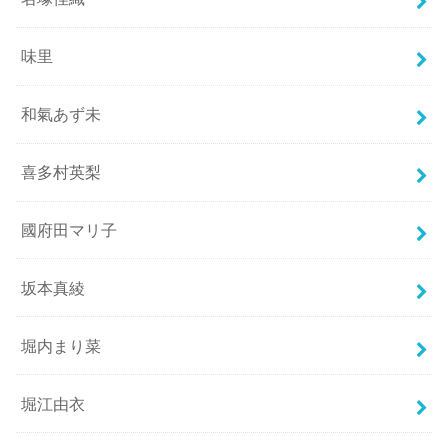
味里
和氣あず未
喜多村英梨
國府田マリ子
坂本真綾
堀内まり菜
堀江由衣