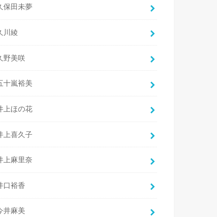
久保田未夢
久川綾
久野美咲
五十嵐裕美
井上ほの花
井上喜久子
井上麻里奈
井口裕香
今井麻美