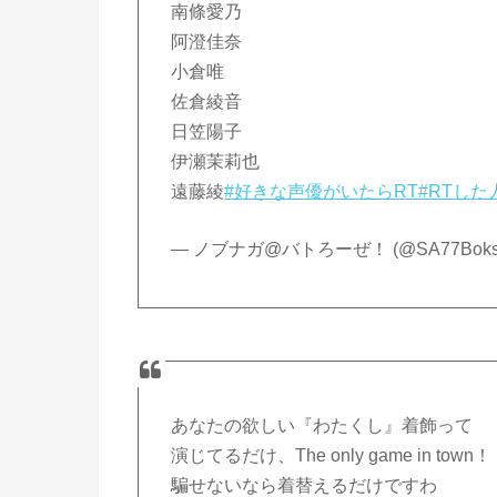
南條愛乃
阿澄佳奈
小倉唯
佐倉綾音
日笠陽子
伊瀬茉莉也
遠藤綾
#好きな声優がいたらRT
#RTし
— ノブナガ@バトろーぜ！ (@SA77Boks
あなたの欲しい『わたくし』着飾って
演じてるだけ、The only game in town！
騙せないなら着替えるだけですわ