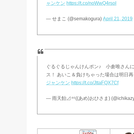
ャンケン
https://t.co/noWwQ4rsoI
— せまこ (@semakogura)
April 21, 2019
ぐるぐるじゃんけんポン♪ 小倉唯さんに
ス！ あいこ＆負けちゃった場合は明日
ジャンケン
https://t.co/JttaFQX7Cf
— 雨天飴⊿⁴⁶((あめ)おひさま) (@ichikaz