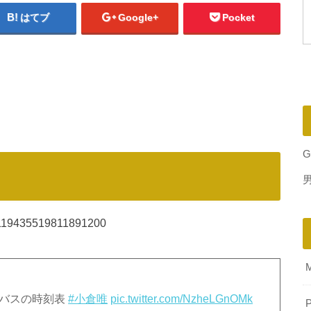
はてブ
Google+
Pocket
G
/1119435519811891200
くバスの時刻表
#小倉唯
pic.twitter.com/NzheLGnOMk
P