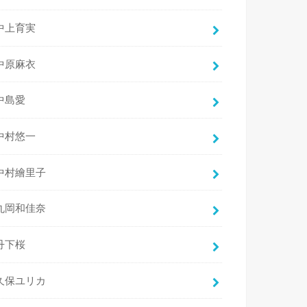
中上育実
中原麻衣
中島愛
中村悠一
中村繪里子
丸岡和佳奈
丹下桜
久保ユリカ