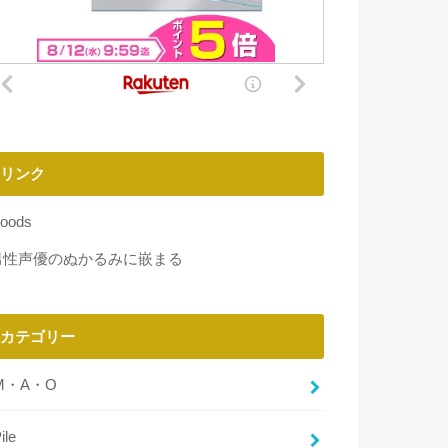
リンク
oods
男性声優のぬかるみに嵌まる
カテゴリー
M・A・O
ile