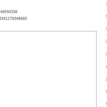
28449550338
788341279346693