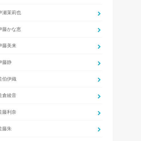
伊瀬茉莉也
伊藤かな恵
伊藤美来
伊藤静
佐伯伊織
佐倉綾音
佐藤利奈
佐藤朱