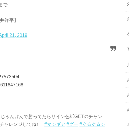
まで
/松井洋平】
April 21, 2019
3127573504
10611847168
じゃんけんで勝ってたらサイン色紙GETのチャン
再チャレンジしてね♪
#マジギア
#グー
#ぐるぐるジ