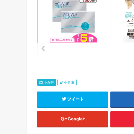
小倉唯
小倉唯
ツイート
Google+