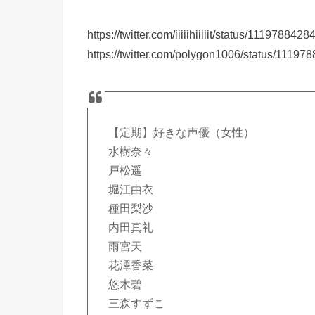
https://twitter.com/iiiiihiiiiit/status/11197884
https://twitter.com/polygon1006/status/1119
【定期】好きな声優（女性）
水樹奈々
戸松遥
堀江由衣
種田梨沙
内田真礼
雨宮天
花澤香菜
悠木碧
三森すずこ