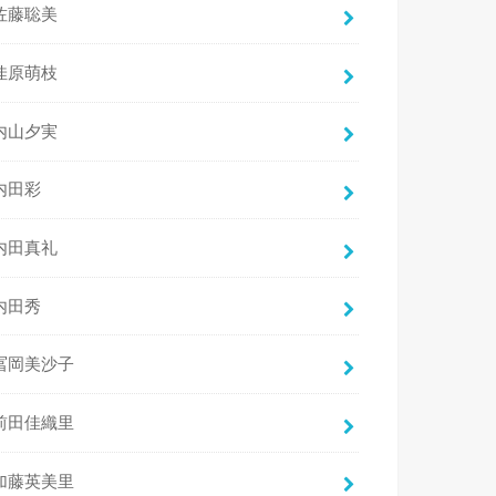
佐藤聡美
佳原萌枝
内山夕実
内田彩
内田真礼
内田秀
冨岡美沙子
前田佳織里
加藤英美里