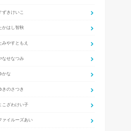
すずきけいこ
たかはし智秋
たみやすともえ
やなせなつみ
ゆかな
ゆきのさつき
よこざわけい子
ファイルーズあい