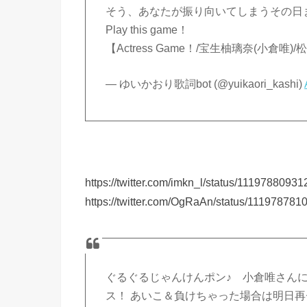
そう、あなたが振り向いてしまうその日
Play this game！
【Actress Game！/宝生柚璃奈(小倉唯)
— ゆいかおり歌詞bot (@yuikaori_kashi)
https://twitter.com/imkn_l/status/111978809
https://twitter.com/OgRaAn/status/11197878
ぐるぐるじゃんけんポン♪ 小倉唯さんに
ス！ あいこ＆負けちゃった場合は明日