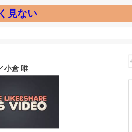
く見ない
ve／小倉 唯