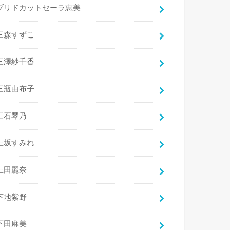
ブリドカットセーラ恵美
三森すずこ
三澤紗千香
三瓶由布子
三石琴乃
上坂すみれ
上田麗奈
下地紫野
下田麻美