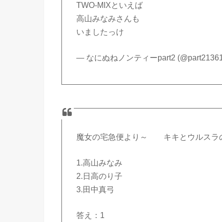
TWO-MIXといえば
高山みなみさんも
いましたっけ
— なにぬねノンティーpart2 (@part21361
魔女の宅急便より～ キキとウルスラ
1.高山みなみ
2.日高のり子
3.田中真弓
答え：1