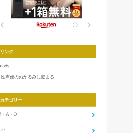
リンク
oods
男性声優のぬかるみに嵌まる
カテゴリー
M・A・O
ile