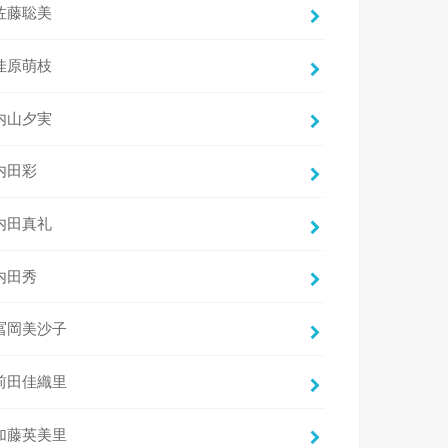
佐藤聡美
佳原萌枝
内山夕実
内田彩
内田真礼
内田秀
冨岡美沙子
前田佳織里
加藤英美里