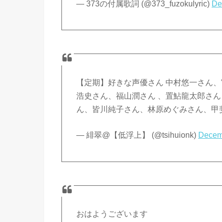
— 373の付属歌詞 (@373_fuzokulyric)
De
【定期】好きな声優さん 中村悠一さん
浩史さん、福山潤さん 、置鮎龍太郎さ
ん、皆川純子さん、林原めぐみさん、甲
— 緋翠@【低浮上】 (@tsihuionk)
Decem
おはようございます