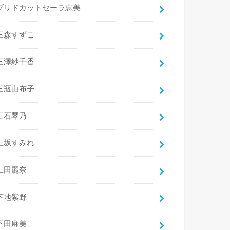
ブリドカットセーラ恵美
三森すずこ
三澤紗千香
三瓶由布子
三石琴乃
上坂すみれ
上田麗奈
下地紫野
下田麻美