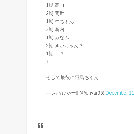
1期 高山
2期 蘭世
1期 生ちゃん
2期 新内
1期 みなみ
2期 きいちゃん？
1期 …？
↓
そして最後に飛鳥ちゃん
— あっひゃー!! (@chyar95)
December 11