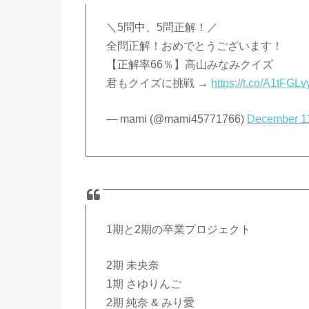
＼5問中、5問正解！／
全問正解！おめでとうございます！
【正解率66％】高山みなみクイズ
君もクイズに挑戦 →
https://t.co/A1tFGL
— mami (@mami45771766)
December 1
1期と2期の卒業プロジェクト
2期 未央奈
1期 さゆりんご
2期 純奈 & みり愛