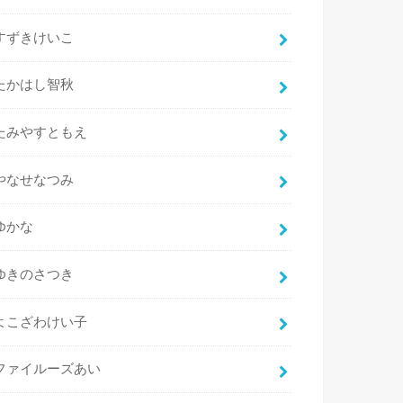
すずきけいこ
たかはし智秋
たみやすともえ
やなせなつみ
ゆかな
ゆきのさつき
よこざわけい子
ファイルーズあい