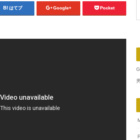
はてブ
Google+
Pocket
G
P