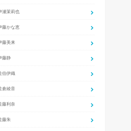
伊瀬茉莉也
伊藤かな恵
伊藤美来
伊藤静
佐伯伊織
佐倉綾音
佐藤利奈
佐藤朱