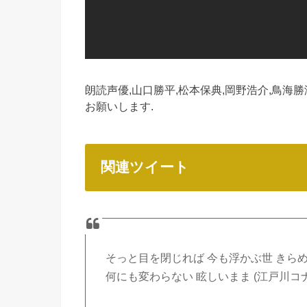
朗読声優,山口勝平,松本保典,岡野浩介,鳥海
お願いします.
関連ツイート
そっと目を閉じれば 今も浮かぶ世 きらめ
何にも変わらない 眩しいまま (江戸川コ