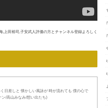
勝海,上田裕司,子安武人評価の方とチャンネル登録よろしく
く日差しと 懐かしい風詠が 時が流れても 僕の心で
ナン/高山みなみ/想い出たち)