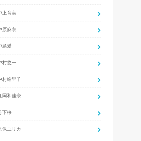
中上育実
中原麻衣
中島愛
中村悠一
中村繪里子
丸岡和佳奈
丹下桜
久保ユリカ