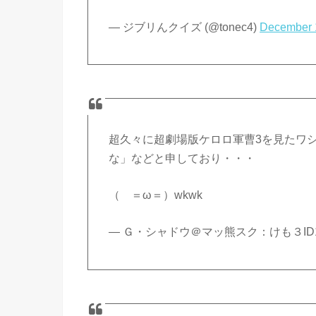
— ジブリんクイズ (@tonec4)
December 
超久々に超劇場版ケロロ軍曹3を見たワ
な」などと申しており・・・
（ ＝ω＝）wkwk
— Ｇ・シャドウ＠マッ熊スク：けも３ID118389