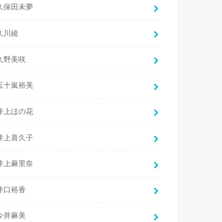
久保田未夢
久川綾
久野美咲
五十嵐裕美
井上ほの花
井上喜久子
井上麻里奈
井口裕香
今井麻美