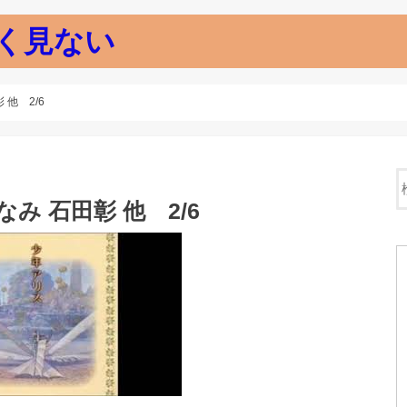
く見ない
他 2/6
み 石田彰 他 2/6