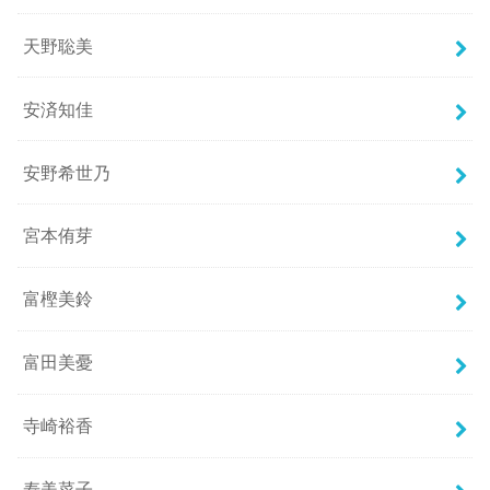
天野聡美
安済知佳
安野希世乃
宮本侑芽
富樫美鈴
富田美憂
寺崎裕香
寿美菜子