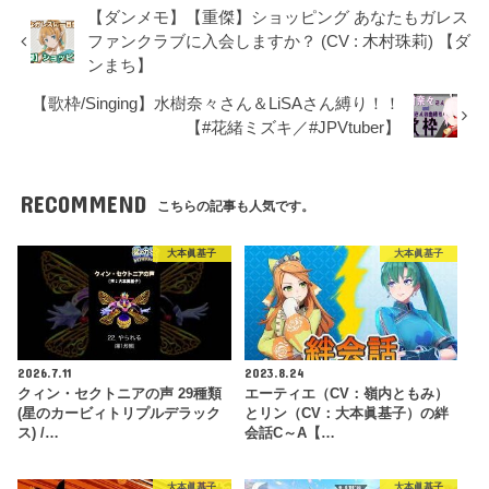
【ダンメモ】【重傑】ショッピング あなたもガレス
ファンクラブに入会しますか？ (CV : 木村珠莉) 【ダ
ンまち】
【歌枠/Singing】水樹奈々さん＆LiSAさん縛り！！
【#花緒ミズキ／#JPVtuber】
RECOMMEND
こちらの記事も人気です。
大本眞基子
大本眞基子
2026.7.11
2023.8.24
クィン・セクトニアの声 29種類
エーティエ（CV：嶺内ともみ）
(星のカービィトリプルデラック
とリン（CV：大本眞基子）の絆
ス) /…
会話C～A【…
大本眞基子
大本眞基子