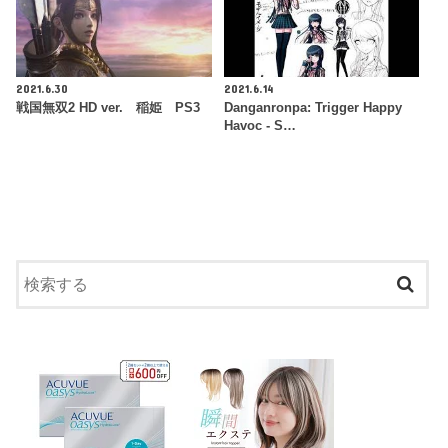
2021.6.30
2021.6.14
戦国無双2 HD ver. 稲姫 PS3
Danganronpa: Trigger Happy
Havoc - S…