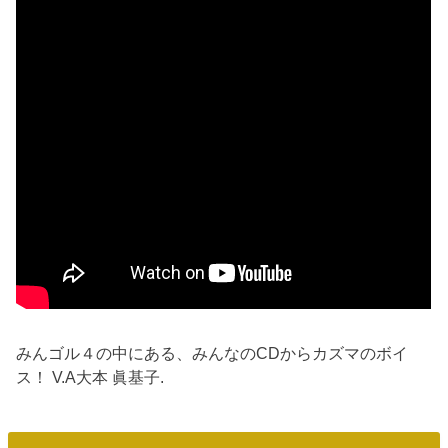
みんゴル４の中にある、みんなのCDからカズマのボイ
ス！ V.A大本 眞基子.