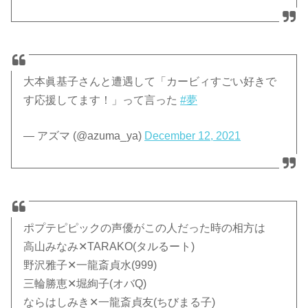
大本眞基子さんと遭遇して「カービィすごい好きで
す応援してます！」って言った
#夢
— アズマ (@azuma_ya)
December 12, 2021
ポプテピピックの声優がこの人だった時の相方は
高山みなみ✕TARAKO(タルるート)
野沢雅子✕一龍斎貞水(999)
三輪勝恵✕堀絢子(オバQ)
ならはしみき✕一龍斎貞友(ちびまる子)