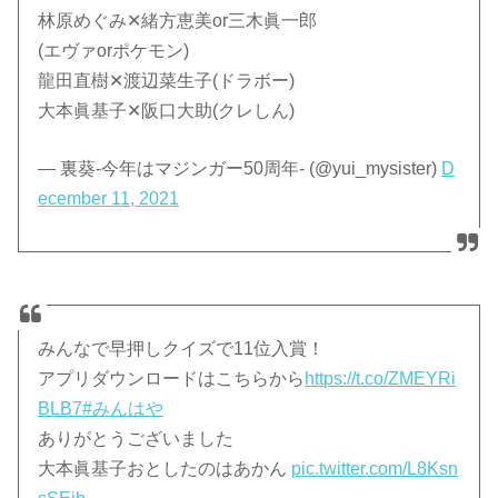
林原めぐみ✕緒方恵美or三木眞一郎
(エヴァorポケモン)
龍田直樹✕渡辺菜生子(ドラボー)
大本眞基子✕阪口大助(クレしん)
— 裏葵-今年はマジンガー50周年- (@yui_mysister)
D
ecember 11, 2021
みんなで早押しクイズで11位入賞！
アプリダウンロードはこちらから
https://t.co/ZMEYRi
BLB7
#みんはや
ありがとうございました
大本眞基子おとしたのはあかん
pic.twitter.com/L8Ksn