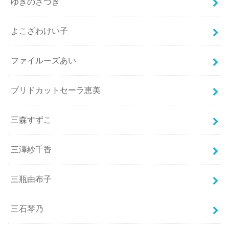
ゆきのさつき
よこざわけい子
ファイルーズあい
ブリドカットセーラ恵美
三森すずこ
三澤紗千香
三瓶由布子
三石琴乃