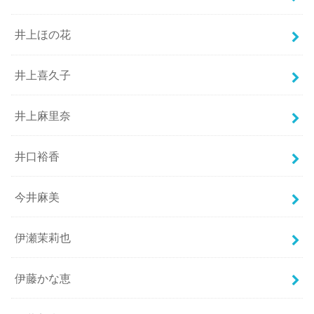
井上ほの花
井上喜久子
井上麻里奈
井口裕香
今井麻美
伊瀬茉莉也
伊藤かな恵