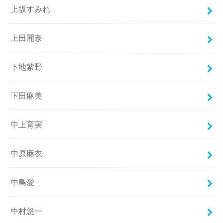
上坂すみれ
上田麗奈
下地紫野
下田麻美
中上育実
中原麻衣
中島愛
中村悠一