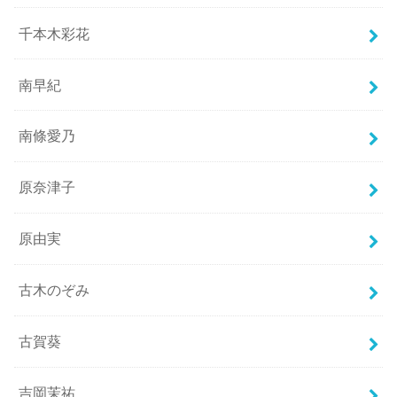
千本木彩花
南早紀
南條愛乃
原奈津子
原由実
古木のぞみ
古賀葵
吉岡茉祐