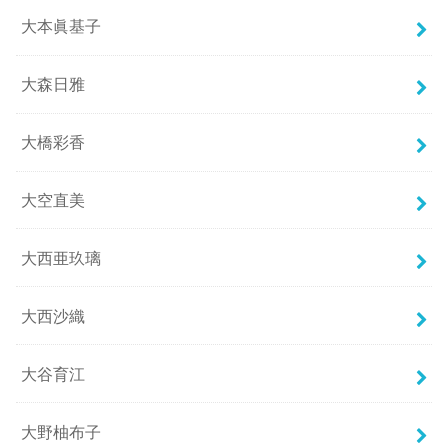
大本眞基子
大森日雅
大橋彩香
大空直美
大西亜玖璃
大西沙織
大谷育江
大野柚布子