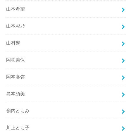
山本希望
山本彩乃
山村響
岡咲美保
岡本麻弥
島本須美
嶺内ともみ
川上とも子