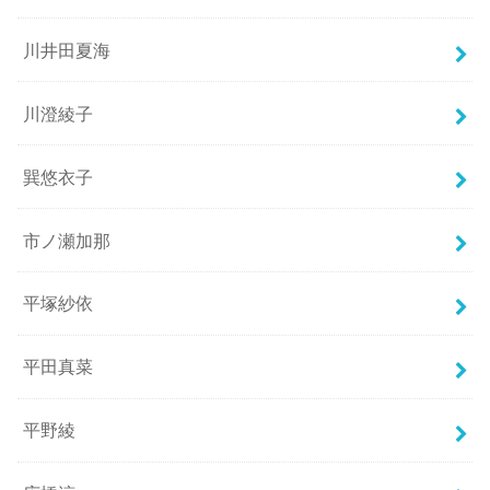
川井田夏海
川澄綾子
巽悠衣子
市ノ瀬加那
平塚紗依
平田真菜
平野綾