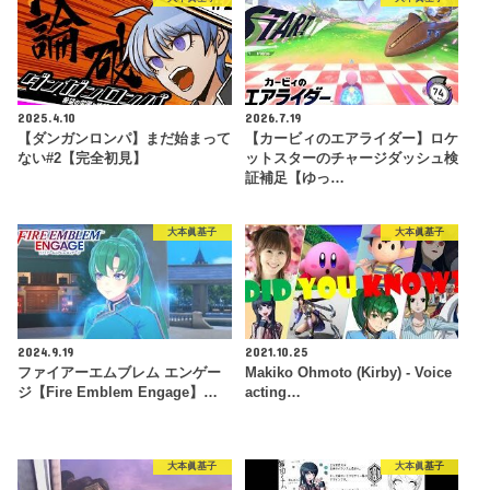
2025.4.10
2026.7.19
【ダンガンロンパ】まだ始まって
【カービィのエアライダー】ロケ
ない#2【完全初見】
ットスターのチャージダッシュ検
証補足【ゆっ…
大本眞基子
大本眞基子
2024.9.19
2021.10.25
ファイアーエムブレム エンゲー
Makiko Ohmoto (Kirby) - Voice
ジ【Fire Emblem Engage】…
acting…
大本眞基子
大本眞基子