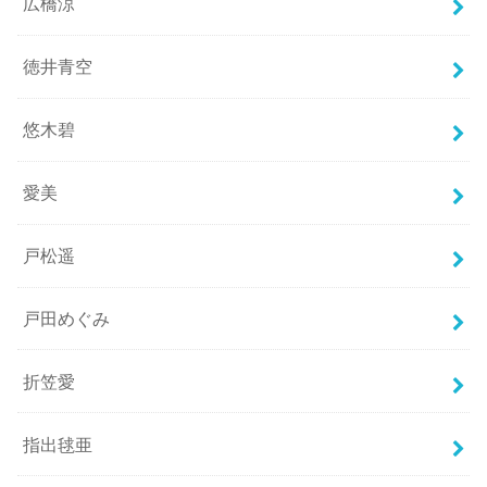
広橋涼
徳井青空
悠木碧
愛美
戸松遥
戸田めぐみ
折笠愛
指出毬亜