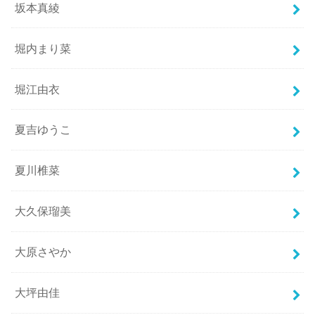
坂本真綾
堀内まり菜
堀江由衣
夏吉ゆうこ
夏川椎菜
大久保瑠美
大原さやか
大坪由佳