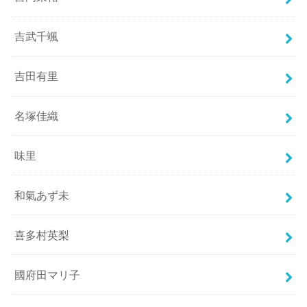
吉武千颯
吉田有里
名塚佳織
味里
和氣あず未
喜多村英梨
國府田マリ子