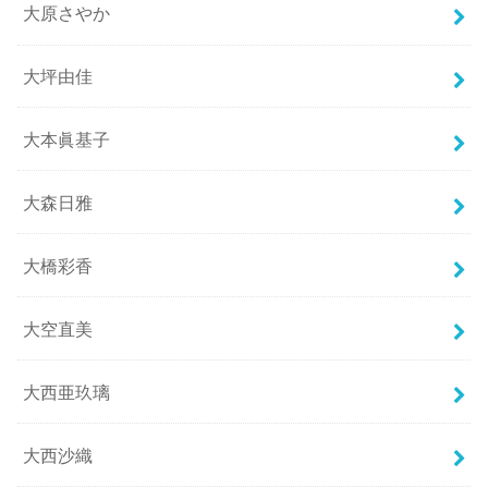
大原さやか
大坪由佳
大本眞基子
大森日雅
大橋彩香
大空直美
大西亜玖璃
大西沙織