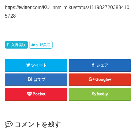
https://twitter.com/KU_nmr_miku/status/111982720388410
5728
久野美咲
久野美咲
ツイート
シェア
はてブ
Google+
Pocket
feedly
コメントを残す