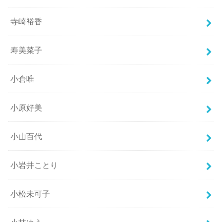
寺崎裕香
寿美菜子
小倉唯
小原好美
小山百代
小岩井ことり
小松未可子