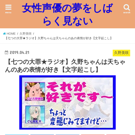
女性声優の夢をしば
menu
search
らく見ない
HOME
久野美咲
【七つの大罪★ラジオ】久野ちゃんは天ちゃんのあの表情が好き【文字起こし】
2019.04.21
久野美咲
【七つの大罪★ラジオ】久野ちゃんは天ちゃ
んのあの表情が好き【文字起こし】