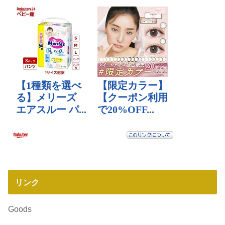
リンク
Goods