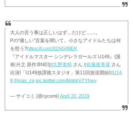
大人の言う事は正しいはず…だけど……。
Pの“優しい”言葉を聞いて、小さなアイドルたちは何
を想う?
https://t.co/s3t1NG49EK
『アイドルマスター シンデレラガールズ U149』(漫
画:廾之 原作:BNEI)
#久野美咲
さん
#佐藤亜美菜
さん
出演!「U149放課後スタジオ」第11回放送開始!
#U14
9
#imas_cg
pic.twitter.com/MobKpTYhwy
— サイコミ (@cycomi)
April 20, 2019