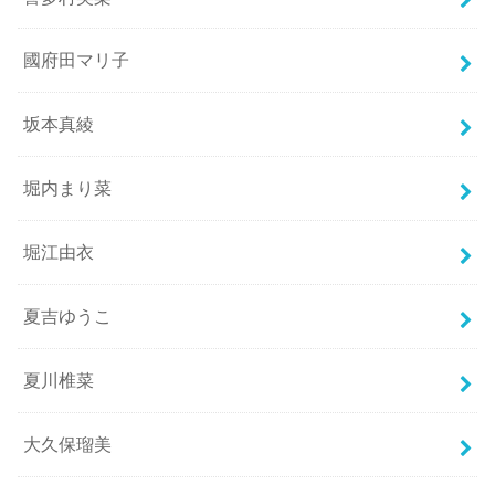
國府田マリ子
坂本真綾
堀内まり菜
堀江由衣
夏吉ゆうこ
夏川椎菜
大久保瑠美