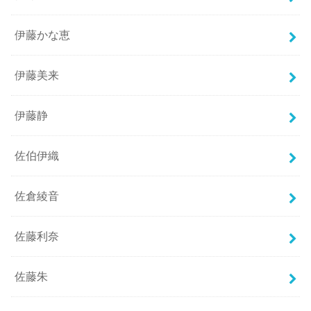
伊藤かな恵
伊藤美来
伊藤静
佐伯伊織
佐倉綾音
佐藤利奈
佐藤朱