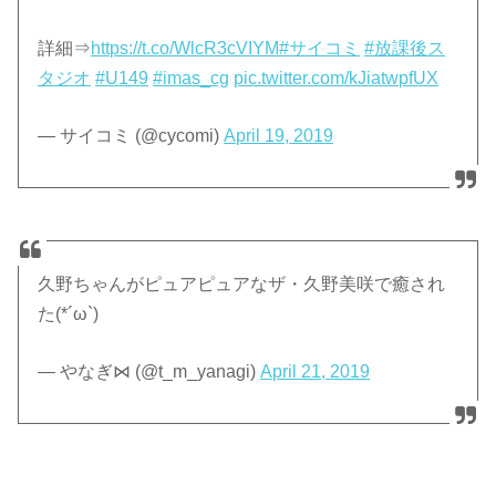
詳細⇒
https://t.co/WlcR3cVIYM
#サイコミ
#放課後ス
タジオ
#U149
#imas_cg
pic.twitter.com/kJiatwpfUX
— サイコミ (@cycomi)
April 19, 2019
久野ちゃんがピュアピュアなザ・久野美咲で癒され
た(*´ω`)
— やなぎ⋈ (@t_m_yanagi)
April 21, 2019