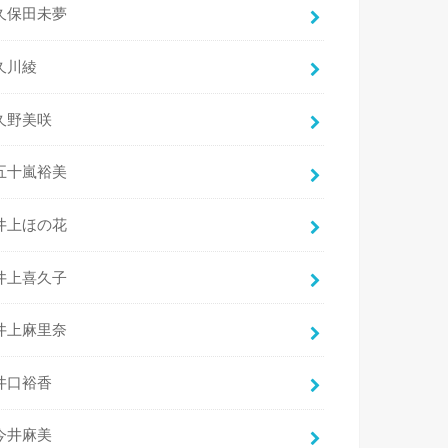
久保田未夢
久川綾
久野美咲
五十嵐裕美
井上ほの花
井上喜久子
井上麻里奈
井口裕香
今井麻美