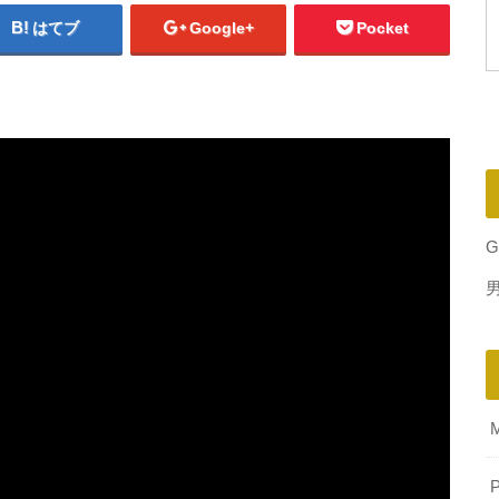
はてブ
Google+
Pocket
G
P