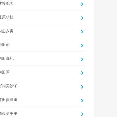
佐藤聡美
佳原萌枝
内山夕実
内田彩
内田真礼
内田秀
冨岡美沙子
前田佳織里
加藤英美里