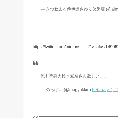
— きつねまる@伊達さゆり欠乏症 (@ainya
https://twitter.com/minions___21/status/14
俺も等身大鈴木愛奈さん欲しい……
— のっぱい (@mugyukkin)
February 7, 2