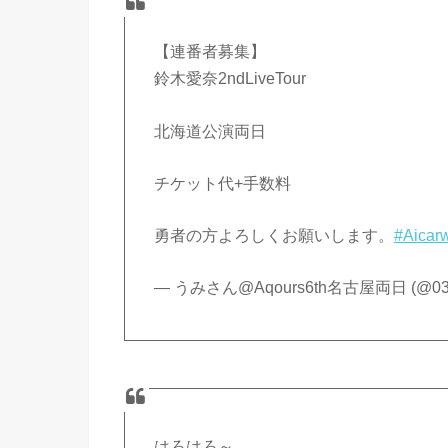
【連番者募集】
鈴木愛奈2ndLiveTour
北海道公演両日
チケット代+手数料
勇者の方よろしくお願いします。
#Aicar
— うみさん@Aqours6th名古屋両日 (@03
はろはろ～