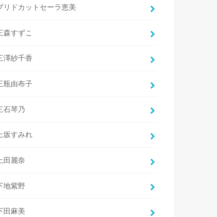
ブリドカットセーラ恵美
三森すずこ
三澤紗千香
三瓶由布子
三石琴乃
上坂すみれ
上田麗奈
下地紫野
下田麻美