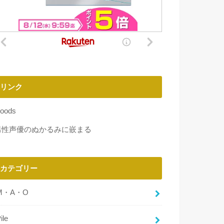
リンク
oods
男性声優のぬかるみに嵌まる
カテゴリー
M・A・O
ile