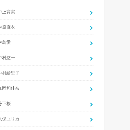
中上育実
中原麻衣
中島愛
中村悠一
中村繪里子
丸岡和佳奈
丹下桜
久保ユリカ