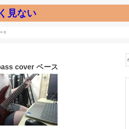
く見ない
ベース
ass cover ベース