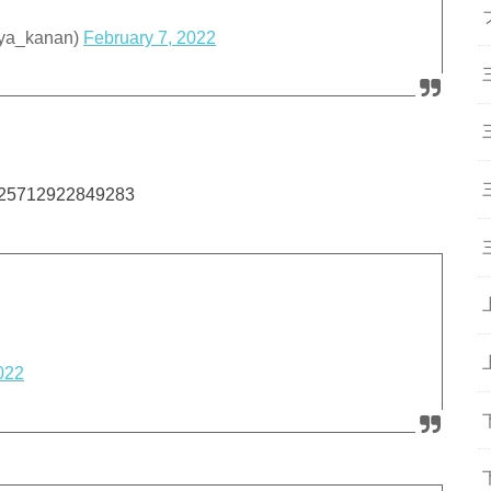
_kanan)
February 7, 2022
90625712922849283
022