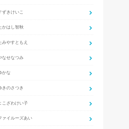
すずきけいこ
たかはし智秋
たみやすともえ
やなせなつみ
ゆかな
ゆきのさつき
よこざわけい子
ファイルーズあい