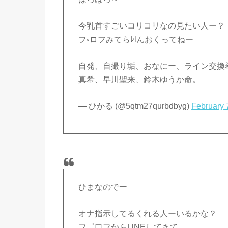
今乳首すごいコリコリなの見たい人ー？
フ◦ロフみてらﾚlんおくってねー
自発、自撮り垢、おなにー、ライン交換
真希、早川聖来、鈴木ゆうか命。
— ひかる (@5qtm27qurbdbyg)
February 
ひまなのでー
オナ指示してるくれる人ーいるかな？
フ゜口フからLlΝΕしてきて