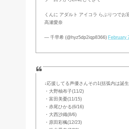
くんに アダルト アイコラ らぶりつでお迎
高瀬愛奈
— 千早希 (@hyz5dp2iqp8366)
February 
↓応援してる声優さんその1(括弧内は誕生
・大野柚布子(11/2)
・富田美憂(11/15)
・赤尾ひかる(6/16)
・大西沙織(8/6)
・原田彩楓(12/23)