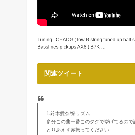
Tuning : CEADG ( low B string tuned up half 
Basslines pickups AX8 ( B7K …
関連ツイート
1.鈴木愛奈/祭リズム
多分この曲一番このタグで挙げてるので
とりあえず赤振ってください