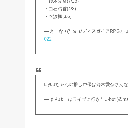
・鈴木愛奈(7/23)
・白石晴香(4/8)
・本渡楓(3/6)
— さーな✦(*･ω･)ﾉディスガイアRPGとほか
022
Liyuuちゃんの推し声優は鈴木愛奈さんなん
— まんゆーはライブに行きたいbot (@man_c