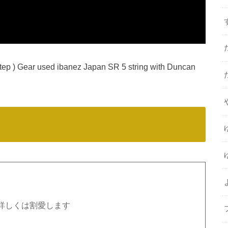
step ) Gear used ibanez Japan SR 5 string with Duncan
詳しくは割愛します