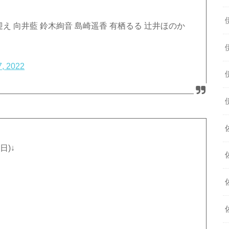
え 向井藍 鈴木絢音 島崎遥香 有栖るる 辻井ほのか
7, 2022
日)↓