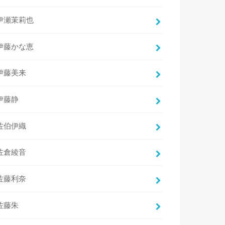
伊瀬茉莉也
伊藤かな恵
伊藤美来
伊藤静
佐伯伊織
佐倉綾音
佐藤利奈
佐藤朱