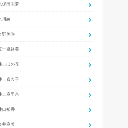
久保田未夢
久川綾
久野美咲
五十嵐裕美
井上ほの花
井上喜久子
井上麻里奈
井口裕香
今井麻美