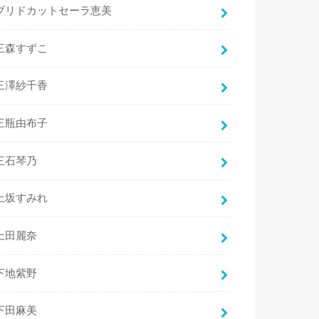
ブリドカットセーラ恵美
三森すずこ
三澤紗千香
三瓶由布子
三石琴乃
上坂すみれ
上田麗奈
下地紫野
下田麻美