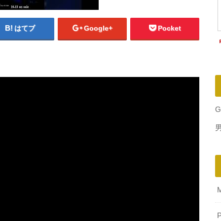
はてブ
Google+
Pocket
G
P