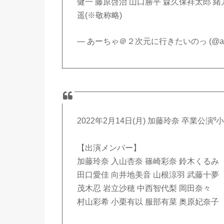
健一 藤原啓治 山口勝平 森久保祥太郎 緒
遥(※敬称略)
— あーちゃ＠２次元に行きたいのっ (@a_t
2022年2月14日(月) 加藤玲奈 卒業
【出演メンバー】
加藤玲奈 入山杏奈 篠崎彩奈 鈴木くるみ
田口愛佳 向井地美音 山根涼羽 武藤十夢
茂木忍 岩立沙穂 中西智代梨 岡田奈々
村山彩希 小栗有以 服部有菜 奥原妃奈子