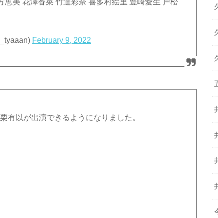
方恵美 花澤香菜 竹達彩奈 喜多村絵里 豊崎愛生 戸松
yaaan)
February 9, 2022
公演⁰小栗有以が出演できるようになりました。