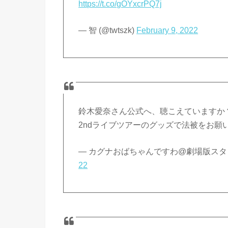
https://t.co/gOYxcrPQ7j
— 智 (@twtszk)
February 9, 2022
鈴木愛奈さん公式へ、聴こえていますか
2ndライブツアーのグッズで法被をお願
— カグナおばちゃんですわ@劇場版スタァラ
22