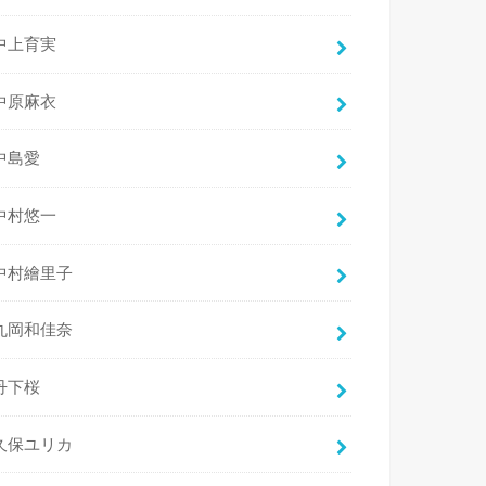
中上育実
中原麻衣
中島愛
中村悠一
中村繪里子
丸岡和佳奈
丹下桜
久保ユリカ