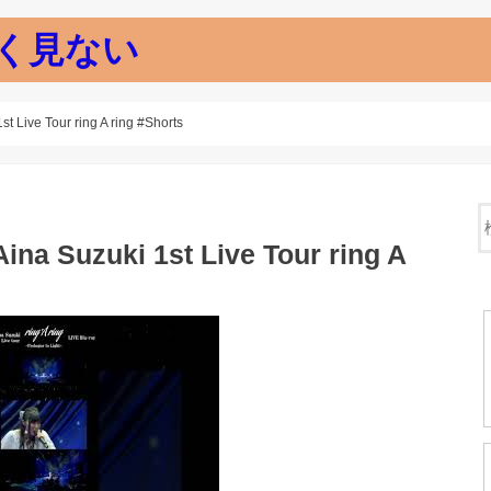
く見ない
ive Tour ring A ring #Shorts
 Suzuki 1st Live Tour ring A