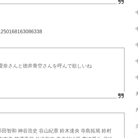
1491250168163086338
愛奈さんと徳井青空さんを呼んで欲しいね
田智和 神谷浩史 谷山紀章 鈴木達央 寺島拓篤 鈴村