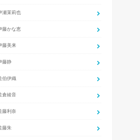
伊瀬茉莉也
伊藤かな恵
伊藤美来
伊藤静
佐伯伊織
佐倉綾音
佐藤利奈
佐藤朱