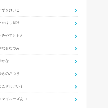
すずきけいこ
たかはし智秋
たみやすともえ
やなせなつみ
ゆかな
ゆきのさつき
よこざわけい子
ファイルーズあい