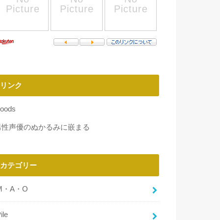
リンク
oods
男性声優のぬかるみに嵌まる
カテゴリー
M・A・O
ile