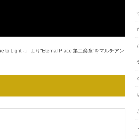
 Prologue to Light -」 より“Eternal Place 第二楽章”をマルチアン