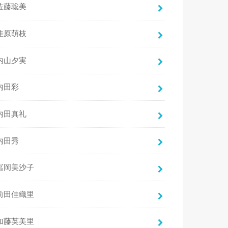
佐藤聡美
佳原萌枝
内山夕実
内田彩
内田真礼
内田秀
冨岡美沙子
前田佳織里
加藤英美里