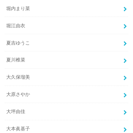
堀内まり菜
堀江由衣
夏吉ゆうこ
夏川椎菜
大久保瑠美
大原さやか
大坪由佳
大本眞基子