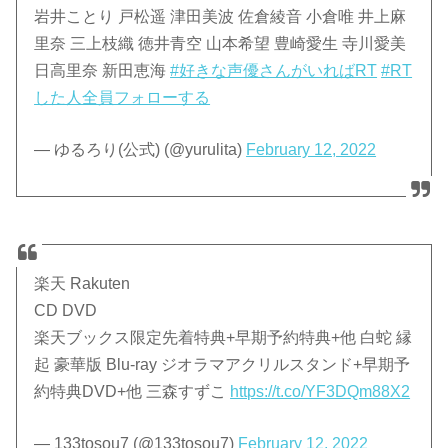
岩井ことり 戸松遥 津田美波 佐倉綾音 小倉唯 井上麻
里奈 三上枝織 徳井青空 山本希望 豊崎愛生 寺川愛美
日高里奈 新田恵海
#好きな声優さんがいればRT
#RT
した人全員フォローする
— ゆるろり(公式) (@yurulita)
February 12, 2022
楽天 Rakuten
CD DVD
楽天ブックス限定先着特典+早期予約特典+他 白蛇 縁
起 豪華版 Blu-ray ジオラマアクリルスタンド+早期予
約特典DVD+他 三森すずこ
https://t.co/YF3DQm88X2
— 133tosou7 (@133tosou7)
February 12, 2022