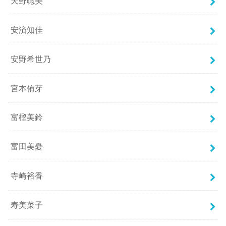
天野聡美
安済知佳
安野希世乃
宮本侑芽
富樫美鈴
富田美憂
寺崎裕香
寿美菜子