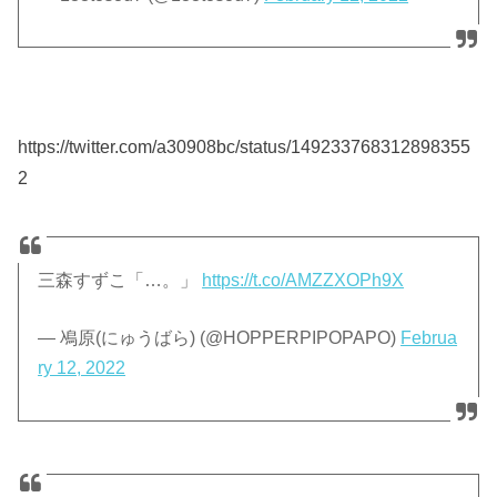
https://twitter.com/a30908bc/status/149233768312898355
2
三森すずこ「…。」
https://t.co/AMZZXOPh9X
— 鳰原(にゅうばら) (@HOPPERPIPOPAPO)
Februa
ry 12, 2022