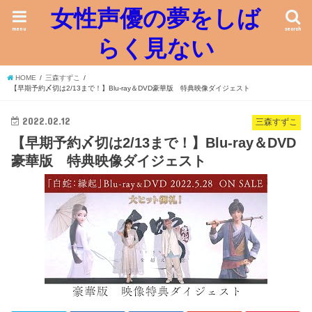
女性声優の夢をしば
menu
search
らく見ない
HOME
三森すずこ
【早期予約〆切は2/13まで！】Blu-ray＆DVD豪華版 特典映像ダイジェスト
2022.02.12
三森すずこ
【早期予約〆切は2/13まで！】Blu-ray＆DVD
豪華版 特典映像ダイジェスト