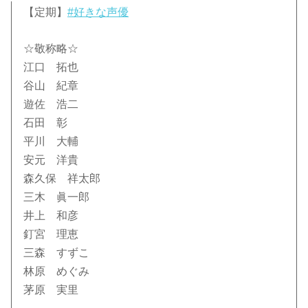
【定期】
#好きな声優
☆敬称略☆
江口 拓也
谷山 紀章
遊佐 浩二
石田 彰
平川 大輔
安元 洋貴
森久保 祥太郎
三木 眞一郎
井上 和彦
釘宮 理恵
三森 すずこ
林原 めぐみ
茅原 実里