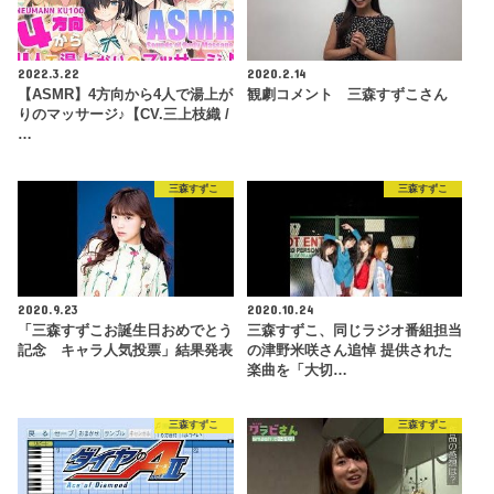
2022.3.22
2020.2.14
【ASMR】4方向から4人で湯上が
観劇コメント 三森すずこさん
りのマッサージ♪【CV.三上枝織 /
…
三森すずこ
三森すずこ
2020.9.23
2020.10.24
「三森すずこお誕生日おめでとう
三森すずこ、同じラジオ番組担当
記念 キャラ人気投票」結果発表
の津野米咲さん追悼 提供された
楽曲を「大切…
三森すずこ
三森すずこ