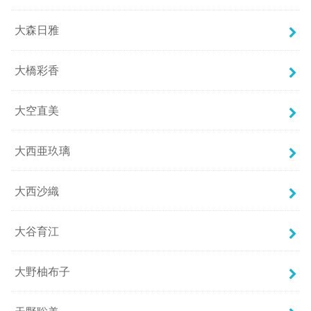
大森日雅
大橋彩香
大空直美
大西亜玖璃
大西沙織
大谷育江
大野柚布子