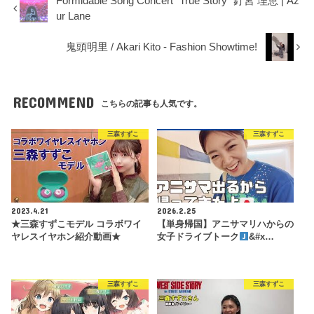
Formidable Song Concert "True Story" 釘宮 理恵 | Az
ur Lane
鬼頭明里 / Akari Kito - Fashion Showtime!
RECOMMEND
こちらの記事も人気です。
三森すずこ
三森すずこ
2023.4.21
2026.2.25
★三森すずこモデル コラボワイ
【単身帰国】アニサマリハからの
ヤレスイヤホン紹介動画★
女子ドライブトーク
&#x…
三森すずこ
三森すずこ