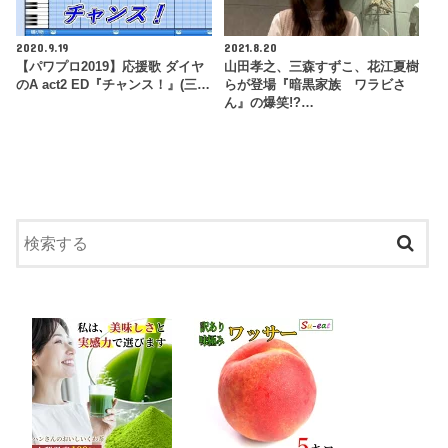
2020.9.19
2021.8.20
【パワプロ2019】応援歌 ダイヤ
山田孝之、三森すずこ、花江夏樹
のA act2 ED『チャンス！』(三…
らが登場『暗黒家族 ワラビさ
ん』の爆笑!?…