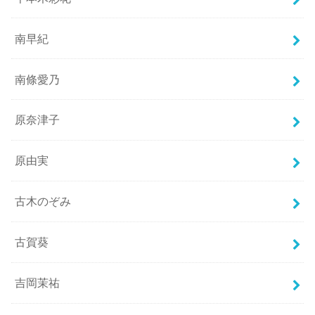
南早紀
南條愛乃
原奈津子
原由実
古木のぞみ
古賀葵
吉岡茉祐