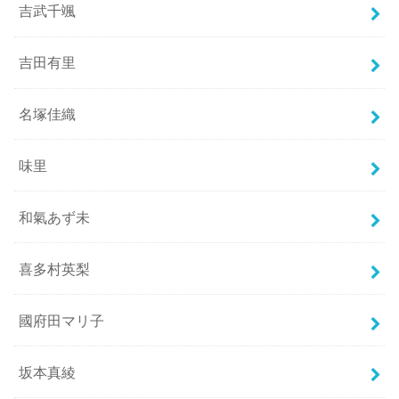
吉武千颯
吉田有里
名塚佳織
味里
和氣あず未
喜多村英梨
國府田マリ子
坂本真綾