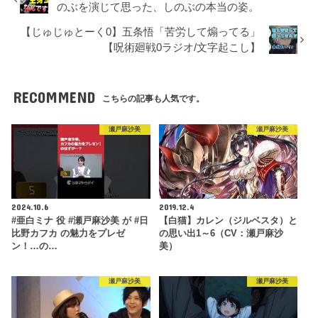
のぶを演じて思った、しのぶの本当の姿。
【じゅじゅとーく0】五条悟「苦労して煽ってる」
【呪術廻戦0ラジオ/文字起こし】
RECOMMEND
こちらの記事も人気です。
瀬戸麻沙美
瀬戸麻沙美
2024.10.6
2019.12.4
#亜白ミナ 役 #瀬戸麻沙美 が #日
【白猫】カレン（ジルベスタ）と
比野カフカ の魅力をプレゼ
の思い出1～6（CV：瀬戸麻沙
ン！…の…
美）
瀬戸麻沙美
瀬戸麻沙美