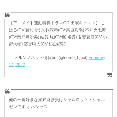
【アニメイト連動特典ドラマCD 出演キャスト】 こ
はる(CV:藤村 歩) 久我深琴(CV:高垣彩陽) 不知火七海
(CV:瀬戸麻沙美) 結賀 駆(CV:梶 裕貴) 吾妻夏彦(CV:小
野大輔) 宿吏暁人(CV:杉山紀彰)
— ノルンノネット情報bot (@norn9_hjbot)
February
14, 2022
俺の一番好きな瀬戸麻沙美はシャルロット・シャル
ゼンです オネシャス