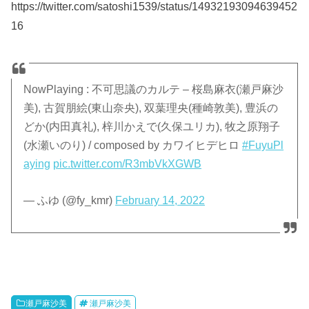
https://twitter.com/satoshi1539/status/14932193094639452
16
NowPlaying : 不可思議のカルテ – 桜島麻衣(瀬戸麻沙
美), 古賀朋絵(東山奈央), 双葉理央(種崎敦美), 豊浜の
どか(内田真礼), 梓川かえで(久保ユリカ), 牧之原翔子
(水瀬いのり) / composed by カワイヒデヒロ
#FuyuPl
aying
pic.twitter.com/R3mbVkXGWB
— ふゆ (@fy_kmr)
February 14, 2022
瀬戸麻沙美
瀬戸麻沙美