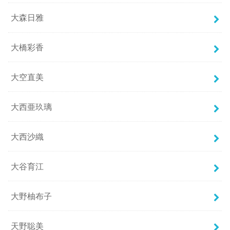
大森日雅
大橋彩香
大空直美
大西亜玖璃
大西沙織
大谷育江
大野柚布子
天野聡美