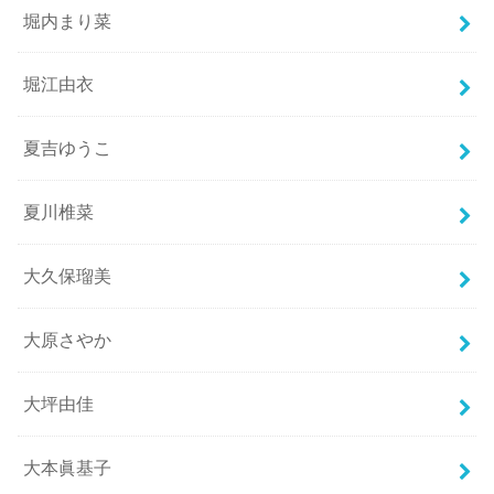
堀内まり菜
堀江由衣
夏吉ゆうこ
夏川椎菜
大久保瑠美
大原さやか
大坪由佳
大本眞基子