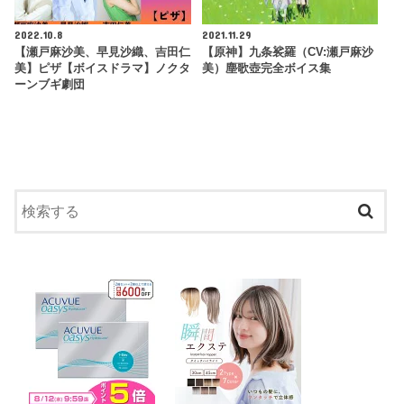
2022.10.8
2021.11.29
【瀬戸麻沙美、早見沙織、吉田仁
【原神】九条裟羅（CV:瀬戸麻沙
美】ピザ【ボイスドラマ】ノクタ
美）塵歌壺完全ボイス集
ーンブギ劇団