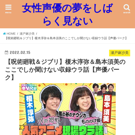
女性声優の夢をしば
menu
search
らく見ない
HOME
瀬戸麻沙美
【呪術廻戦＆ジブリ】榎木淳弥＆島本須美のここでしか聞けない収録ウラ話【声優パーク】
2022.02.15
瀬戸麻沙美
【呪術廻戦＆ジブリ】榎木淳弥＆島本須美の
ここでしか聞けない収録ウラ話【声優パー
ク】