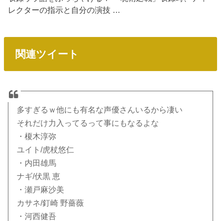
レクターの指示と自分の演技 …
関連ツイート
多すぎるｗ他にも有名な声優さんいるから凄い
それだけ力入ってるって事にもなるよな
・榎木淳弥
ユイト/虎杖悠仁
・内田雄馬
ナギ/伏黒 恵
・瀬戸麻沙美
カサネ/釘崎 野薔薇
・河西健吾