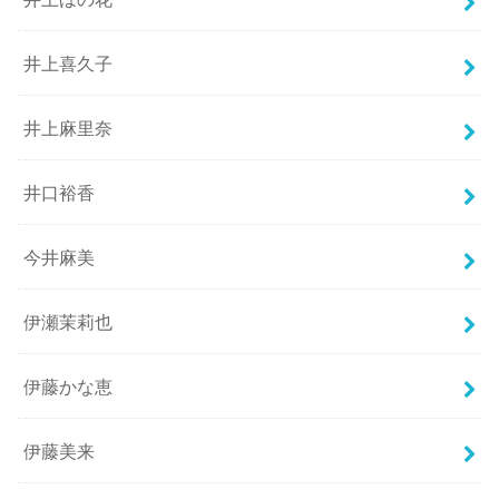
井上喜久子
井上麻里奈
井口裕香
今井麻美
伊瀬茉莉也
伊藤かな恵
伊藤美来