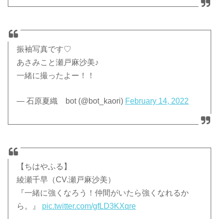
振袖写真です♡
あさみこと瀬戸麻沙美♪
一緒に撮ったよー！！
— 石原夏織 bot (@bot_kaori)
February 14, 2022
【ちはやふる】
綾瀬千早（CV.瀬戸麻沙美）
『一緒に強くなろう！仲間がいたら強くなれるか
ら。』
pic.twitter.com/gfLD3KXqre