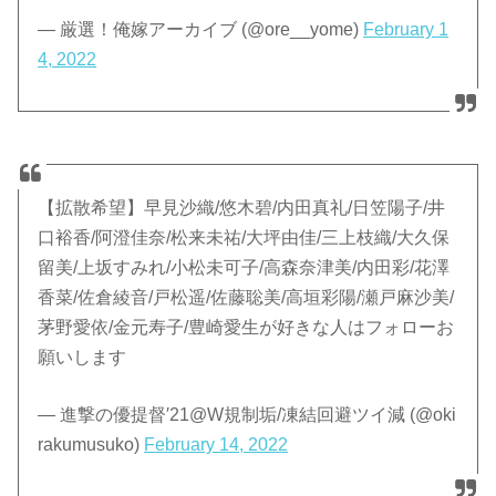
— 厳選！俺嫁アーカイブ (@ore__yome)
February 1
4, 2022
【拡散希望】早見沙織/悠木碧/内田真礼/日笠陽子/井
口裕香/阿澄佳奈/松来未祐/大坪由佳/三上枝織/大久保
留美/上坂すみれ/小松未可子/高森奈津美/内田彩/花澤
香菜/佐倉綾音/戸松遥/佐藤聡美/高垣彩陽/瀬戸麻沙美/
茅野愛依/金元寿子/豊崎愛生が好きな人はフォローお
願いします
— 進撃の優提督′21@W規制垢/凍結回避ツイ減 (@oki
rakumusuko)
February 14, 2022