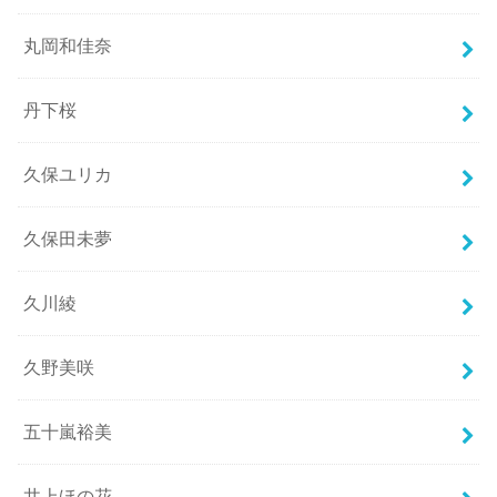
丸岡和佳奈
丹下桜
久保ユリカ
久保田未夢
久川綾
久野美咲
五十嵐裕美
井上ほの花