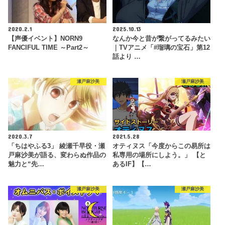
2020.2.1
2025.10.13
【声優イベント】NORN9
なんか今と昔が繋がってるみたい
FANCIFUL TIME ～Part2～
｜TVアニメ「#瑠璃の宝石」第12
話より …
瀬戸麻沙美
瀬戸麻沙美
2020.3.7
2021.5.28
「ちはやふる3」 綾瀬千早役・瀬
オティヌス「今度からこの易所は
戸麻沙美が語る、変わらぬ作品の
私専用の場所にしよう。」 【と
魅力と“先…
あるIF】【…
瀬戸麻沙美
瀬戸麻沙美