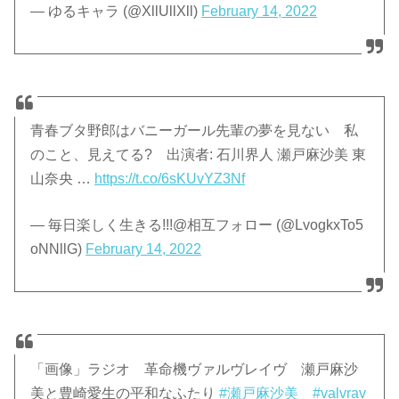
— ゆるキャラ (@XllUllXll)
February 14, 2022
青春ブタ野郎はバニーガール先輩の夢を見ない 私
のこと、見えてる? 出演者: 石川界人 瀬戸麻沙美 東
山奈央 …
https://t.co/6sKUvYZ3Nf
— 毎日楽しく生きる!!!@相互フォロー (@LvogkxTo5
oNNllG)
February 14, 2022
「画像」ラジオ 革命機ヴァルヴレイヴ 瀬戸麻沙
美と豊崎愛生の平和なふたり
#瀬戸麻沙美
#valvrav