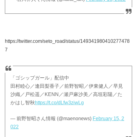
https://twitter.com/seto_road/status/149341980410277478
7
「ゴシップガール」配信中
田村睦心／逢田梨香子／前野智昭／伊東健人／早見
沙織／戸松遥／KENN／瀬戸麻沙美／高垣彩陽／た
かはし智秋
https://t.co/dLfw3ziwLg
— 前野智昭さん情報 (@maenonews)
February 15, 2
022