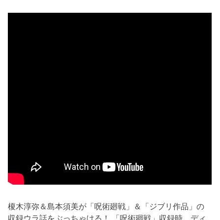
榎木淳弥＆島本須美が「呪術廻戦」＆「ジブリ作品」の
収録ウラ話をぶっちゃける！ 「呪術廻戦」収録時、ディ