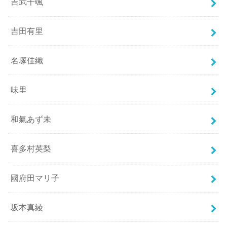
吉武千颯
吉田有里
名塚佳織
味里
和氣あず未
喜多村英梨
國府田マリ子
坂本真綾