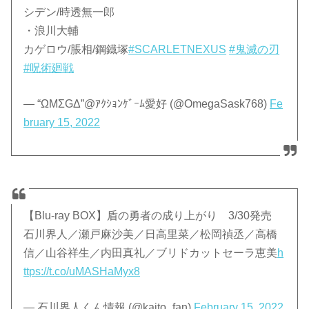
シデン/時透無一郎
・浪川大輔
カゲロウ/脹相/鋼鐡塚
#SCARLETNEXUS
#鬼滅の刃
#呪術廻戦
— “ΩМΣGΔ”@ｱｸｼｮﾝｹﾞｰﾑ愛好 (@OmegaSask768)
Fe
bruary 15, 2022
【Blu-ray BOX】盾の勇者の成り上がり 3/30発売
石川界人／瀬戸麻沙美／日高里菜／松岡禎丞／高橋
信／山谷祥生／内田真礼／ブリドカットセーラ恵美
h
ttps://t.co/uMASHaMyx8
— 石川界人くん情報 (@kaito_fan)
February 15, 2022