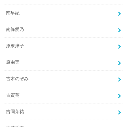
南早紀
南條愛乃
原奈津子
原由実
古木のぞみ
古賀葵
吉岡茉祐