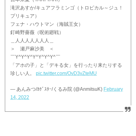
滝沢あすか/キュアフラミンゴ（トロピカル～ジュ！
プリキュア）
フェナ・ハウトマン（海賊王女）
釘崎野薔薇（呪術廻戦）
＿人人人人人人人＿
＞ 瀬戸麻沙美 ＜
￣Y^Y^Y^Y^Y^Y^Y^￣
「アホの子」と「デキる女」を行ったり来たりする
珍しい人。
pic.twitter.com/OvD3vZteMU
— あんみつ/ｶｹﾞｽﾀｰ/くるみ院 (@AnmitsuK)
February
14, 2022