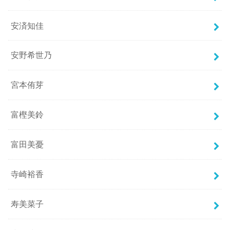
安済知佳
安野希世乃
宮本侑芽
富樫美鈴
富田美憂
寺崎裕香
寿美菜子