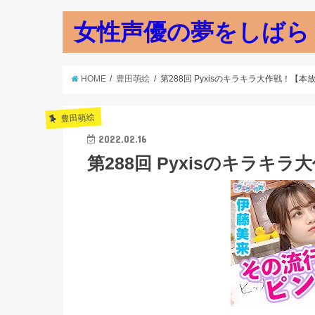
女性声優の夢をしばら
HOME
豊田萌絵
第288回 Pyxisのキラキラ大作戦！【本
豊田萌絵
2022.02.16
第288回 Pyxisのキラキ