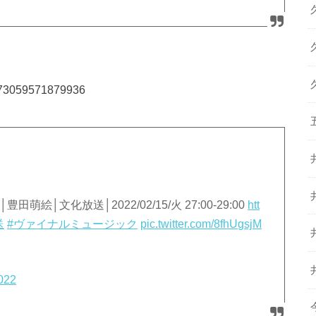
93673059571879936
│文化放送│2022/02/15/火 27:00-29:00
htt
送
#ヴァイナルミュージック
pic.twitter.com/8fhUgsjM
2022