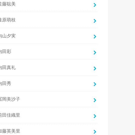
佐藤聡美
佳原萌枝
内山夕実
内田彩
内田真礼
内田秀
冨岡美沙子
前田佳織里
加藤英美里