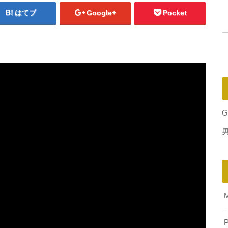
はてブ
Google+
Pocket
G
P