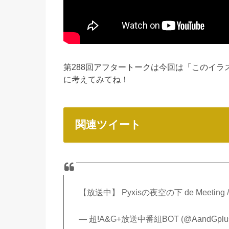
第288回アフタートークは今回は「このイラ
に考えてみてね！
関連ツイート
【放送中】 Pyxisの夜空の下 de Meeting
— 超!A&G+放送中番組BOT (@AandGplus