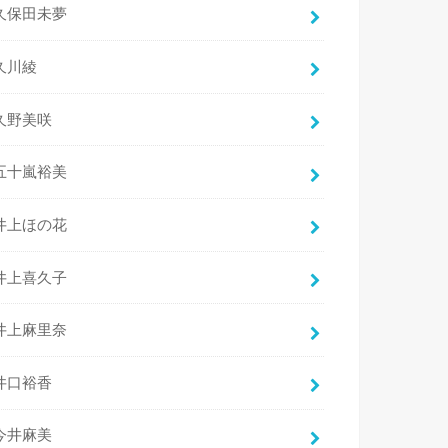
久保田未夢
久川綾
久野美咲
五十嵐裕美
井上ほの花
井上喜久子
井上麻里奈
井口裕香
今井麻美