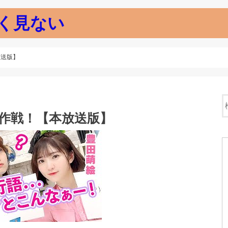
く見ない
放送版】
ラ大作戦！【本放送版】