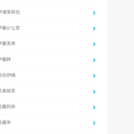
伊瀬茉莉也
伊藤かな恵
伊藤美来
伊藤静
佐伯伊織
佐倉綾音
佐藤利奈
佐藤朱