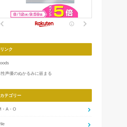
リンク
oods
男性声優のぬかるみに嵌まる
カテゴリー
M・A・O
ile