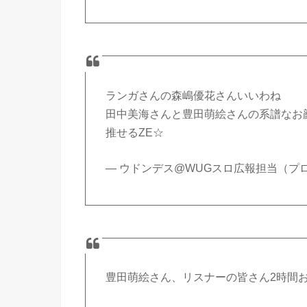
ランガさんの森嶋優花さんいいわね
田中美海さんと豊田萌絵さんの系譜なお
推せるZE☆
— ウドンデス@WUGスロ広報担当（プロ） (
豊田萌絵さん、リスナーの皆さん2時間