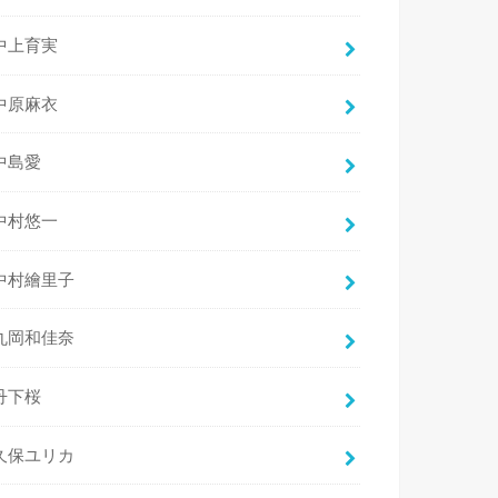
中上育実
中原麻衣
中島愛
中村悠一
中村繪里子
丸岡和佳奈
丹下桜
久保ユリカ