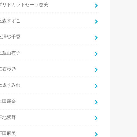
ブリドカットセーラ恵美
三森すずこ
三澤紗千香
三瓶由布子
三石琴乃
上坂すみれ
上田麗奈
下地紫野
下田麻美