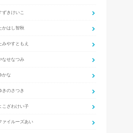
すずきけいこ
たかはし智秋
たみやすともえ
やなせなつみ
ゆかな
ゆきのさつき
よこざわけい子
ファイルーズあい