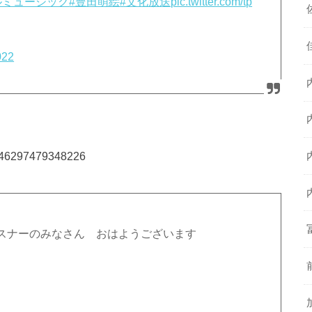
ルミュージック
#豊田萌絵
#文化放送
pic.twitter.com/tp
022
93646297479348226
スナーのみなさん おはようございます