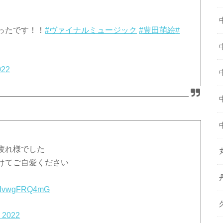
ったです！！
#ヴァイナルミュージック
#豊田萌絵
#
022
疲れ様でした
けてご自愛ください
om/IvwgFRQ4mG
, 2022