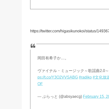
https://twitter.com/higasikunokoi/status/14
岡田有希子か…。
ヴァイナル・ミュージック～歌謡曲2.0～│豊田萌絵
ps://t.co/Y3O2VVSABG
#radiko
#文化放
OF
— ぷらっと (@absyaecg)
February 15, 