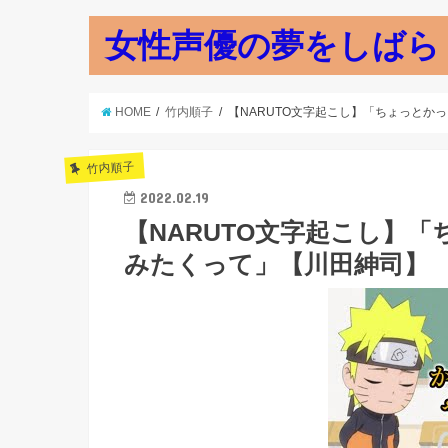
女性声優の夢をしばら
HOME
竹内順子
【NARUTO文字起こし】「ちょっとか
竹内順子
2022.02.19
【NARUTO文字起こし】
みたくって」【川田紳司】