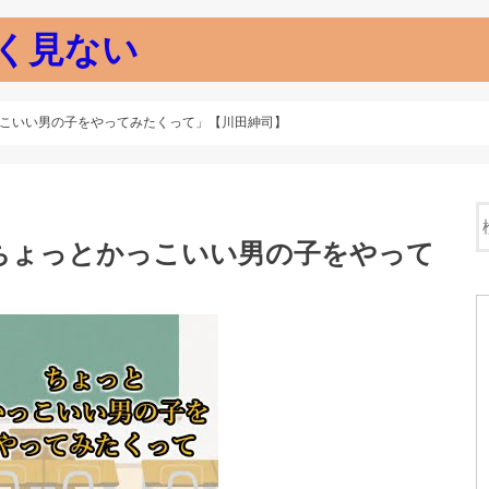
く見ない
っこいい男の子をやってみたくって」【川田紳司】
「ちょっとかっこいい男の子をやって