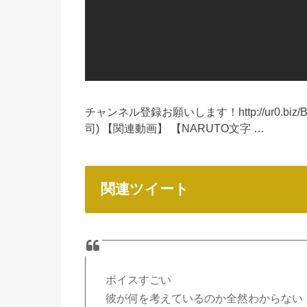
チャンネル登録お願いします！http://ur0.biz
司) 【関連動画】 【NARUTO文字 …
関連ツイート
ボイスすごい
彼が何を考えているのか全然わからない