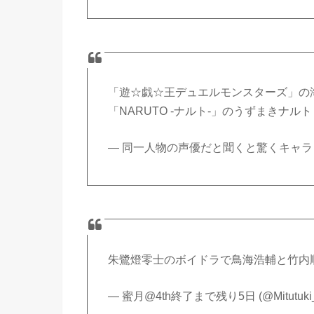
「遊☆戯☆王デュエルモンスターズ」の
「NARUTO -ナルト-」のうずまきナ
— 同一人物の声優だと聞くと驚くキャラ (@on
朱鷺燈零士のボイドラで鳥海浩輔と竹内
— 蜜月@4th終了まで残り5日 (@Mitutuki