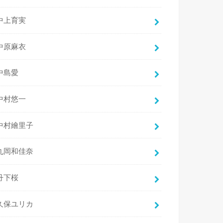
中上育実
中原麻衣
中島愛
中村悠一
中村繪里子
丸岡和佳奈
丹下桜
久保ユリカ