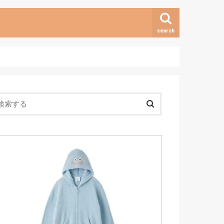
search