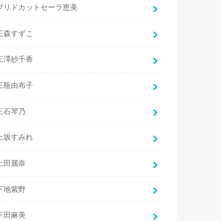
ブリドカットセーラ恵美
三森すずこ
三澤紗千香
三瓶由布子
三石琴乃
上坂すみれ
上田麗奈
下地紫野
下田麻美