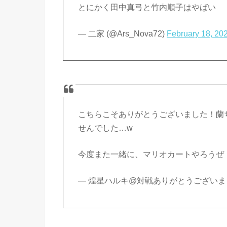
とにかく田中真弓と竹内順子はやばい
— 二家 (@Ars_Nova72)
February 18, 20
こちらこそありがとうございました！蘭
せんでした…w
今度また一緒に、マリオカートやろうぜ！(
— 煌星ハルキ@対戦ありがとうございました！ 