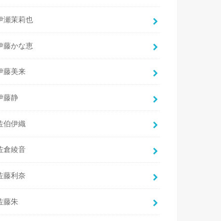
伊瀬茉莉也
伊藤かな恵
伊藤美来
伊藤静
佐伯伊織
佐倉綾音
佐藤利奈
佐藤朱