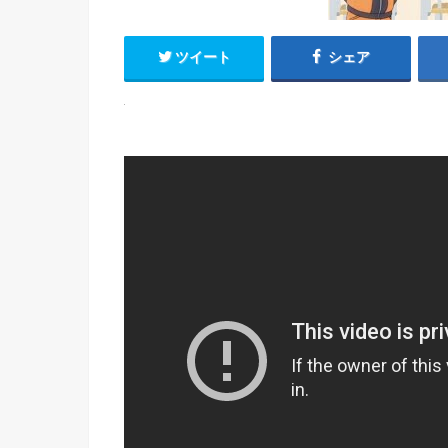
ツイート
シェア