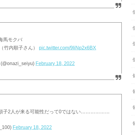
海馬モクバ
ルト（竹内順子さん）
pic.twitter.com/9IiNp2x6BX
azi_seiyu)
February 18, 2022
順子2人が来る可能性だって0ではない………………
_100)
February 18, 2022