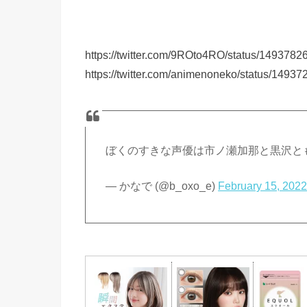
https://twitter.com/9ROto4RO/status/14937
https://twitter.com/animenoneko/status/149
ぼくのすきな声優は市ノ瀬加那と黒沢と
— かなで (@b_oxo_e)
February 15, 202