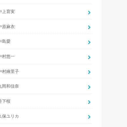
中上育実
中原麻衣
中島愛
中村悠一
中村繪里子
丸岡和佳奈
丹下桜
久保ユリカ