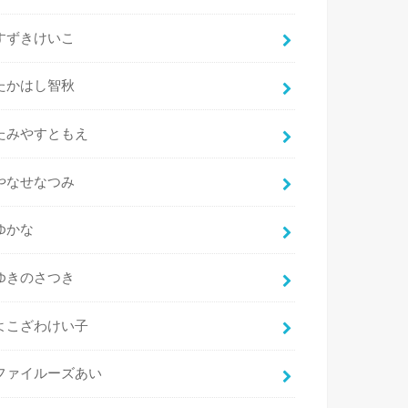
すずきけいこ
たかはし智秋
たみやすともえ
やなせなつみ
ゆかな
ゆきのさつき
よこざわけい子
ファイルーズあい