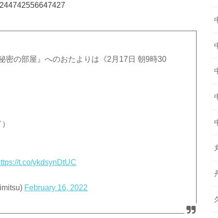
494244742556647427
密の部屋』へのおたよりは《2月17日 朝9時30
ド）
ttps://t.co/ykdsynDtUC
itsu)
February 16, 2022