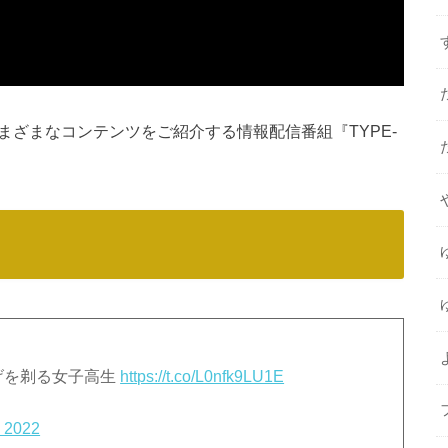
さまざまなコンテンツをご紹介する情報配信番組『TYPE-
げを剃る女子高生
https://t.co/L0nfk9LU1E
, 2022