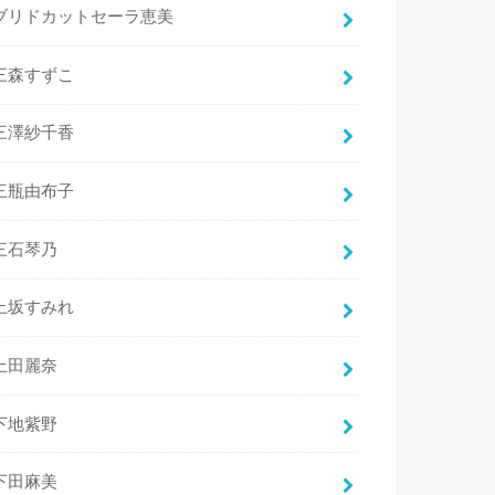
ブリドカットセーラ恵美
三森すずこ
三澤紗千香
三瓶由布子
三石琴乃
上坂すみれ
上田麗奈
下地紫野
下田麻美