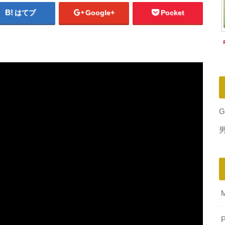
はてブ
Google+
Pocket
G
P