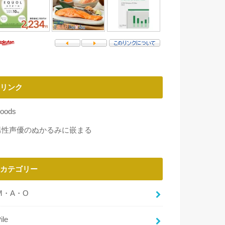
リンク
oods
男性声優のぬかるみに嵌まる
カテゴリー
M・A・O
ile