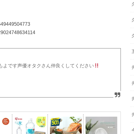
82649449504773
3729024748634114
もよです声優オタクさん仲良くしてください
2