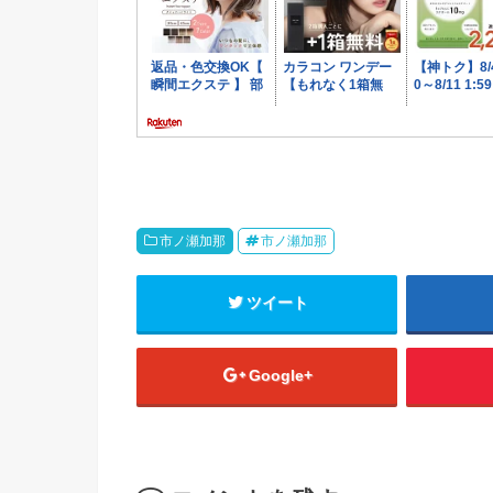
市ノ瀬加那
市ノ瀬加那
ツイート
Google+