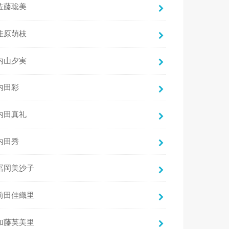
佐藤聡美
佳原萌枝
内山夕実
内田彩
内田真礼
内田秀
冨岡美沙子
前田佳織里
加藤英美里