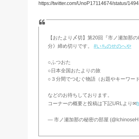
https://twitter.com/UnoP17114674/status/1
【おたより〆切】第20回『市ノ瀬加那の秘
分》締め切りです。
#いちのせのへや
○ふつおた
○日本全国おたよりの旅
○３分間でつむぐ物語（お題やキーワー
などのお待ちしております。
コーナーの概要と投稿は下記URLより✉
h
— 市ノ瀬加那の秘密の部屋 (@IchinoseHim