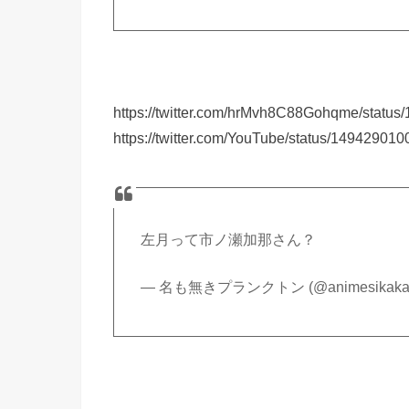
https://twitter.com/hrMvh8C88Gohqme/stat
https://twitter.com/YouTube/status/1494290
左月って市ノ瀬加那さん？
— 名も無きプランクトン (@animesikakat