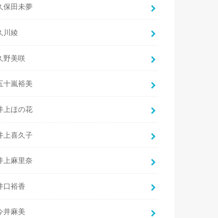
久保田未夢
久川綾
久野美咲
五十嵐裕美
井上ほの花
井上喜久子
井上麻里奈
井口裕香
今井麻美