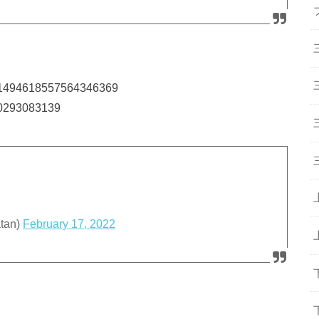
us/1494618557564346369
100293083139
an)
February 17, 2022