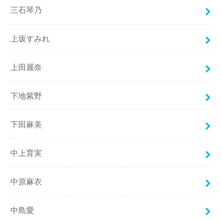
三石琴乃
上坂すみれ
上田麗奈
下地紫野
下田麻美
中上育実
中原麻衣
中島愛