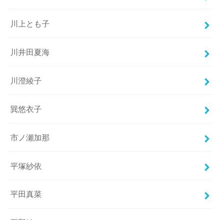
川上とも子
川井田夏海
川澄綾子
巽悠衣子
市ノ瀬加那
平塚紗依
平田真菜