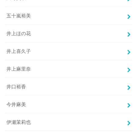
五十嵐裕美
井上ほの花
井上喜久子
井上麻里奈
井口裕香
今井麻美
伊瀬茉莉也