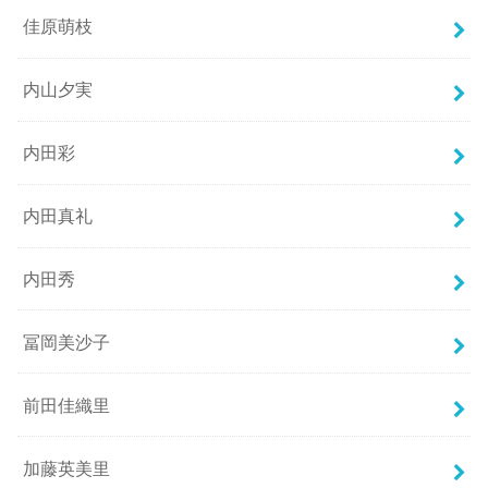
佳原萌枝
内山夕実
内田彩
内田真礼
内田秀
冨岡美沙子
前田佳織里
加藤英美里