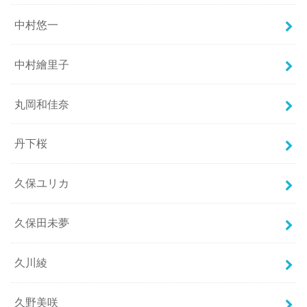
中村悠一
中村繪里子
丸岡和佳奈
丹下桜
久保ユリカ
久保田未夢
久川綾
久野美咲