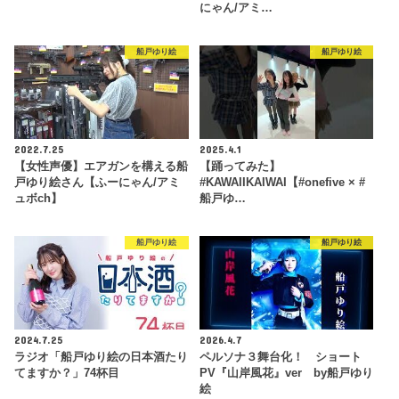
にゃん/アミ…
船戸ゆり絵
船戸ゆり絵
2022.7.25
2025.4.1
【女性声優】エアガンを構える船
【踊ってみた】
戸ゆり絵さん【ふーにゃん/アミ
#KAWAIIKAIWAI【#onefive × #
ュボch】
船戸ゆ…
船戸ゆり絵
船戸ゆり絵
2024.7.25
2026.4.7
ラジオ「船戸ゆり絵の日本酒たり
ペルソナ３舞台化！ ショート
てますか？」74杯目
PV『山岸風花』ver by船戸ゆり
絵