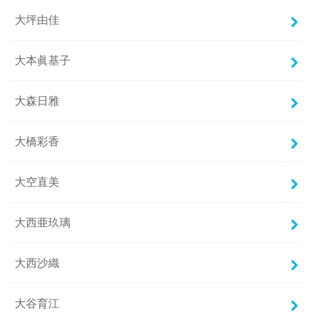
大坪由佳
大本眞基子
大森日雅
大橋彩香
大空直美
大西亜玖璃
大西沙織
大谷育江