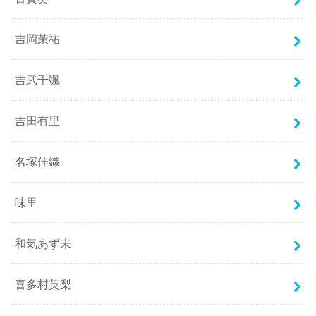
吉岡茉祐
吉武千颯
吉田有里
名塚佳織
味里
和氣あず未
喜多村英梨