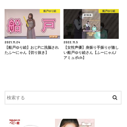
船戸ゆり絵
船戸ゆり絵
2021.11.24
2022.11.5
【船戸ゆり絵】おじPに洗脳され
【女性声優】身振り手振りが激し
たふ〜にゃん【切り抜き】
い船戸ゆり絵さん【ふーにゃん/
アミュボch】