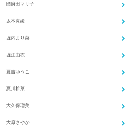
國府田マリ子
坂本真綾
堀内まり菜
堀江由衣
夏吉ゆうこ
夏川椎菜
大久保瑠美
大原さやか