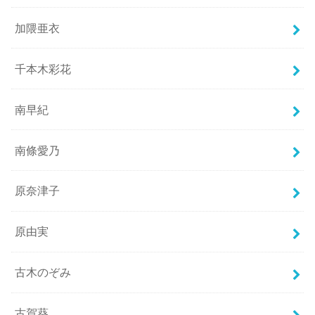
加隈亜衣
千本木彩花
南早紀
南條愛乃
原奈津子
原由実
古木のぞみ
古賀葵