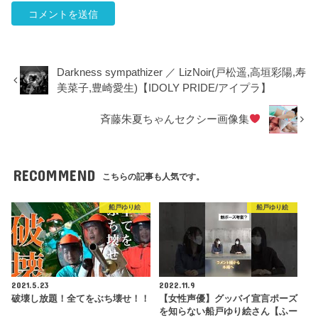
Darkness sympathizer ／ LizNoir(戸松遥,高垣彩陽,寿
美菜子,豊崎愛生)【IDOLY PRIDE/アイプラ】
斉藤朱夏ちゃんセクシー画像集
RECOMMEND
こちらの記事も人気です。
船戸ゆり絵
船戸ゆり絵
2021.5.23
2022.11.9
破壊し放題！全てをぶち壊せ！！
【女性声優】グッバイ宣言ポーズ
を知らない船戸ゆり絵さん【ふー