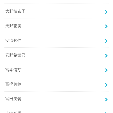
大野柚布子
天野聡美
安済知佳
安野希世乃
宮本侑芽
富樫美鈴
富田美憂