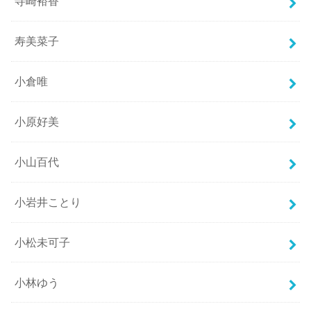
寺崎裕香
寿美菜子
小倉唯
小原好美
小山百代
小岩井ことり
小松未可子
小林ゆう