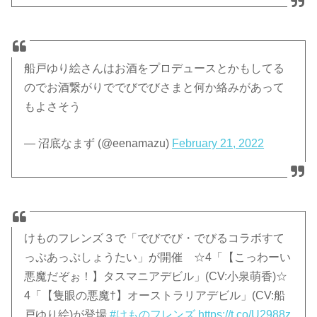
船戸ゆり絵さんはお酒をプロデュースとかもしてる
のでお酒繋がりででびでびさまと何か絡みがあって
もよさそう
— 沼底なまず (@eenamazu)
February 21, 2022
けものフレンズ３で「でびでび・でびるコラボすて
っぷあっぷしょうたい」が開催 ☆4「【こっわーい
悪魔だぞぉ！】タスマニアデビル」(CV:小泉萌香)☆
4「【隻眼の悪魔†】オーストラリアデビル」(CV:船
戸ゆり絵)が登場
#けものフレンズ
https://t.co/U2988z