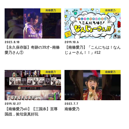
南條愛乃
南條愛乃
2023.8.18
2019.10.6
【永久保存版】奇跡の39才~南條
【南條愛乃】「こんにちは！なん
愛乃さん①
じょーさん！！」#12
南條愛乃
南條愛乃
2019.12.27
2023.7.7
【南條愛乃eli】【三国杀】至尊
南條愛乃
国战，捡垃圾真好玩