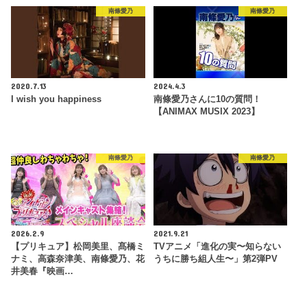
南條愛乃
南條愛乃
2020.7.13
2024.4.3
I wish you happiness
南條愛乃さんに10の質問！
【ANIMAX MUSIX 2023】
南條愛乃
南條愛乃
2026.2.9
2021.9.21
【プリキュア】松岡美里、髙橋ミ
TVアニメ「進化の実〜知らない
ナミ、高森奈津美、南條愛乃、花
うちに勝ち組人生〜」第2弾PV
井美春『映画…