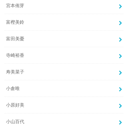
宮本侑芽
富樫美鈴
富田美憂
寺崎裕香
寿美菜子
小倉唯
小原好美
小山百代