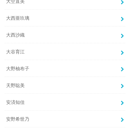
大空直美
大西亜玖璃
大西沙織
大谷育江
大野柚布子
天野聡美
安済知佳
安野希世乃