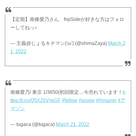
【定期】南條愛乃さん、fripSideが好きな方はフォロ
ーしてねっ♪
— 主義@じょるキチマン('ω') (@shimaZaya)
March 2
1, 2022
南條愛乃/ 東京 1/3650(初回限定…今売れています！
h
ttps://t.co/Q5XJSVjwGF
#follow
#sougo
#Amazon
#ア
マゾン
— tugaca (@tugaca)
March 21, 2022