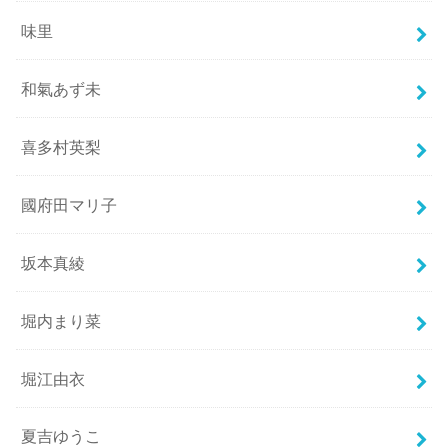
味里
和氣あず未
喜多村英梨
國府田マリ子
坂本真綾
堀内まり菜
堀江由衣
夏吉ゆうこ