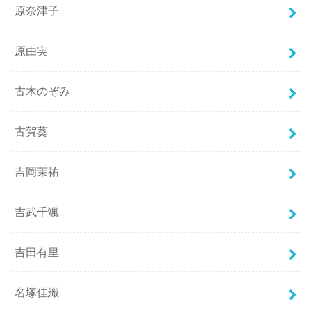
原奈津子
原由実
古木のぞみ
古賀葵
吉岡茉祐
吉武千颯
吉田有里
名塚佳織