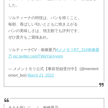
した。
ソルティーナの特技は、パンを焼くこと。
毎朝、香ばしい匂いとともに焼き上がる
パンの美味しさは、領主館でも評判です。
ぜひ貴方もご賞味あれ。
ソルティーナCV：南條愛乃
#メメモリRT_31
#南條愛
乃
pic.twitter.com/TWqYaUyyom
— メメントモリ公式【事前登録受付中】 (@mement
omori_boi)
March 21, 2022
きみを探しに ／ 南條愛乃