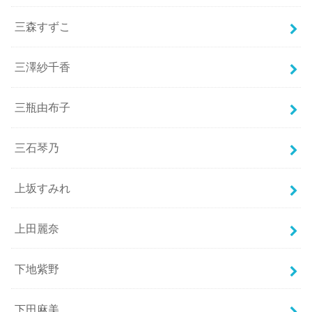
三森すずこ
三澤紗千香
三瓶由布子
三石琴乃
上坂すみれ
上田麗奈
下地紫野
下田麻美