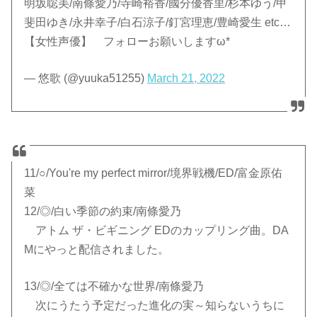
明坂聡美/南條愛乃/寺崎裕香/國分優香里/杉本ゆう/甲
斐田ゆき/永井幸子/白石涼子/釘宮理恵/豊崎愛生 etc…
【女性声優】 フォローお願いしますω*
— 悠歌 (@yuuka51255)
March 21, 2022
11/○/You're my perfect mirror/境界戦機/ED/富金原佑
菜
12/◎/白い季節の約束/南條愛乃
アトム ザ・ビギニング EDのカップリング曲。DA
Mにやっと配信されました。
13/◎/全ては不確かな世界/南條愛乃
次にうたう予定だった進化の実～知らないうちに