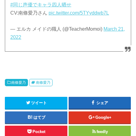
#同じ声優でキャラ四人晒せ
CV:南條愛乃さん
pic.twitter.com/5TYyddwb7L
— エルカ メイドの職人 (@TeacherMomoi)
March 21,
2022
南條愛乃
南條愛乃
ツイート
シェア
はてブ
Google+
Pocket
feedly