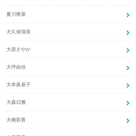
夏川椎菜
大久保瑠美
大原さやか
大坪由佳
大本眞基子
大森日雅
大橋彩香