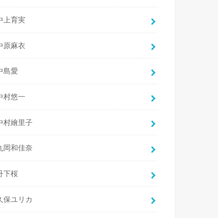
中上育実
中原麻衣
中島愛
中村悠一
中村繪里子
丸岡和佳奈
丹下桜
久保ユリカ