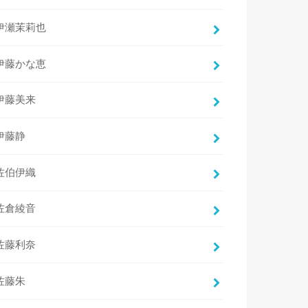
伊瀬茉莉也
伊藤かな恵
伊藤美来
伊藤静
佐伯伊織
佐倉綾音
佐藤利奈
佐藤朱