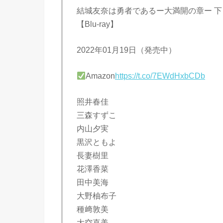
結城友奈は勇者であるー大満開の章ー 下
【Blu-ray】
2022年01月19日（発売中）
Amazon
https://t.co/7EWdHxbCDb
照井春佳
三森すずこ
内山夕実
黒沢ともよ
長妻樹里
花澤香菜
田中美海
大野柚布子
種﨑敦美
大空直美