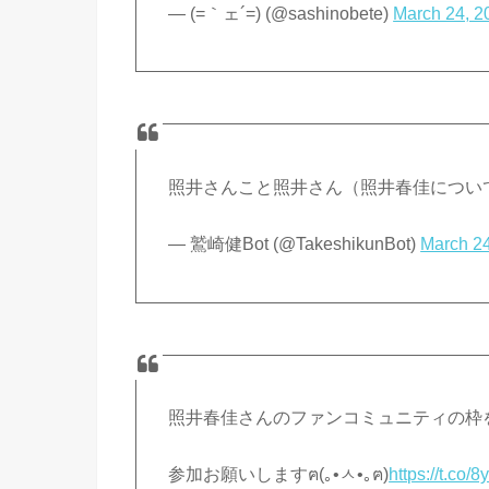
— (=｀ェ´=) (@sashinobete)
March 24, 2
照井さんこと照井さん（照井春佳につい
— 鷲崎健Bot (@TakeshikunBot)
March 24
照井春佳さんのファンコミュニティの枠
参加お願いしますฅ(｡•ㅅ•｡ฅ)
https://t.co