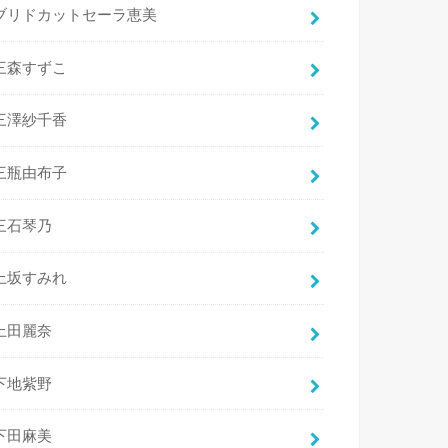
ブリドカットセーラ恵美
三森すずこ
三澤紗千香
三瓶由布子
三石琴乃
上坂すみれ
上田麗奈
下地紫野
下田麻美