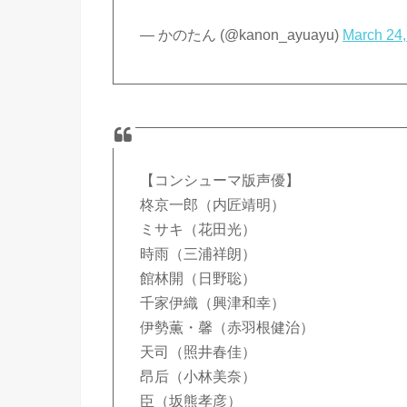
— かのたん (@kanon_ayuayu)
March 24,
【コンシューマ版声優】
柊京一郎（内匠靖明）
ミサキ（花田光）
時雨（三浦祥朗）
館林開（日野聡）
千家伊織（興津和幸）
伊勢薫・馨（赤羽根健治）
天司（照井春佳）
昂后（小林美奈）
臣（坂熊孝彦）