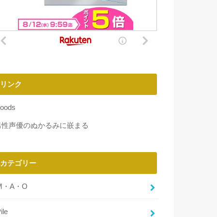
リンク
oods
男性声優のぬかるみに嵌まる
カテゴリー
M・A・O
ile