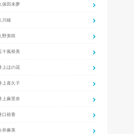
久保田未夢
久川綾
久野美咲
五十嵐裕美
井上ほの花
井上喜久子
井上麻里奈
井口裕香
今井麻美