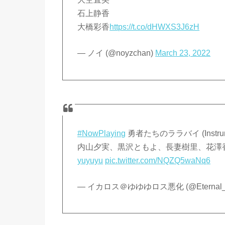
石上静香
大橋彩香
https://t.co/dHWXS3J6zH
— ノイ (@noyzchan)
March 23, 2022
#NowPlaying
勇者たちのララバイ (Instr
内山夕実、黒沢ともよ、長妻樹里、花澤香
yuyuyu
pic.twitter.com/NQZQ5waNq6
— イカロス＠ゆゆゆロス悪化 (@Eternal_I