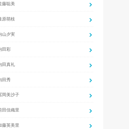
佐藤聡美
佳原萌枝
内山夕実
内田彩
内田真礼
内田秀
冨岡美沙子
前田佳織里
加藤英美里