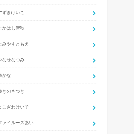
すずきけいこ
たかはし智秋
たみやすともえ
やなせなつみ
ゆかな
ゆきのさつき
よこざわけい子
ファイルーズあい