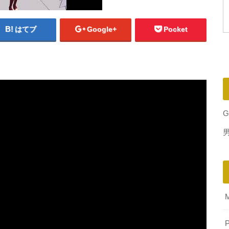
はてブ
Google+
Pocket
G
P