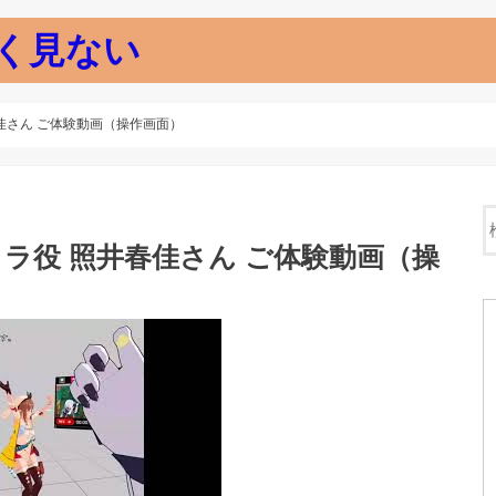
く見ない
照井春佳さん ご体験動画（操作画面）
o】リラ役 照井春佳さん ご体験動画（操