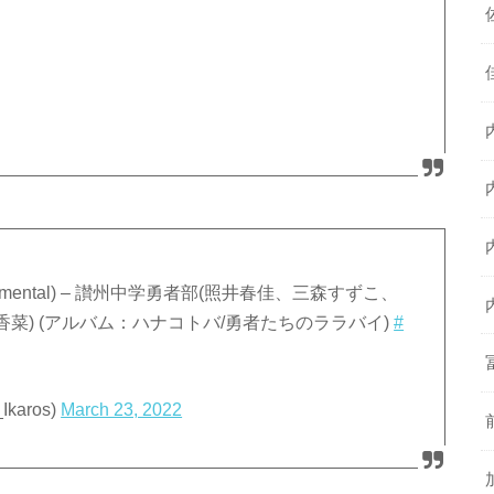
umental) – 讃州中学勇者部(照井春佳、三森すずこ、
菜) (アルバム：ハナコトバ/勇者たちのララバイ)
#
karos)
March 23, 2022