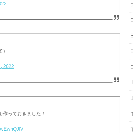
022
て）
, 2022
を作っておきました！
/8ywEwnQJIV