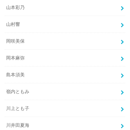
山本彩乃
山村響
岡咲美保
岡本麻弥
島本須美
嶺内ともみ
川上とも子
川井田夏海