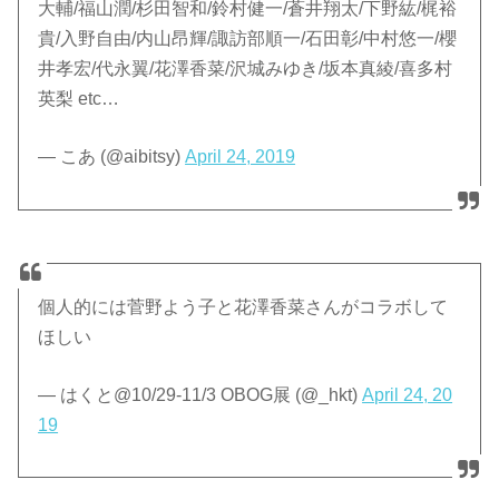
大輔/福山潤/杉田智和/鈴村健一/蒼井翔太/下野紘/梶裕
貴/入野自由/内山昂輝/諏訪部順一/石田彰/中村悠一/櫻
井孝宏/代永翼/花澤香菜/沢城みゆき/坂本真綾/喜多村
英梨 etc…
— こあ (@aibitsy)
April 24, 2019
個人的には菅野よう子と花澤香菜さんがコラボして
ほしい
— はくと@10/29-11/3 OBOG展 (@_hkt)
April 24, 20
19