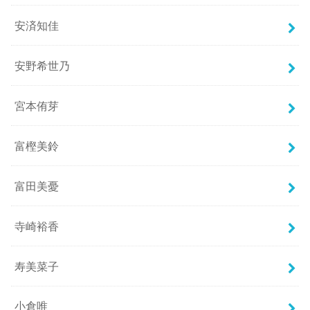
安済知佳
安野希世乃
宮本侑芽
富樫美鈴
富田美憂
寺崎裕香
寿美菜子
小倉唯