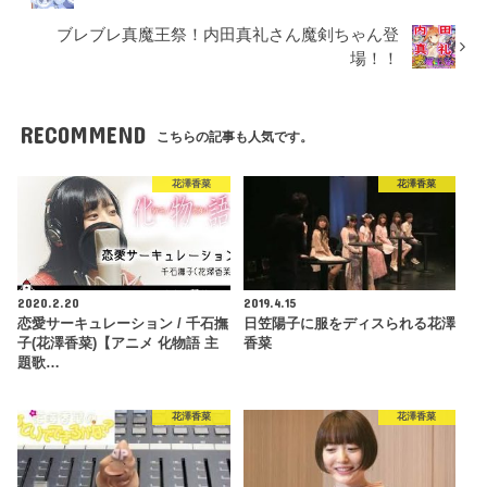
ブレブレ真魔王祭！内田真礼さん魔剣ちゃん登
場！！
RECOMMEND
こちらの記事も人気です。
花澤香菜
花澤香菜
2020.2.20
2019.4.15
恋愛サーキュレーション / 千石撫
日笠陽子に服をディスられる花澤
子(花澤香菜)【アニメ 化物語 主
香菜
題歌…
花澤香菜
花澤香菜