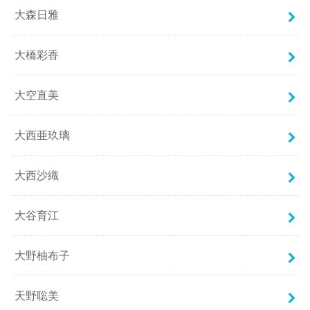
大森日雅
大橋彩香
大空直美
大西亜玖璃
大西沙織
大谷育江
大野柚布子
天野聡美