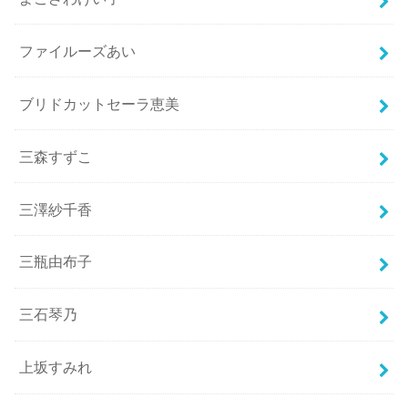
ファイルーズあい
ブリドカットセーラ恵美
三森すずこ
三澤紗千香
三瓶由布子
三石琴乃
上坂すみれ