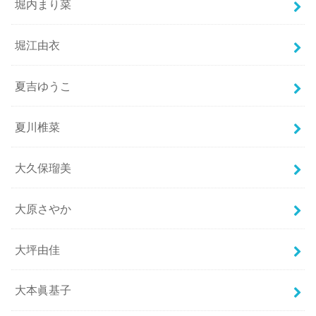
堀内まり菜
堀江由衣
夏吉ゆうこ
夏川椎菜
大久保瑠美
大原さやか
大坪由佳
大本眞基子