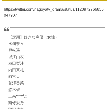
https://twitter.com/nagoyatv_drama/status/1120972766855
847937
【定期】好きな声優（女性）
水樹奈々
戸松遥
堀江由衣
種田梨沙
内田真礼
雨宮天
花澤香菜
悠木碧
三森すずこ
南條愛乃