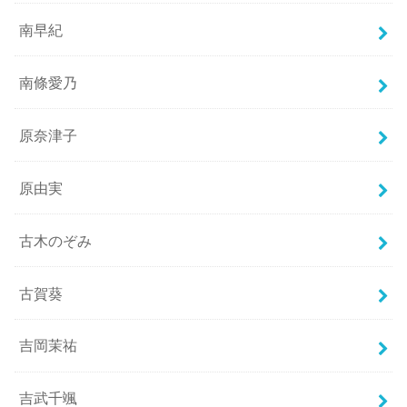
南早紀
南條愛乃
原奈津子
原由実
古木のぞみ
古賀葵
吉岡茉祐
吉武千颯