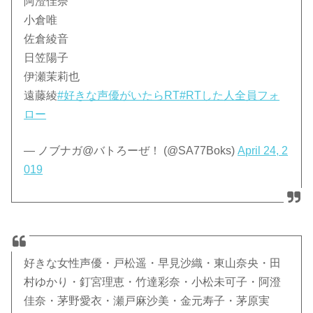
阿澄佳奈
小倉唯
佐倉綾音
日笠陽子
伊瀬茉莉也
遠藤綾
#好きな声優がいたらRT
#RTした人全員フォ
ロー
— ノブナガ@バトろーぜ！ (@SA77Boks)
April 24, 2
019
好きな女性声優・戸松遥・早見沙織・東山奈央・田
村ゆかり・釘宮理恵・竹達彩奈・小松未可子・阿澄
佳奈・茅野愛衣・瀬戸麻沙美・金元寿子・茅原実