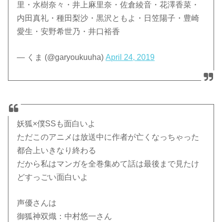
里・水樹奈々・井上麻里奈・佐倉綾音・花澤香菜・
内田真礼・種田梨沙・黒沢ともよ・日笠陽子・豊崎
愛生・安野希世乃・井口裕香
— くま (@garyoukuuha)
April 24, 2019
妖狐×僕SSも面白いよ
ただこのアニメは放送中に作者が亡くなっちゃった
都合上いきなり終わる
だから私はマンガを全巻集めて話は最後まで見たけ
どすっごい面白いよ
声優さんは
御狐神双熾：中村悠一さん