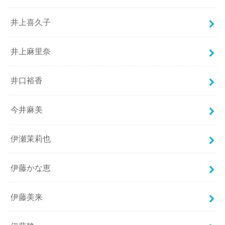
井上喜久子
井上麻里奈
井口裕香
今井麻美
伊瀬茉莉也
伊藤かな恵
伊藤美来