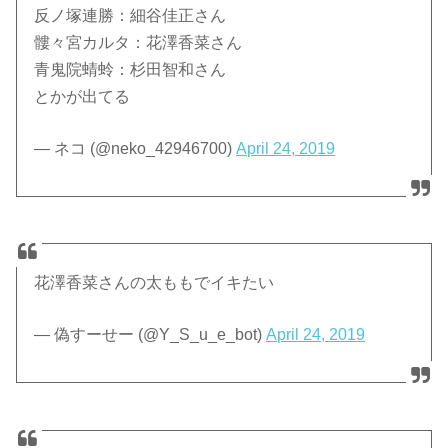
反ノ塚連勝：細谷佳正さん
髏々宮カルタ：花澤香菜さん
青鬼院蜻蛉：杉田智和さん
とかが出てる
— ネコ (@neko_42946700)
April 24, 2019
花澤香菜さんの太ももでイキたい
— 偽すーせー (@Y_S_u_e_bot)
April 24, 2019