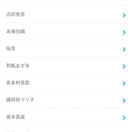
吉田有里
名塚佳織
味里
和氣あず未
喜多村英梨
國府田マリ子
坂本真綾