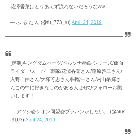
花澤香菜はとりあえず流れないだろうなww
— ふ る た ん (@fu_773_ru)
April 24, 2019
[定期]キングダムハーツ/ペルソナ/物語シリーズ/仮面
ライダー/スーパー戦隊/花澤香菜さん/藤原啓二さん/
入野自由さん/大塚芳忠さん/関智一さん/内山昂輝さ
んこの中に好きなものがある人はぜひフォローお願
いします！
— アツシ@シオン同盟@ブラバンがしたい。 (@atus
i3103)
April 24, 2019