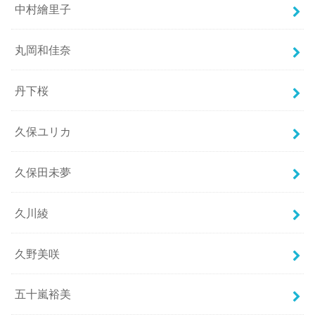
中村繪里子
丸岡和佳奈
丹下桜
久保ユリカ
久保田未夢
久川綾
久野美咲
五十嵐裕美