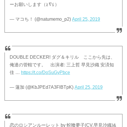
ーお願いします（≧∇≦）
— マコち！ (@natumemo_p2)
April 25, 2019
DOUBLE DECKER! ダグ＆キリル ここから先は、
俺達の管轄です。 出演者: 三上哲 早見沙織 安済知
佳 …
https://t.co/DoSuGyPbce
— 蓮加 (@KbJPEd7A3FlBTpK)
April 25, 2019
恋のロシアンルーレット by 蛇喰夢子(CV.早見沙織)&