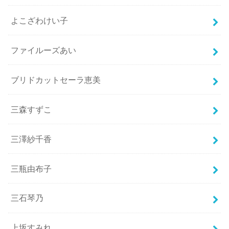
よこざわけい子
ファイルーズあい
ブリドカットセーラ恵美
三森すずこ
三澤紗千香
三瓶由布子
三石琴乃
上坂すみれ