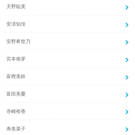
天野聡美
安済知佳
安野希世乃
宮本侑芽
富樫美鈴
富田美憂
寺崎裕香
寿美菜子