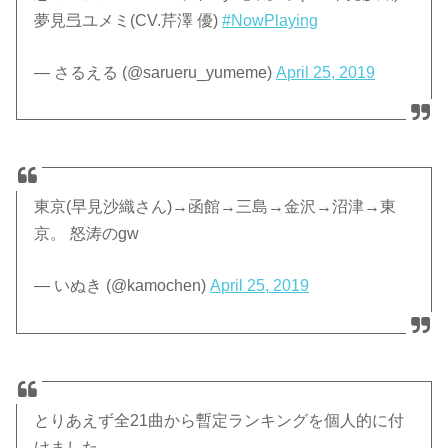
夢見弖ユメミ(CV.芹澤 優)
#NowPlaying
— さるえる (@sarueru_yumeme)
April 25, 2019
東京(早見沙織さん)→函館→三島→金沢→沼津→東
京。 怒涛のgw
— いぬき (@kamochen)
April 25, 2019
とりあえず全21曲から暫定ランキングを個人的に付
けました