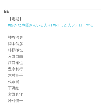
【定期】
#好きな声優さんいる人RT
#RTした人フォローする
神谷浩史
岡本信彦
柿原徹也
入野自由
江口拓也
豊永利行
木村良平
代永翼
下野紘
宮野真守
鈴村健一