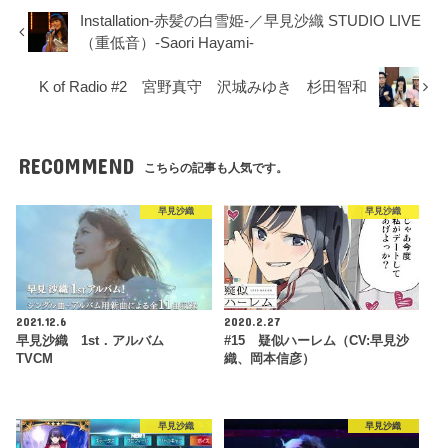
Installation-赤髪の白雪姫-／早見沙織 STUDIO LIVE
（重低音）-Saori Hayami-
K of Radio #2 宮野真守 沢城みゆき 杉田智和
RECOMMEND
こちらの記事も人気です。
早見沙織
早見沙織
2021.12.6
2020.2.27
早見沙織 1st．アルバム
#15 疑似ハーレム（CV:早見沙
TVCM
織、岡本信彦）
早見沙織
早見沙織