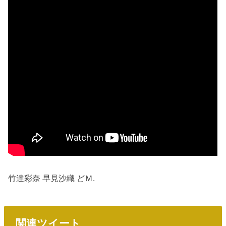
竹達彩奈 早見沙織 どＭ.
関連ツイート