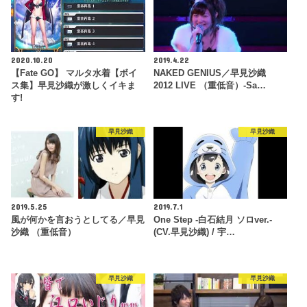
2020.10.20
2019.4.22
【Fate GO】 マルタ水着【ボイ
NAKED GENIUS／早見沙織
ス集】早見沙織が激しくイキま
2012 LIVE （重低音）-Sa…
す!
早見沙織
早見沙織
2019.5.25
2019.7.1
風が何かを言おうとしてる／早見
One Step -白石結月 ソロver.-
沙織 （重低音）
(CV.早見沙織) / 宇…
早見沙織
早見沙織