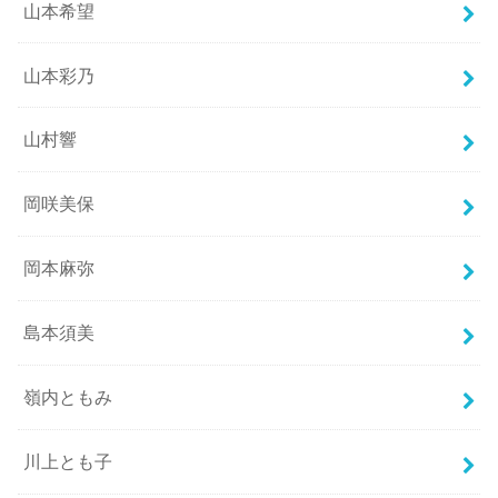
山本希望
山本彩乃
山村響
岡咲美保
岡本麻弥
島本須美
嶺内ともみ
川上とも子