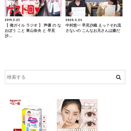
2019.5.23
2020.5.24
【 俺ガイル ラジオ 】 声優 の な
中村悠一 早見沙織 えっ？それ流
おぼう こと 東山奈央 と 早見
さないの こんなお兄さんは嫌だ
沙…