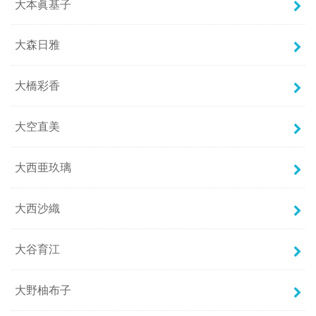
大本眞基子
大森日雅
大橋彩香
大空直美
大西亜玖璃
大西沙織
大谷育江
大野柚布子