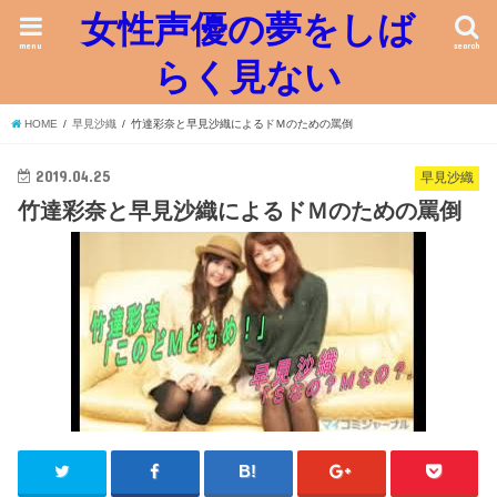
女性声優の夢をしば
menu
search
らく見ない
HOME
早見沙織
竹達彩奈と早見沙織によるドＭのための罵倒
2019.04.25
早見沙織
竹達彩奈と早見沙織によるドＭのための罵倒