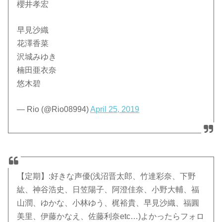
櫻井孝宏
早見沙織
花澤香菜
沢城みゆき
楠田亜衣奈
悠木碧
— Rio (@Rio08994)
April 25, 2019
【定期】:好きな声優(浅沼晋太郎、竹達彩奈、下野
紘、神谷浩史、日笠陽子、阿澄佳奈、小野大輔、福
山潤、ゆかな、小林ゆう、梶裕貴、早見沙織、福圓
美里、伊藤かなえ、佐藤利奈etc…)よかったらフォロ