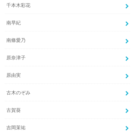
千本木彩花
南早紀
南條愛乃
原奈津子
原由実
古木のぞみ
古賀葵
吉岡茉祐