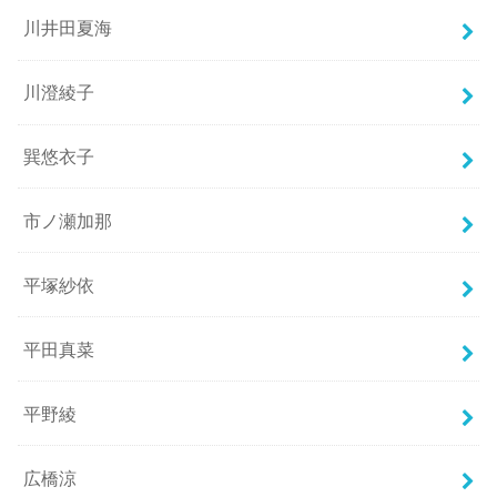
川井田夏海
川澄綾子
巽悠衣子
市ノ瀬加那
平塚紗依
平田真菜
平野綾
広橋涼