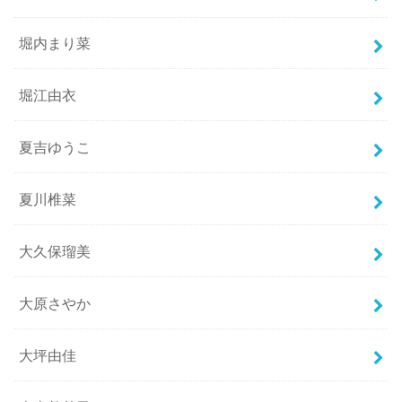
堀内まり菜
堀江由衣
夏吉ゆうこ
夏川椎菜
大久保瑠美
大原さやか
大坪由佳