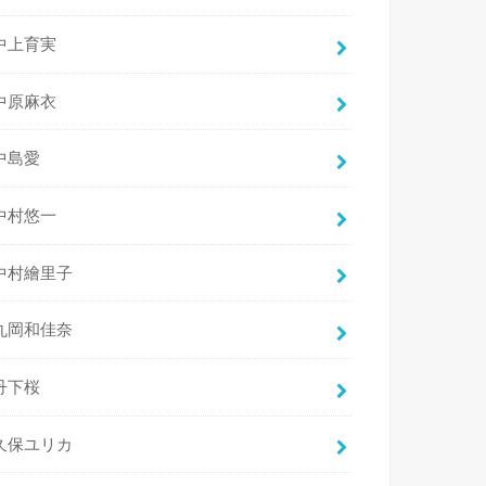
中上育実
中原麻衣
中島愛
中村悠一
中村繪里子
丸岡和佳奈
丹下桜
久保ユリカ