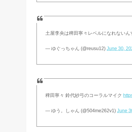
土屋李央は稗田寧々レベルになれないん
— ゆぐっちゃん (@reusu12)
June 30, 20
稗田寧々 鈴代紗弓のコーラルマイク
http
— ゆう。しゃん (@504me262v1)
June 3