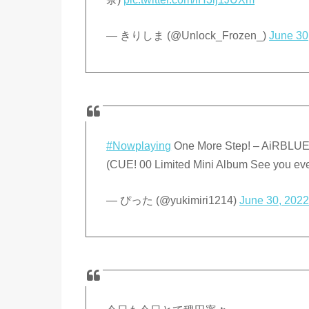
— きりしま (@Unlock_Frozen_)
June 30
#Nowplaying
One More Step! – AiR
(CUE! 00 Limited Mini Album See you ev
— ぴった (@yukimiri1214)
June 30, 202