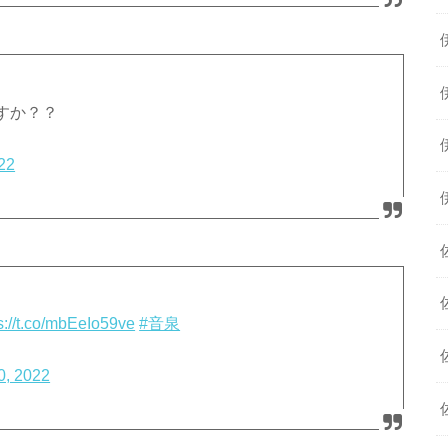
すか？？
22
s://t.co/mbEeIo59ve
#音泉
0, 2022