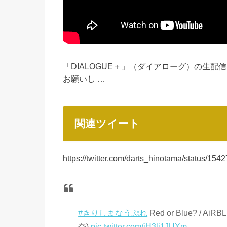
「DIALOGUE＋」（ダイアローグ）の生配信
お願いし …
関連ツイート
https://twitter.com/darts_hinotama/status/1
#きりしまなうぷれ
Red or Blue? / 
奈)
pic.twitter.com/iH3lj1JUXm