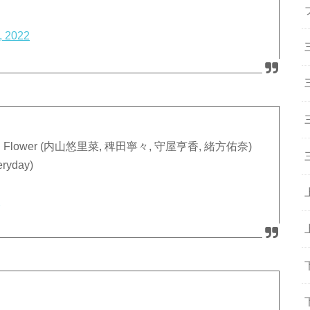
, 2022
BLUE Flower (内山悠里菜, 稗田寧々, 守屋亨香, 緒方佑奈)
eryday)
2