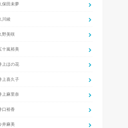
久保田未夢
久川綾
久野美咲
五十嵐裕美
井上ほの花
井上喜久子
井上麻里奈
井口裕香
今井麻美