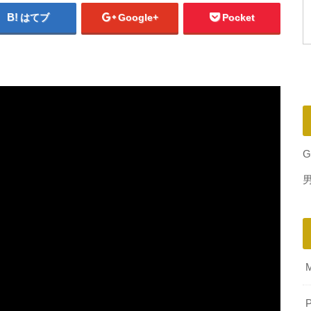
はてブ
Google+
Pocket
G
P