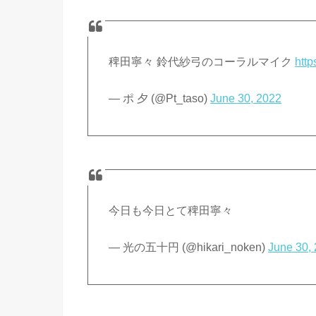
稗田寧々 鈴代紗弓のコーラルマイク
http
— ポ 夕 (@Pt_taso)
June 30, 2022
今日も今日とて稗田寧々
— 光の五十円 (@hikari_noken)
June 30,