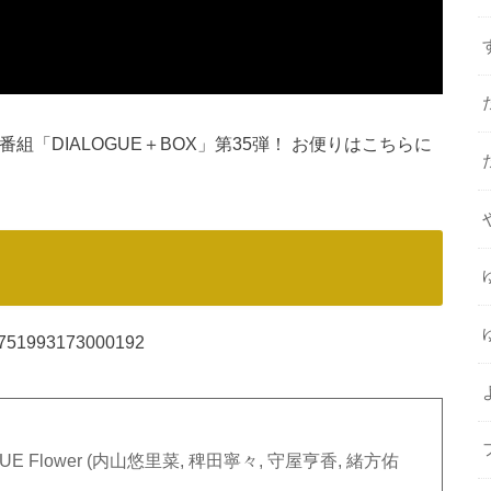
番組「DIALOGUE＋BOX」第35弾！ お便りはこちらに
542751993173000192
AiRBLUE Flower (内山悠里菜, 稗田寧々, 守屋亨香, 緒方佑