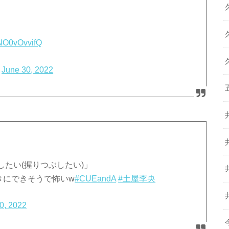
m/NO0vOvvifQ
)
June 30, 2022
たい(握りつぶしたい)」
きにできそうで怖いw
#CUEandA
#土屋李央
0, 2022