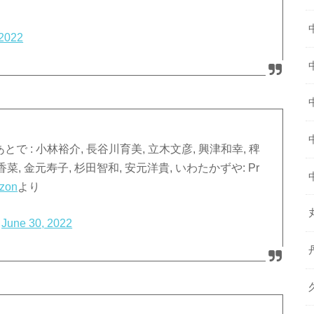
 2022
とで : ⼩林裕介, ⻑⾕川育美, 立木文彦, 興津和幸, 稗
香菜, 金元寿子, 杉⽥智和, 安元洋貴, いわたかずや: Pr
zon
より
)
June 30, 2022