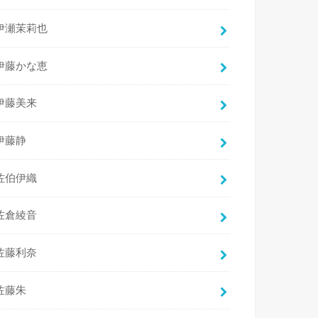
伊瀬茉莉也
伊藤かな恵
伊藤美来
伊藤静
佐伯伊織
佐倉綾音
佐藤利奈
佐藤朱