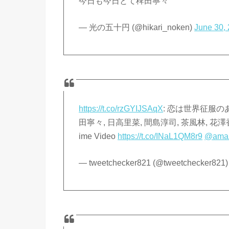
今日も今日とて稗田寧々
— 光の五十円 (@hikari_noken)
June 30,
https://t.co/rzGYIJSAqX
: 恋は世界征服のあ
⽥寧々, ⽇⾼⾥菜, 間島淳司, 茶⾵林, 花澤
ime Video
https://t.co/INaL1QM8r9
@ama
— tweetchecker821 (@tweetchecker821