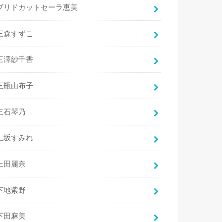
ブリドカットセーラ恵美
三森すずこ
三澤紗千香
三瓶由布子
三石琴乃
上坂すみれ
上田麗奈
下地紫野
下田麻美