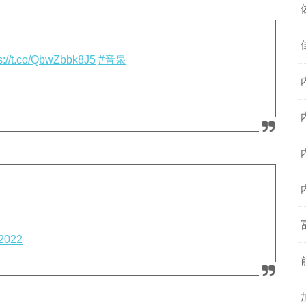
s://t.co/QbwZbbk8J5
#音泉
 2022