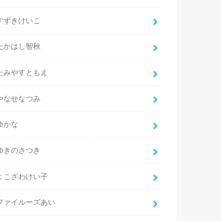
すずきけいこ
たかはし智秋
たみやすともえ
やなせなつみ
ゆかな
ゆきのさつき
よこざわけい子
ファイルーズあい