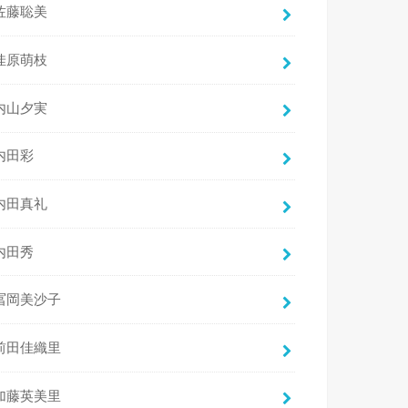
佐藤聡美
佳原萌枝
内山夕実
内田彩
内田真礼
内田秀
冨岡美沙子
前田佳織里
加藤英美里