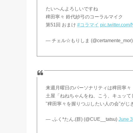
たいへんよろしいですね
稗田寧々 鈴代紗弓のコーラルマイク
第51回 おまけ
#コラマイ
pic.twitter.co
— チェル☆もりしま (@certamente_mor
来週月曜日のパーソナリティは稗田寧々
土屋「ねねちゃんをね、こう、キュッてし
"稗田寧々を握りつぶしたい人の会"がじ
— .ふく*たん.(群) (@CUE__tatsu)
June 3