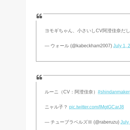
ヨモギちゃん、小さいしCV阿澄佳奈だ
— ウォール (@kabeckham2007)
July 1, 
ルーニ（CV：阿澄佳奈）
#shindanmaker
ニャル子？
pic.twitter.com/IMgtGCarJ8
— チューブラベルズⅢ (@raberuzu)
July