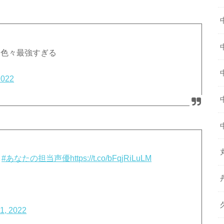
し色々最強すぎる
2022
#あなたの担当声優
https://t.co/bFqjRiLuLM
 1, 2022