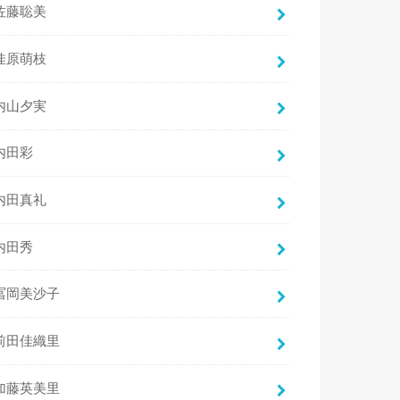
佐藤聡美
佳原萌枝
内山夕実
内田彩
内田真礼
内田秀
冨岡美沙子
前田佳織里
加藤英美里