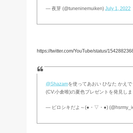
— 夜芽 (@tuneninemuiken)
July 1, 2022
https://twitter.com/YouTube/status/1542882
@Shazam
を使ってあおい ひなた かえで ここ
(CV:小倉唯)の夏色プレゼントを発見し
— ピロシキだよ～(●・▽・●) (@hsrmy_i