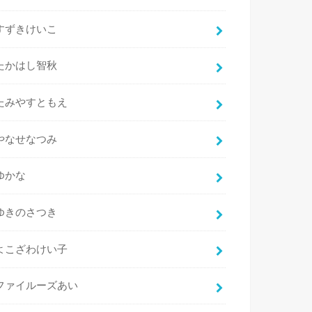
すずきけいこ
たかはし智秋
たみやすともえ
やなせなつみ
ゆかな
ゆきのさつき
よこざわけい子
ファイルーズあい