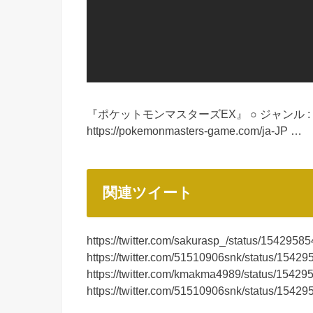
『ポケットモンマスターズEX』 ○ ジャンル :
https://pokemonmasters-game.com/ja-JP …
関連ツイート
https://twitter.com/sakurasp_/status/154295
https://twitter.com/51510906snk/status/154
https://twitter.com/kmakma4989/status/154
https://twitter.com/51510906snk/status/154