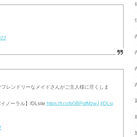
022
気でフレンドリーなメイドさんがご主人様に尽くしま
ーラル】/DLsite
https://t.co/bOBPgfMzwJ
#DLsi
2