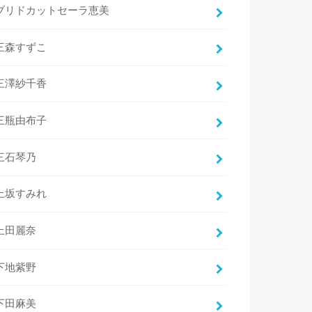
ブリドカットセーラ恵美
三森すずこ
三澤紗千香
三瓶由布子
三石琴乃
上坂すみれ
上田麗奈
下地紫野
下田麻美