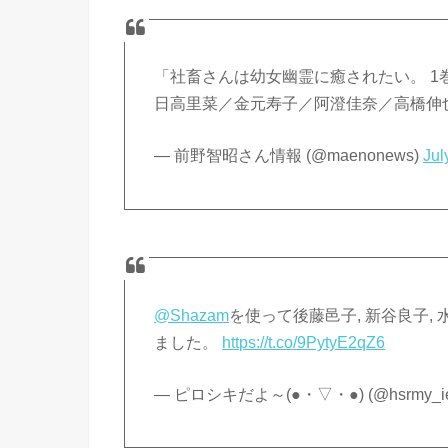
「社畜さんは幼女幽霊に癒されたい。 1巻
日高里菜／金元寿子／阿澄佳奈／高橋伸
— 前野智昭さん情報 (@maenonews)
Jul
@Shazam
を使って後藤邑子, 新谷良子,
ました。
https://t.co/9PytyE2qZ6
— ピロシキだよ～(●・▽・●) (@hsrmy_i