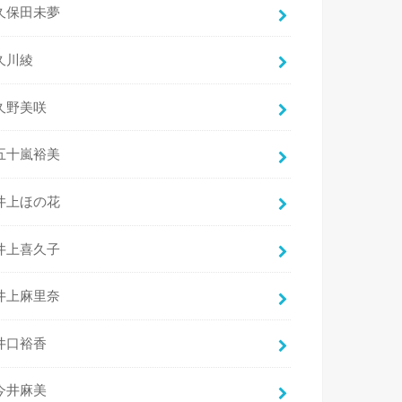
久保田未夢
久川綾
久野美咲
五十嵐裕美
井上ほの花
井上喜久子
井上麻里奈
井口裕香
今井麻美