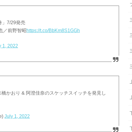
」7/29発売
也／前野智昭
https://t.co/BbKm8S1GGh
y 1, 2022
 水橋かおり & 阿澄佳奈のスケッチスイッチを発見し
e)
July 1, 2022