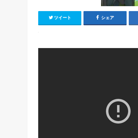
ツイート
シェア