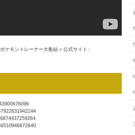
 ポケモントレーナー大集結 ○ 公式サイト :
8543900676096
2957922631942144
2956874437259264
2956510946672640