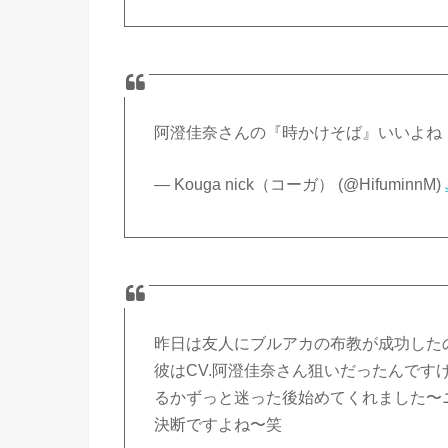
阿澄佳奈さんの『時かけそば』いいよね
— Kouga nick（コーガ） (@HifuminnM)
昨日は友人にブルアカの布教が成功した
彼はCV.阿澄佳奈さん狙いだったんですけ
るかずっと迷った後始めてくれました〜
決断ですよね〜笑