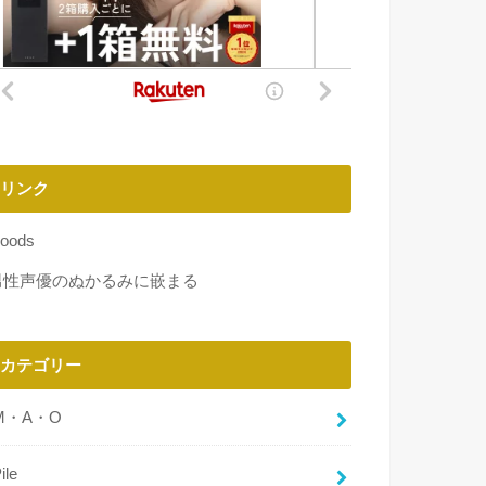
リンク
oods
男性声優のぬかるみに嵌まる
カテゴリー
M・A・O
ile