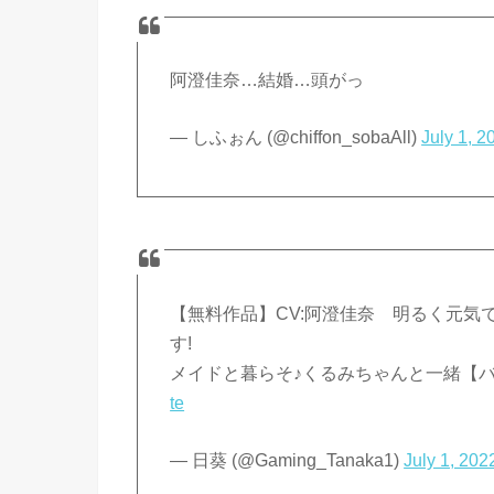
阿澄佳奈…結婚…頭がっ
— しふぉん (@chiffon_sobaAll)
July 1, 2
【無料作品】CV:阿澄佳奈 明るく元
す!
メイドと暮らそ♪くるみちゃんと一緒【バイノ
te
— 日葵 (@Gaming_Tanaka1)
July 1, 202