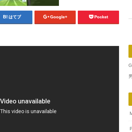
はてブ
Google+
Pocket
G
P