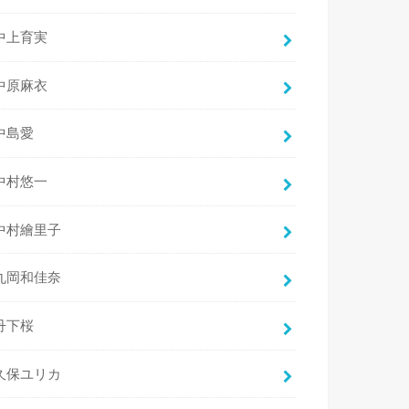
中上育実
中原麻衣
中島愛
中村悠一
中村繪里子
丸岡和佳奈
丹下桜
久保ユリカ