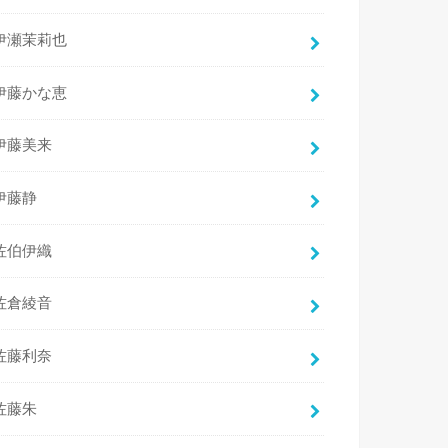
伊瀬茉莉也
伊藤かな恵
伊藤美来
伊藤静
佐伯伊織
佐倉綾音
佐藤利奈
佐藤朱