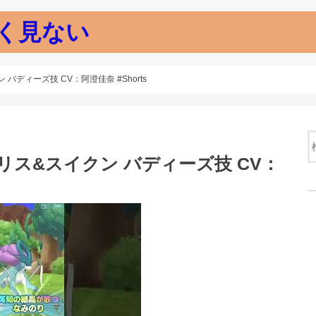
く見ない
ディーズ技 CV：阿澄佳奈 #Shorts
リス&スイクン バディーズ技 CV：