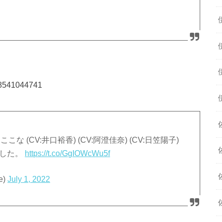
368541044741
な (CV:井口裕香) (CV:阿澄佳奈) (CV:日笠陽子)
ました。
https://t.co/GgIOWcWu5f
e)
July 1, 2022