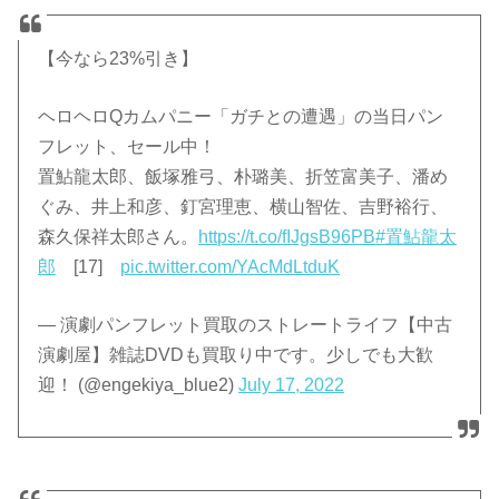
【今なら23%引き】
ヘロヘロQカムパニー「ガチとの遭遇」の当日パン
フレット、セール中！
置鮎龍太郎、飯塚雅弓、朴璐美、折笠富美子、潘め
ぐみ、井上和彦、釘宮理恵、横山智佐、吉野裕行、
森久保祥太郎さん。
https://t.co/fIJgsB96PB
#置鮎龍太
郎
[17]
pic.twitter.com/YAcMdLtduK
— 演劇パンフレット買取のストレートライフ【中古
演劇屋】雑誌DVDも買取り中です。少しでも大歓
迎！ (@engekiya_blue2)
July 17, 2022