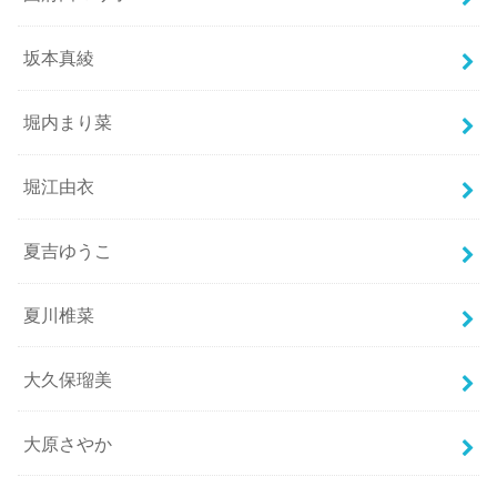
坂本真綾
堀内まり菜
堀江由衣
夏吉ゆうこ
夏川椎菜
大久保瑠美
大原さやか