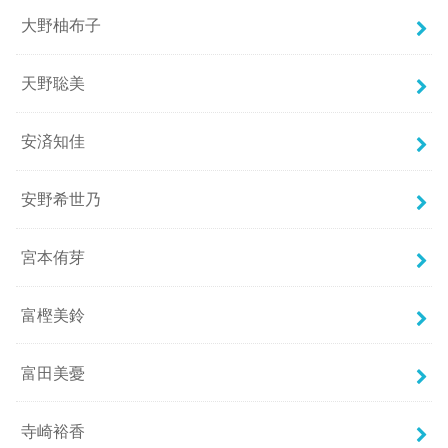
大野柚布子
天野聡美
安済知佳
安野希世乃
宮本侑芽
富樫美鈴
富田美憂
寺崎裕香