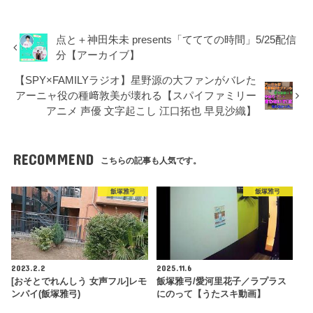
点と＋神田朱未 presents「ててての時間」5/25配信
分【アーカイブ】
【SPY×FAMILYラジオ】星野源の大ファンがバレた
アーニャ役の種﨑敦美が壊れる【スパイファミリー
アニメ 声優 文字起こし 江口拓也 早見沙織】
RECOMMEND
こちらの記事も人気です。
飯塚雅弓
飯塚雅弓
2023.2.2
2025.11.6
[おそとでれんしう 女声フル]レモ
飯塚雅弓/愛河里花子／ラプラス
ンパイ(飯塚雅弓)
にのって【うたスキ動画】