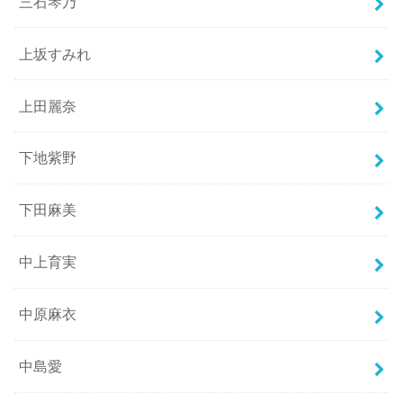
三石琴乃
上坂すみれ
上田麗奈
下地紫野
下田麻美
中上育実
中原麻衣
中島愛