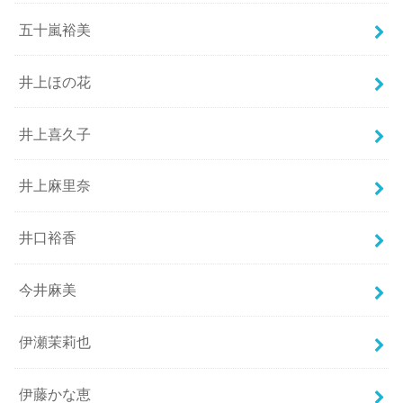
五十嵐裕美
井上ほの花
井上喜久子
井上麻里奈
井口裕香
今井麻美
伊瀬茉莉也
伊藤かな恵