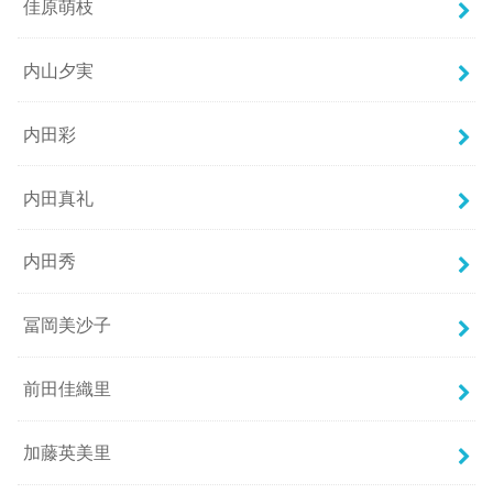
佳原萌枝
内山夕実
内田彩
内田真礼
内田秀
冨岡美沙子
前田佳織里
加藤英美里