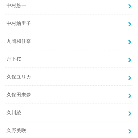
中村悠一
中村繪里子
丸岡和佳奈
丹下桜
久保ユリカ
久保田未夢
久川綾
久野美咲