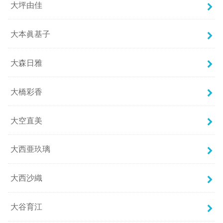
大坪由佳
大本眞基子
大森日雅
大橋彩香
大空直美
大西亜玖璃
大西沙織
大谷育江