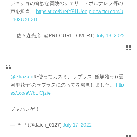
ジョジョの奇妙な冒険のシェリー・ポルナレフ等の
声を担当。
https://t.co/NrerY9HUoe
pic.twitter.com/u
RI03UXF2D
— 佐々森光彦 (@PRECURELOVER1)
July 18, 2022
@Shazam
を使ってカスミ、ラプラス (飯塚雅弓) (愛
河里花子)のラプラスにのってを発見しました。
http
s://t.co/aWbLfOjzie
ジャパレゲ！
— ᴰᴬᴵᶜᴴᴵ (@daich_0127)
July 17, 2022