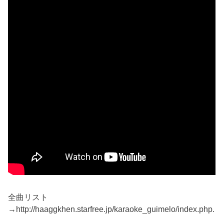
全曲リスト
→http://haaggkhen.starfree.jp/karaoke_guimelo/index.php.