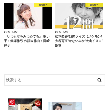
飯塚雅弓
飯塚雅弓
2023.2.27
2023.4.14
『いつも君をみつめてる』 歌い
松本梨香/12問クイズ【ポケモン/
手：飯塚雅弓 作詞＆作曲：岡崎
大谷育江/かないみか/犬山イヌコ/
律子
飯塚…