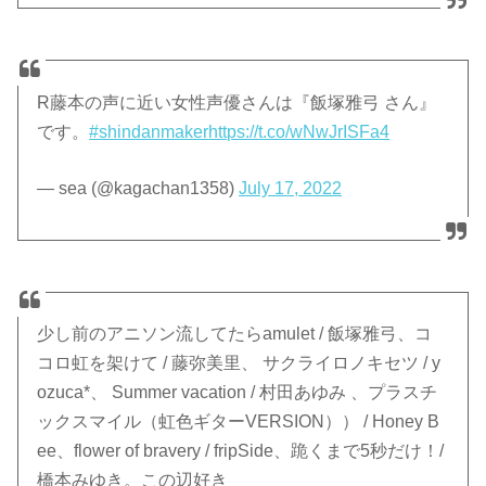
R藤本の声に近い女性声優さんは『飯塚雅弓 さん』
です。
#shindanmaker
https://t.co/wNwJrISFa4
— sea (@kagachan1358)
July 17, 2022
少し前のアニソン流してたらamulet / 飯塚雅弓、コ
コロ虹を架けて / 藤弥美里、 サクライロノキセツ / y
ozuca*、 Summer vacation / 村田あゆみ 、プラスチ
ックスマイル（虹色ギターVERSION）） / Honey B
ee、flower of bravery / fripSide、跪くまで5秒だけ！/
橋本みゆき。この辺好き