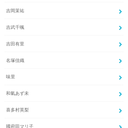
吉岡茉祐
吉武千颯
吉田有里
名塚佳織
味里
和氣あず未
喜多村英梨
國府田マリ子