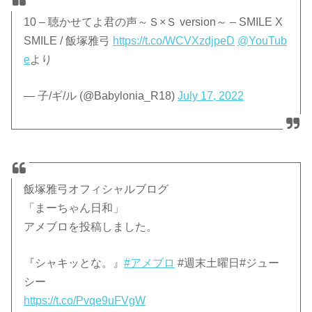
10 – 聴かせてよ君の声～Ｓ×Ｓ version～ – SMILE X
SMILE / 飯塚雅弓
https://t.co/WCVXzdjpeD
@YouTub
e
より
— 子/ギ/ル (@Babylonia_R18)
July 17, 2022
飯塚雅弓オフィシャルブログ
「まーちゃん日和」
アメブロを投稿しました。
『シャキッとな。』
#アメブロ
#週末土曜日#ジュー
シー
https://t.co/Pvqe9uFVgW