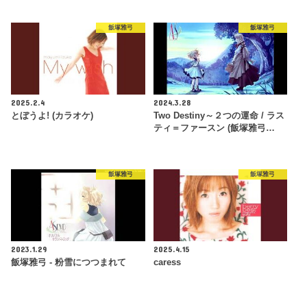
飯塚雅弓
飯塚雅弓
2025.2.4
2024.3.28
とぼうよ! (カラオケ)
Two Destiny～２つの運命 / ラス
ティ＝ファースン (飯塚雅弓…
飯塚雅弓
飯塚雅弓
2023.1.29
2025.4.15
飯塚雅弓 - 粉雪につつまれて
caress