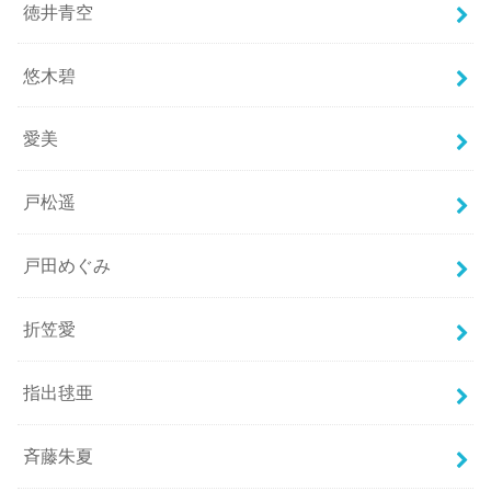
徳井青空
悠木碧
愛美
戸松遥
戸田めぐみ
折笠愛
指出毬亜
斉藤朱夏