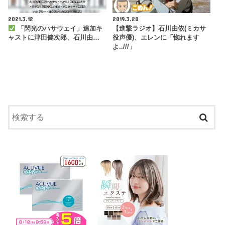
2021.3.12
2019.3.20
「閃光のハサウェイ」追加キ
【進撃ラジオ】石川由依(ミカサ
ャストに津田健次郎、石川由…
役声優)、エレンに「惚れます
よ..///」