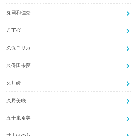
丸岡和佳奈
丹下桜
久保ユリカ
久保田未夢
久川綾
久野美咲
五十嵐裕美
井上ほの花