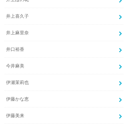
井上喜久子
井上麻里奈
井口裕香
今井麻美
伊瀬茉莉也
伊藤かな恵
伊藤美来