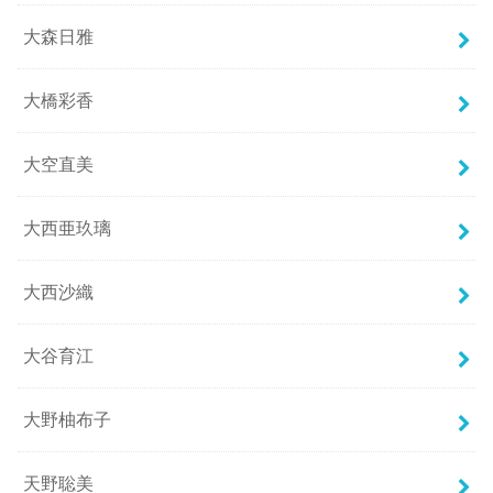
大森日雅
大橋彩香
大空直美
大西亜玖璃
大西沙織
大谷育江
大野柚布子
天野聡美