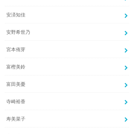
安済知佳
安野希世乃
宮本侑芽
富樫美鈴
富田美憂
寺崎裕香
寿美菜子