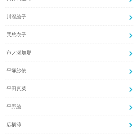
川澄綾子
巽悠衣子
市ノ瀬加那
平塚紗依
平田真菜
平野綾
広橋涼