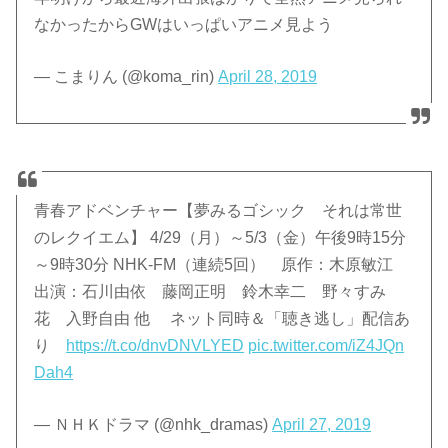
なかったからGWはいっぱいアニメ見よう
— こまりん (@koma_rin)
April 28, 2019
青春アドベンチャー【夢みるゴシック それは常世
のレクイエム】 4/29（月）～5/3（金）午後9時15分
～9時30分 NHK-FM（連続5回） 原作：木原敏江
出演：石川由依 藤岡正明 鈴木幸二 野々すみ
花 入野自由 他 ネット同時＆「聴き逃し」配信あ
り
https://t.co/dnvDNVLYED
pic.twitter.com/iZ4JQn
Dah4
— ＮＨＫドラマ (@nhk_dramas)
April 27, 2019