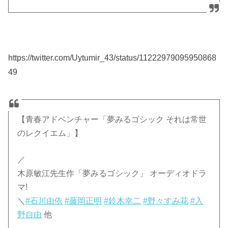
https://twitter.com/Uytumir_43/status/11222979095950868
49
【青春アドベンチャー「夢みるゴシック それは常世
のレクイエム」】
／
木原敏江先生作「夢みるゴシック」 オーディオドラ
マ!
＼
#石川由依
#藤岡正明
#鈴木幸二
#野々すみ花
#入
野自由
他