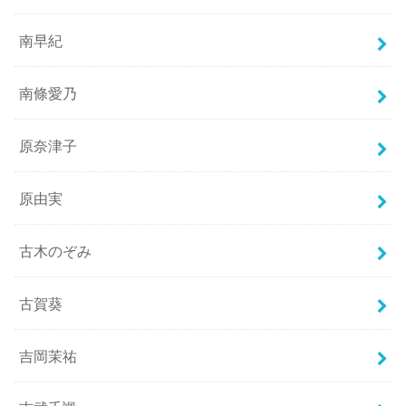
南早紀
南條愛乃
原奈津子
原由実
古木のぞみ
古賀葵
吉岡茉祐