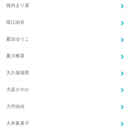
堀内まり菜
堀江由衣
夏吉ゆうこ
夏川椎菜
大久保瑠美
大原さやか
大坪由佳
大本眞基子