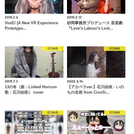
2019.3.6
2019.2.17
VoxEl (A New VR Experience
砂岡事務所プロデュース 音楽劇
Prototype…
『Love's Labour's Lost…
石川由依
石川由依
2019.7.3
2022.6.14
13の冬（曲：Linked Horizon
【アカペラver.】石川由依 - いの
歌：石川由依） cover
ちの名前 from CrosSi…
石川由依
石川由依