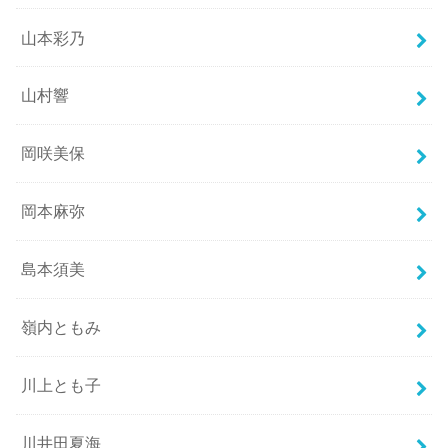
山本彩乃
山村響
岡咲美保
岡本麻弥
島本須美
嶺内ともみ
川上とも子
川井田夏海