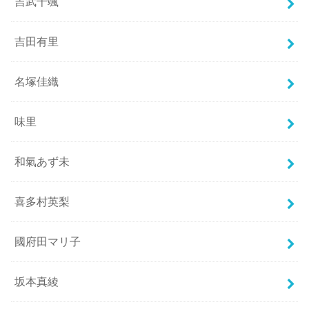
吉武千颯
吉田有里
名塚佳織
味里
和氣あず未
喜多村英梨
國府田マリ子
坂本真綾