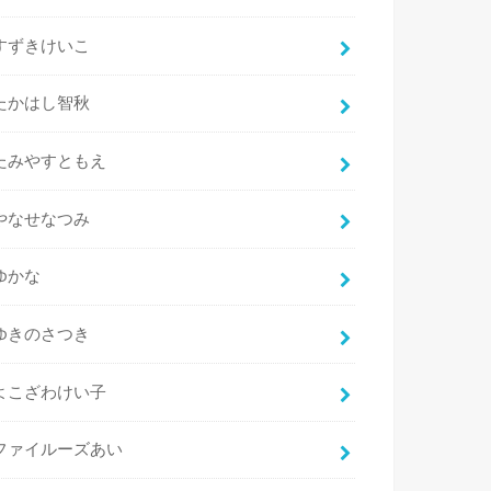
すずきけいこ
たかはし智秋
たみやすともえ
やなせなつみ
ゆかな
ゆきのさつき
よこざわけい子
ファイルーズあい