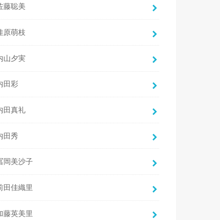
佐藤聡美
佳原萌枝
内山夕実
内田彩
内田真礼
内田秀
冨岡美沙子
前田佳織里
加藤英美里