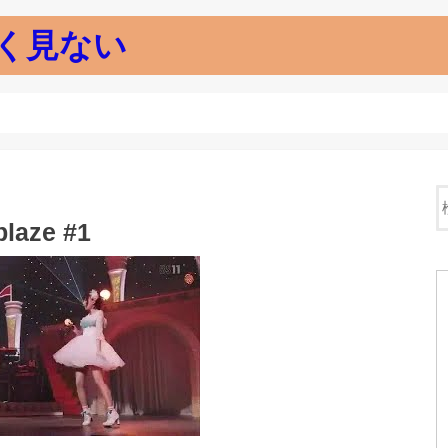
く見ない
aze #1