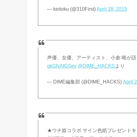
— keitoku (@310First)
April 28, 2019
声優、女優、アーティスト、小倉 唯が
gkGNAfGSev
@DIME_HACKS
より
— DIME編集部 (@DIME_HACKS)
April 
★ウチ姫コラボ サイン色紙プレゼント