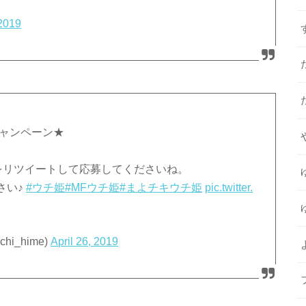
 2019
キャンペーン★
！
投稿をリツイートして応募してくださいね。
さい♪
#ウチ姫
#MFウチ姫
#まよチキウチ姫
pic.twitter.
i_hime)
April 26, 2019