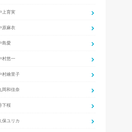
中上育実
中原麻衣
中島愛
中村悠一
中村繪里子
丸岡和佳奈
丹下桜
久保ユリカ