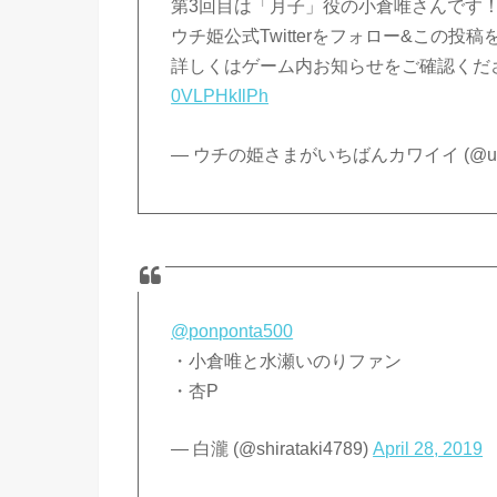
第3回目は「月子」役の小倉唯さんです
ウチ姫公式Twitterをフォロー&この
詳しくはゲーム内お知らせをご確認くだ
0VLPHkIlPh
— ウチの姫さまがいちばんカワイイ (@uch
@ponponta500
・小倉唯と水瀬いのりファン
・杏P
— 白瀧 (@shirataki4789)
April 28, 2019