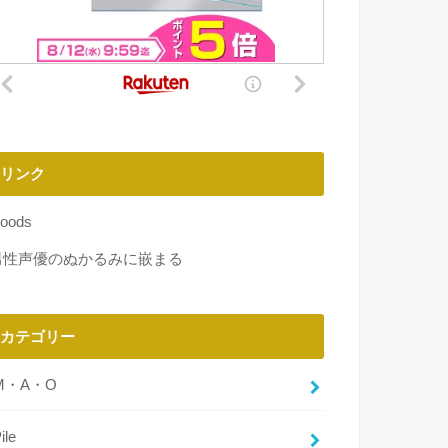
リンク
oods
男性声優のぬかるみに嵌まる
カテゴリー
M・A・O
ile