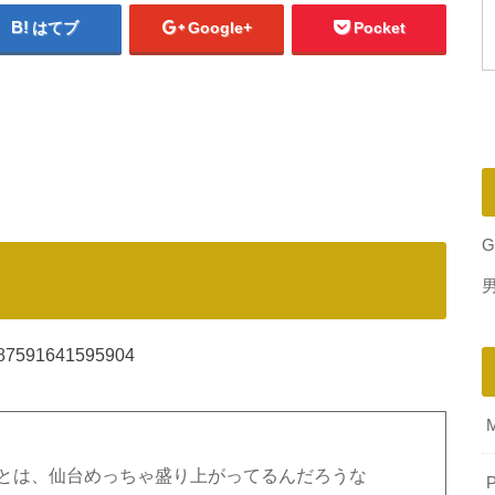
はてブ
Google+
Pocket
G
22487591641595904
てことは、仙台めっちゃ盛り上がってるんだろうな
P