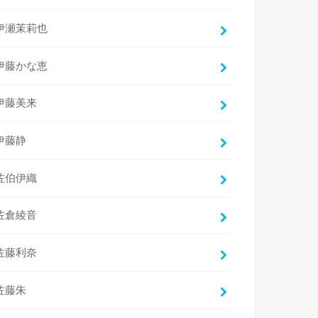
伊瀬茉莉也
伊藤かな恵
伊藤美来
伊藤静
佐伯伊織
佐倉綾音
佐藤利奈
佐藤朱