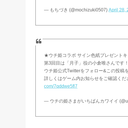
— もちづき (@mochizuki0507)
April 28,
★ウチ姫コラボ サイン色紙プレゼント
第3回目は「月子」役の小倉唯さんです
ウチ姫公式Twitterをフォロー&この
詳しくはゲーム内お知らせをご確認くだ
com/7qddwe5fl7
— ウチの姫さまがいちばんカワイイ (@uch