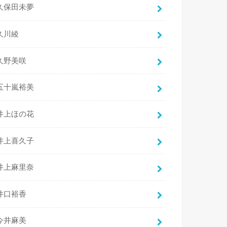
久保田未夢
久川綾
久野美咲
五十嵐裕美
井上ほの花
井上喜久子
井上麻里奈
井口裕香
今井麻美