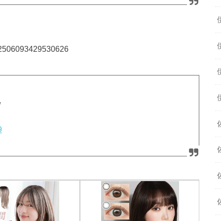
122506093429530626
w
9