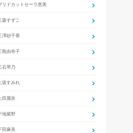
ブリドカットセーラ恵美
三森すずこ
三澤紗千香
三瓶由布子
三石琴乃
上坂すみれ
上田麗奈
下地紫野
下田麻美