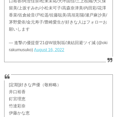
口裕香/阿澄佳奈/松来未祐/大坪由佳/三上枝織/大久保
留美/上坂すみれ/小松未可子/高森奈津美/内田彩/花澤
香菜/佐倉綾音/戸松遥/佐藤聡美/高垣彩陽/瀬戸麻沙美/
茅野愛依/金元寿子/豊崎愛生が好きな人はフォローお
願いします
— 進撃の優提督′21@W規制垢/凍結回避ツイ減 (@oki
rakumusuko)
August 16, 2022
[定期]好きな声優（敬称略）
井口裕香
釘宮理恵
竹達彩奈
伊藤かな恵