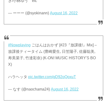
き/小林ゆう etc
— ーーー (@syokinann)
August 16, 2022
#Nowplaying
ごはんはおかず [#23『放課後!』Mix] –
放課後ティータイム (豊崎愛生, 日笠陽子, 佐藤聡美,
寿美菜子, 竹達彩奈) (K-ON! MUSIC HISTORY'S BO
X)
ハラヘッタ
pic.twitter.com/gD92oQoxuT
— なす (@naochama24)
August 16, 2022