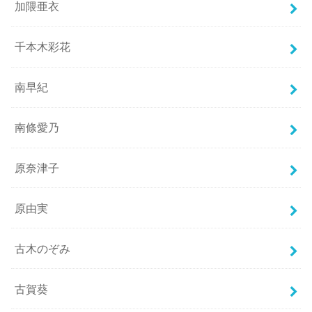
加隈亜衣
千本木彩花
南早紀
南條愛乃
原奈津子
原由実
古木のぞみ
古賀葵