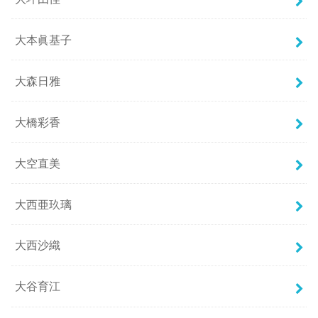
大本眞基子
大森日雅
大橋彩香
大空直美
大西亜玖璃
大西沙織
大谷育江