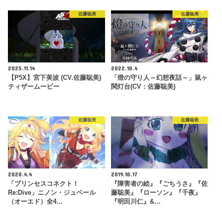
佐藤聡美
佐藤聡美
2025.11.14
2022.10.4
【P5X】宮下美波 (CV.佐藤聡美)
「燈の守り人～幻想夜話～」鼠ヶ
ティザームービー
関灯台(CV：佐藤聡美)
佐藤聡美
佐藤聡美
2020.4.4
2019.10.17
「プリンセスコネクト！
『障害者の絵』『ごちうさ』『佐
Re:Dive」ニノン・ジュベール
藤聡美』『ローソン』『千夜』
（オーエド）全4…
『明田川仁』&…