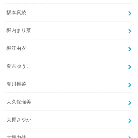
坂本真綾
堀内まり菜
堀江由衣
夏吉ゆうこ
夏川椎菜
大久保瑠美
大原さやか
大坪由佳