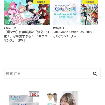
佐藤聡美
佐藤聡美
2020.7.17
2019.10.27
【週マガ】佐藤聡美の「浄化！浄
Fate/Grand Order Fes. 2019 ～
化！」が可愛すぎる！ 『ネクロ
カルデアパーク～…
マンス』【PV】