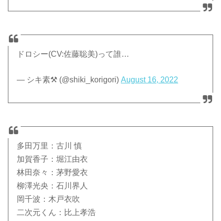
ドロシー(CV:佐藤聡美)って誰…
— シキ素⚒ (@shiki_korigori)
August 16, 2022
多田万里：古川 慎
加賀香子：堀江由衣
林田奈々：茅野愛衣
柳澤光央：石川界人
岡千波：木戸衣吹
二次元くん：比上孝浩