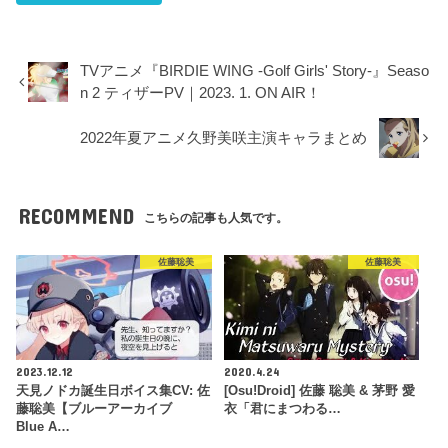
TVアニメ『BIRDIE WING ‐Golf Girls' Story‐』Seaso
n 2 ティザーPV｜2023. 1. ON AIR！
2022年夏アニメ久野美咲主演キャラまとめ
RECOMMEND
こちらの記事も人気です。
佐藤聡美
佐藤聡美
2023.12.12
2020.4.24
天見ノドカ誕生日ボイス集CV: 佐
[Osu!Droid] 佐藤 聡美 & 茅野 愛
藤聡美【ブルーアーカイブ
衣「君にまつわる…
Blue A…