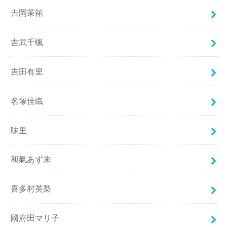
吉岡茉祐
吉武千颯
吉田有里
名塚佳織
味里
和氣あず未
喜多村英梨
國府田マリ子