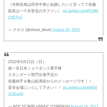
（寺島拓篤は田井中律と結婚したいと言ってて佐藤
聡美は一十木音也の大ファン）
pic.twitter.com/R1MB
O5EPa7
— クロス (@shoot_drive)
August 16, 2022
2022年8月21日（日）
統一全日本ショーダンス選手権
スタンダード部門出場予定の
佐藤純平＆亀山聡美組からのメッセージです！！
是非会場にいらして下さい！！
pic.twitter.com/eBB4
GOEaAF
— NDCJ広報部 (@NDCJ22985916)
August 16, 2022