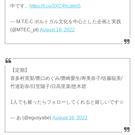
中です。
https://t.co/3XC4hcptmS
— M.T.E.C ポルトガル文化を中心とした企画と実践
(@MTEC_pt)
August 16, 2022
【定期】
喜多村英梨/豊口めぐみ/豊崎愛生/寿美奈子/佐藤聡美/
竹達彩奈/日笠陽子/日高里菜/悠木碧
1人でも被ったらフォローしてくれると嬉しいです☆
— あ (@egusyabe)
August 16, 2022