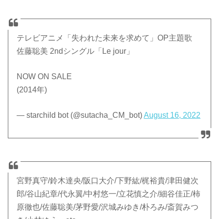
テレビアニメ「失われた未来を求めて」OP主題歌
佐藤聡美 2ndシングル「Le jour」
NOW ON SALE
(2014年)
— starchild bot (@sutacha_CM_bot)
August 16, 2022
宮野真守/鈴木達央/阪口大介/下野紘/梶裕貴/津田健次
郎/谷山紀章/代永翼/中村悠一/立花慎之介/細谷佳正/柿
原徹也/佐藤聡美/茅野愛/沢城みゆき/朴ろみ/斎賀みつ