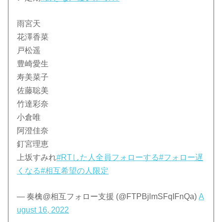
雨宮天
花澤香菜
戸松遥
豊崎愛生
寿美菜子
佐藤聡美
竹達彩奈
小倉唯
阿澄佳奈
釘宮理恵
上坂すみれ
#RTした人全員フォローする
#フォロー遅
くなる
#相互希望の人限定
— 奏檎@相互フォロー支援 (@FTPBjlmSFqIFnQa)
A
ugust 16, 2022