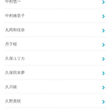
中村悠一
中村繪里子
丸岡和佳奈
丹下桜
久保ユリカ
久保田未夢
久川綾
久野美咲