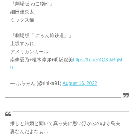
『劇場版 ねこ物件』
細田佳央太
ミックス猫
『劇場版「 にゃん旅鉄道」』
上坂すみれ
アメリカンカール
南條愛乃+榎木淳弥+明坂聡美
https://t.co/R4QKjkBgM
9
— ふらみん (@rinika91)
August 16, 2022
推しと結婚と聞いて真っ先に思い浮かぶのは寺島夫
妻なんだよなぁ…