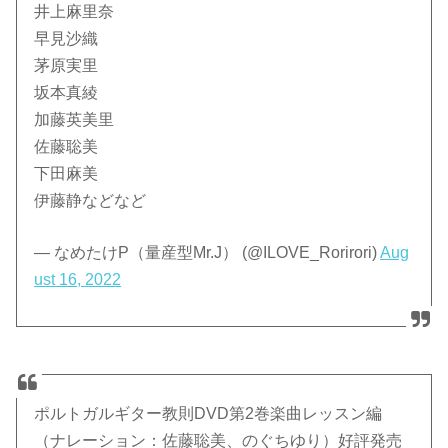
井上麻里奈
早見沙織
茅原実里
坂本真綾
加藤英美里
佐藤聡美
下田麻美
伊藤静などなど
— なめたけP（量産型Mr.J） (@ILOVE_Rorirori)
Aug
ust 16, 2022
ポルトガルギター教則DVD第2巻楽曲レッスン編
（ナレーション：佐藤聡美、のぐちゆり）好評発売