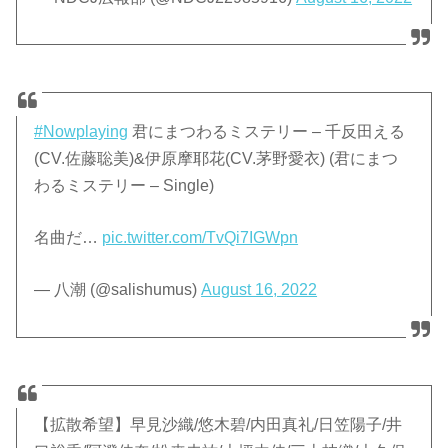
#Nowplaying
君にまつわるミステリー – 千反田える
(CV.佐藤聡美)&伊原摩耶花(CV.茅野愛衣) (君にまつ
わるミステリー – Single)
名曲だ…
pic.twitter.com/TvQi7IGWpn
— 八潮 (@salishumus)
August 16, 2022
【拡散希望】早見沙織/悠木碧/内田真礼/日笠陽子/井