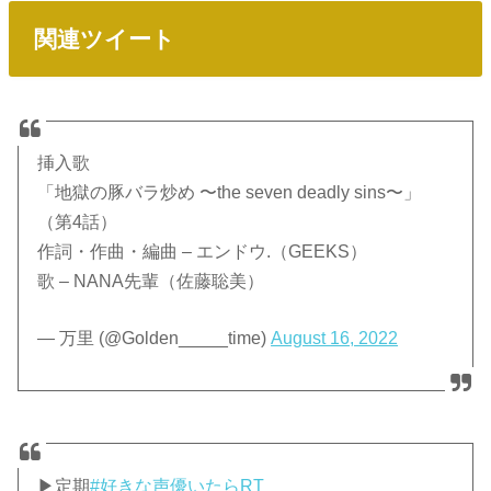
関連ツイート
挿入歌
「地獄の豚バラ炒め 〜the seven deadly sins〜」
（第4話）
作詞・作曲・編曲 – エンドウ.（GEEKS）
歌 – NANA先輩（佐藤聡美）
— 万里 (@Golden_____time)
August 16, 2022
▶定期
#好きな声優いたらRT