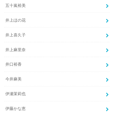
五十嵐裕美
井上ほの花
井上喜久子
井上麻里奈
井口裕香
今井麻美
伊瀬茉莉也
伊藤かな恵