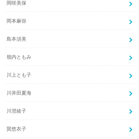
岡咲美保
岡本麻弥
島本須美
嶺内ともみ
川上とも子
川井田夏海
川澄綾子
巽悠衣子