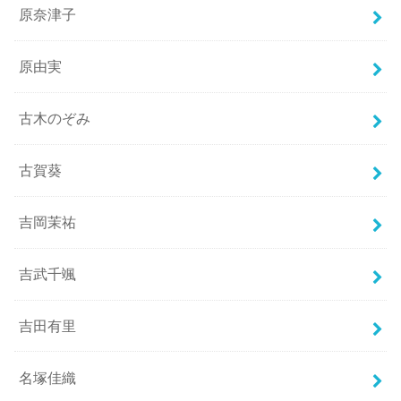
原奈津子
原由実
古木のぞみ
古賀葵
吉岡茉祐
吉武千颯
吉田有里
名塚佳織