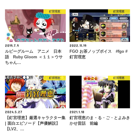
釘宮理恵
釘宮理恵
2019.7.9
2022.11.19
ルビーグルーム アニメ 日本
FGO お茶ノッブボイス #fgo #
語 Ruby Gloom ＜１１＞ウサ
釘宮理恵
ちゃん…
釘宮理恵
釘宮理恵
2024.5.27
2021.1.18
【釘宮理恵】厳選キャラクター集
釘宮理恵のま・る・ご・とよみき
| 面白エピソード【声優解説】
かせ昔話 前編
【LV2、…