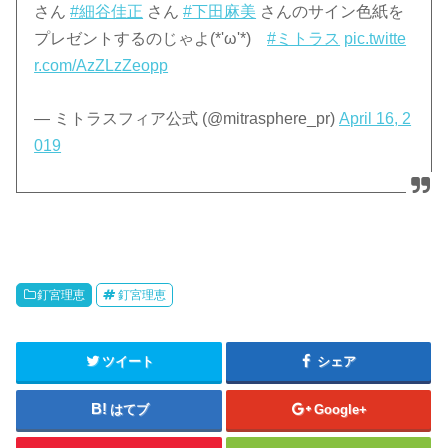
さん
#細谷佳正
さん
#下田麻美
さんのサイン色紙を
プレゼントするのじゃよ(*'ω'*)
#ミトラス
pic.twitte
r.com/AzZLzZeopp
— ミトラスフィア公式 (@mitrasphere_pr)
April 16, 2
019
釘宮理恵
釘宮理恵
ツイート
シェア
はてブ
Google+