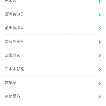
内田秀
冨岡美沙子
前田佳織里
加藤英美里
加隈亜衣
千本木彩花
南早紀
南條愛乃