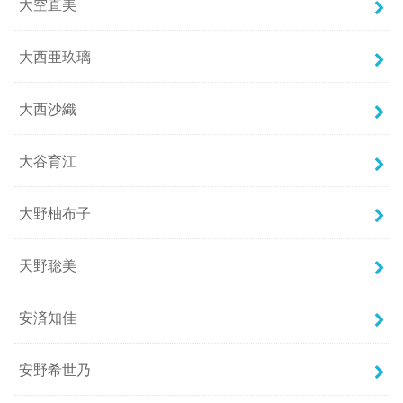
大空直美
大西亜玖璃
大西沙織
大谷育江
大野柚布子
天野聡美
安済知佳
安野希世乃