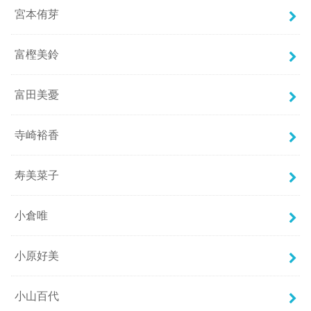
宮本侑芽
富樫美鈴
富田美憂
寺崎裕香
寿美菜子
小倉唯
小原好美
小山百代