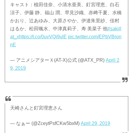
キャスト：植田佳奈、小清水亜美、釘宮理恵、白石
涼子、伊藤 静、福山 潤、早見沙織、赤﨑千夏、水橋
かおり、辻あゆみ、大原さやか、伊達朱里紗、佳村
はるか、松田颯水、中津真莉子、寿 美菜子 他
#saki
#
at_x
https://t.co/0uvVQj9ulE
pic.twitter.com/EPbVBron
nE
— アニメシアターＸ(AT-X)公式 (@ATX_PR)
April 2
9, 2019
天崎さんと釘宮理恵さん
— なぁー (@ZceytPsfCKw5bxM)
April 29, 2019