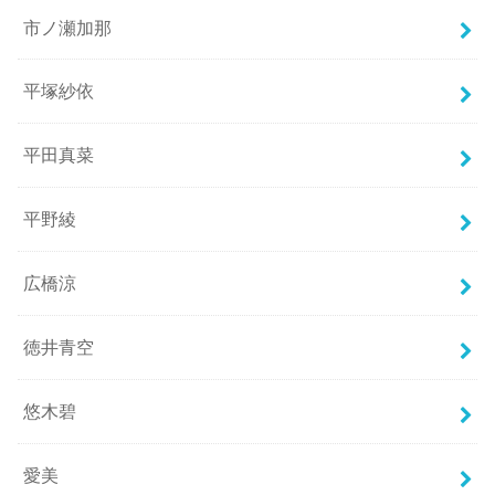
市ノ瀬加那
平塚紗依
平田真菜
平野綾
広橋涼
徳井青空
悠木碧
愛美