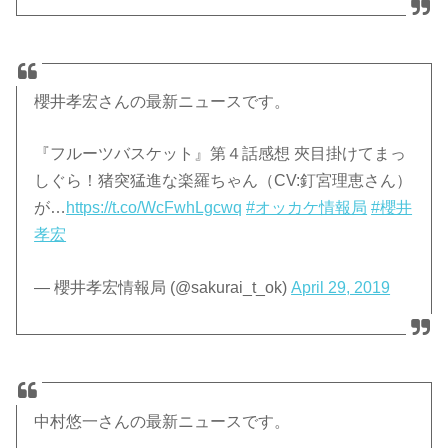
櫻井孝宏さんの最新ニュースです。
『フルーツバスケット』第４話感想 夾目掛けてまっ
しぐら！猪突猛進な楽羅ちゃん（CV:釘宮理恵さん）
が…
https://t.co/WcFwhLgcwq
#オッカケ情報局
#櫻井
孝宏
— 櫻井孝宏情報局 (@sakurai_t_ok)
April 29, 2019
中村悠一さんの最新ニュースです。