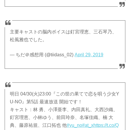
主要キャストの脳内ボイスは釘宮理恵、三石琴乃、
松風雅也でした。
— ちだ＠感想用 (@tiidass_02)
April 29, 2019
明日 04/30(火)23:00『この世の果てで恋を唄う少女Y
U-NO』第5話 最速放送 開始です！
キャスト：林 勇、小澤亜李、内田真礼、大西沙織、
釘宮理恵、小林ゆう、前田玲奈、名塚佳織、楠 大
典、藤原祐規、江口拓也 他
#yu_no
#at_x
https://t.co/Q