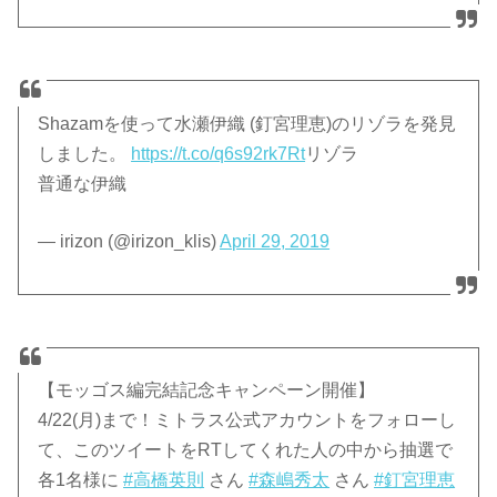
Shazamを使って水瀬伊織 (釘宮理恵)のリゾラを発見
しました。
https://t.co/q6s92rk7Rt
リゾラ
普通な伊織
— irizon (@irizon_klis)
April 29, 2019
【モッゴス編完結記念キャンペーン開催】
4/22(月)まで！ミトラス公式アカウントをフォローし
て、このツイートをRTしてくれた人の中から抽選で
各1名様に
#高橋英則
さん
#森嶋秀太
さん
#釘宮理恵