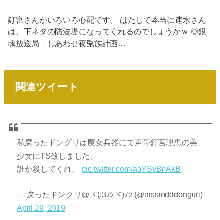
釘宮さんがいろいろ心配です。 はたして本当に速水さん
は、下ネタの防波堤になってくれるのでしょうかｗ ◎銀
魂放送局「しあわせ夜兎族計画…
関連ツイート
私腐ったドングリは魔女兵器にて声帯釘宮理恵の美
少女にTS致しました。
誰か殺してくれ。
pic.twitter.com/aoYSvBnAkB
— 腐ったドングリ@ヾ(:3ﾉｼヾ)ﾉｼ (@nissindddonguri)
April 29, 2019