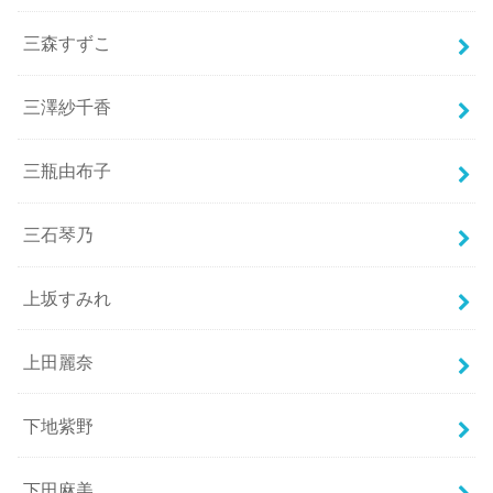
三森すずこ
三澤紗千香
三瓶由布子
三石琴乃
上坂すみれ
上田麗奈
下地紫野
下田麻美