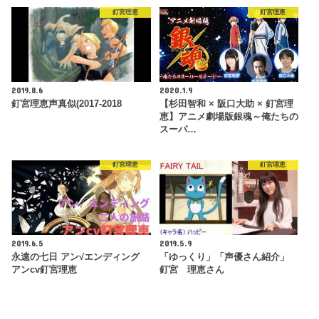
釘宮理恵
釘宮理恵
2019.8.6
2020.1.9
釘宮理恵声真似(2017-2018
【杉田智和 × 阪口大助 × 釘宮理
恵】アニメ劇場版銀魂～俺たちの
スーパ…
釘宮理恵
釘宮理恵
2019.6.5
2019.5.9
永遠の七日 アン√エンディング
「ゆっくり」「声優さん紹介」
アンcv釘宮理恵
釘宮 理恵さん