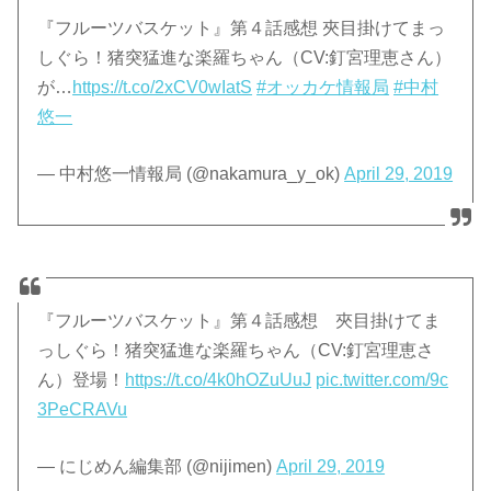
『フルーツバスケット』第４話感想 夾目掛けてまっ
しぐら！猪突猛進な楽羅ちゃん（CV:釘宮理恵さん）
が…
https://t.co/2xCV0wIatS
#オッカケ情報局
#中村
悠一
— 中村悠一情報局 (@nakamura_y_ok)
April 29, 2019
『フルーツバスケット』第４話感想 夾目掛けてま
っしぐら！猪突猛進な楽羅ちゃん（CV:釘宮理恵さ
ん）登場！
https://t.co/4k0hOZuUuJ
pic.twitter.com/9c
3PeCRAVu
— にじめん編集部 (@nijimen)
April 29, 2019