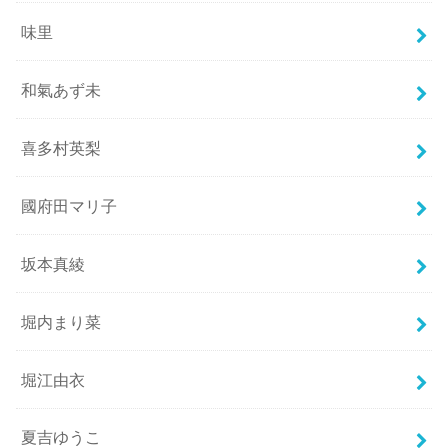
味里
和氣あず未
喜多村英梨
國府田マリ子
坂本真綾
堀内まり菜
堀江由衣
夏吉ゆうこ