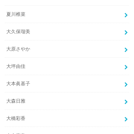
夏川椎菜
大久保瑠美
大原さやか
大坪由佳
大本眞基子
大森日雅
大橋彩香